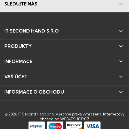

SLEDUJTE NÁS

IT SECOND HAND S.R.O

PRODUKTY

INFORMACE

VÁŠ ÚČET

INFORMACE O OBCHODU
© 2026 IT Second Hand s.r.o. Všechna práva vyhrazena.
Internetový
obchod od WEB-ESHOP.CZ