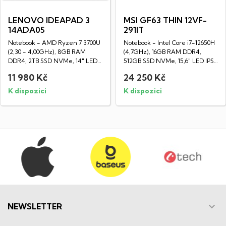
LENOVO IDEAPAD 3
MSI GF63 THIN 12VF-
14ADA05
291IT
Notebook - AMD Ryzen 7 3700U
Notebook - Intel Core i7-12650H
(2,30 - 4,00GHz), 8GB RAM
(4,7GHz), 16GB RAM DDR4,
DDR4, 2TB SSD NVMe, 14" LED
512GB SSD NVMe, 15,6" LED IPS
Full HD...
Full HD...
11 980 Kč
24 250 Kč
K dispozici
K dispozici

NEWSLETTER