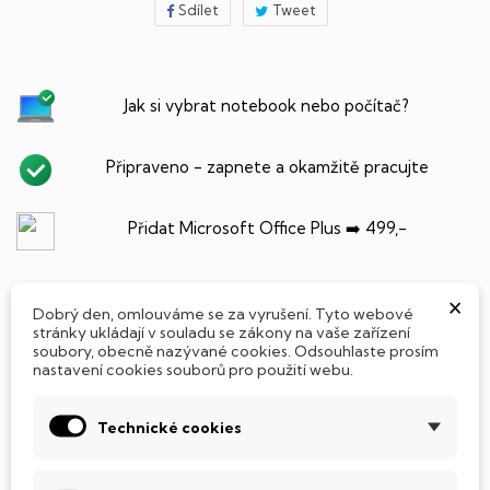
Sdílet
Tweet
Jak si vybrat notebook nebo počítač?
Připraveno - zapnete a okamžitě pracujte
Přidat Microsoft Office Plus ➡️ 499,-
×
Dobrý den, omlouváme se za vyrušení. Tyto webové
PARAMETRY PRODUKTU
POPIS
stránky ukládají v souladu se zákony na vaše zařízení
soubory, obecně nazývané cookies. Odsouhlaste prosím
nastavení cookies souborů pro použití webu.
Technické cookies
SSD Disk