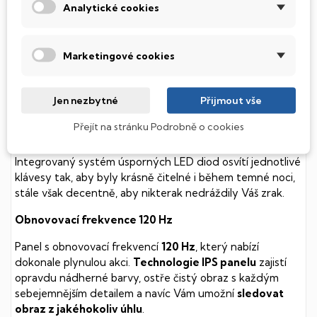
Analytické cookies
Tento notebook je vybaven
SSD
(Solid State Drive)
diskem, který na rozdíl od starších magnetických HDD
(Hard Disk Drive) disků nedisponuje žádnými pohyblivými
Marketingové cookies
součástmi a je tak mnohem méně náchylný
k mechanickému poškození. Díky použití elektronické
soustavy je tento disk mnohem
tišší
a především nabízí
Jen nezbytné
Přijmout vše
mnohem
rychlejší
práci s daty.
Přejít na stránku Podrobně o cookies
Podsvícená klávesnice
Integrovaný systém úsporných LED diod osvítí jednotlivé
klávesy tak, aby byly krásně čitelné i během temné noci,
stále však decentně, aby nikterak nedráždily Váš zrak.
Obnovovací frekvence 120 Hz
Panel s obnovovací frekvencí
120 Hz
, který nabízí
dokonale plynulou akci.
Technologie IPS panelu
zajistí
opravdu nádherné barvy, ostře čistý obraz s každým
sebejemnějším detailem a navíc Vám umožní
sledovat
obraz z jakéhokoliv úhlu
.