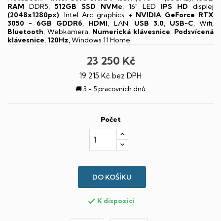
RAM
DDR5,
512GB SSD NVMe
, 16" LED
IPS
HD
displej
(2048x1280px)
, Intel Arc graphics +
NVIDIA GeForce RTX
3050 - 6GB GDDR6
,
HDMI
, LAN,
USB 3.0
,
USB-C
, Wifi,
Bluetooth
, Webkamera,
Numerická klávesnice
,
Podsvícená
klávesnice
,
120Hz,
Windows 11 Home
23 250 Kč
19 215 Kč bez DPH
🚚 3 - 5 pracovních dnů
Počet
DO KOŠÍKU
K dispozici
