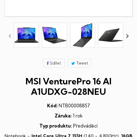
Sdílet
Tweet
MSI VenturePro 16 AI
A1UDXG-028NEU
Kód:
NTB00008857
Záruka:
1 rok
Typ produktu:
Předváděcí
Notebook -
Intel Core Ultra 7 155H
(1,40 - 4,80GHz),
16GB