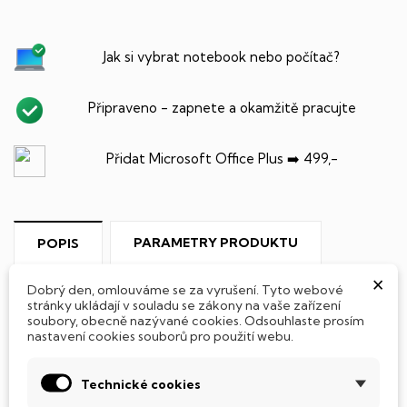
Jak si vybrat notebook nebo počítač?
Připraveno - zapnete a okamžitě pracujte
Přidat Microsoft Office Plus ➡️ 499,-
PARAMETRY PRODUKTU
POPIS
×
Dobrý den, omlouváme se za vyrušení. Tyto webové
stránky ukládají v souladu se zákony na vaše zařízení
soubory, obecně nazývané cookies. Odsouhlaste prosím
nastavení cookies souborů pro použití webu.
SSD Disk
Technické cookies
Tento notebook je vybaven
SSD
(Solid State Drive)