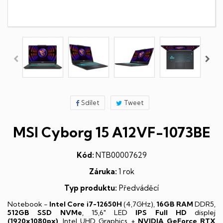
Sdílet
Tweet
MSI Cyborg 15 A12VF-1073BE
Kód:
NTB00007629
Záruka:
1 rok
Typ produktu:
Předváděcí
Notebook -
Intel Core i7-12650H
(4,7GHz),
16GB RAM
DDR5,
512GB SSD NVMe
, 15,6" LED
IPS
Full HD
displej
(1920x1080px)
, Intel UHD Graphics +
NVIDIA GeForce RTX