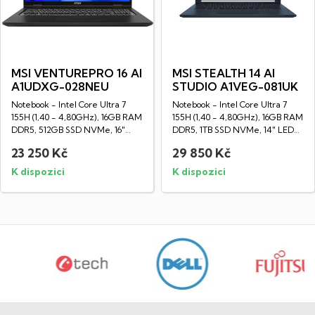
MSI VENTUREPRO 16 AI
MSI STEALTH 14 AI
A1UDXG-028NEU
STUDIO A1VEG-081UK
Notebook - Intel Core Ultra 7
Notebook - Intel Core Ultra 7
155H (1,40 - 4,80GHz), 16GB RAM
155H (1,40 - 4,80GHz), 16GB RAM
DDR5, 512GB SSD NVMe, 16"
DDR5, 1TB SSD NVMe, 14" LED
LED IPS...
IPS HD...
23 250 Kč
29 850 Kč
K dispozici
K dispozici