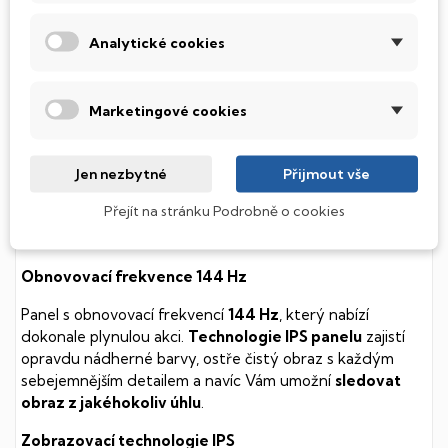
diskem, který na rozdíl od starších magnetických HDD
(Hard Disk Drive) disků nedisponuje žádnými pohyblivými
Analytické cookies
součástmi a je tak mnohem méně náchylný
k mechanickému poškození. Díky použití elektronické
soustavy je tento disk mnohem
tišší
a především nabízí
Marketingové cookies
mnohem
rychlejší
práci s daty.
Podsvícená klávesnice
Jen nezbytné
Přijmout vše
Integrovaný systém úsporných LED diod osvítí jednotlivé
Přejít na stránku Podrobně o cookies
klávesy tak, aby byly krásně čitelné i během temné noci,
stále však decentně, aby nikterak nedráždily Váš zrak.
Obnovovací frekvence 144 Hz
Panel s obnovovací frekvencí
144 Hz
, který nabízí
dokonale plynulou akci.
Technologie IPS panelu
zajistí
opravdu nádherné barvy, ostře čistý obraz s každým
sebejemnějším detailem a navíc Vám umožní
sledovat
obraz z jakéhokoliv úhlu
.
Zobrazovací technologie IPS