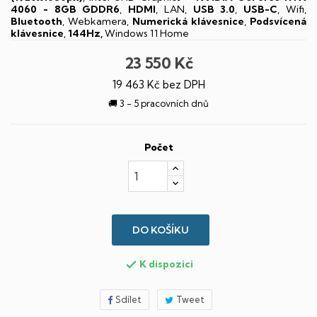
4060 - 8GB GDDR6
,
HDMI
, LAN,
USB 3.0
,
USB-C
, Wifi,
Bluetooth
, Webkamera,
Numerická klávesnice
,
Podsvícená
klávesnice
,
144Hz,
Windows 11 Home
23 550 Kč
19 463 Kč bez DPH
🚚 3 - 5 pracovních dnů
Počet
DO KOŠÍKU
K dispozici

Sdílet
Tweet