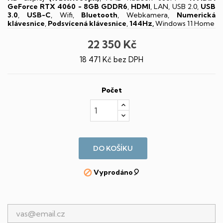
GeForce RTX 4060 - 8GB GDDR6
,
HDMI
, LAN, USB 2.0,
USB
3.0
,
USB-C
, Wifi,
Bluetooth
, Webkamera,
Numerická
klávesnice
,
Podsvícená klávesnice
,
144Hz,
Windows 11 Home
22 350 Kč
18 471 Kč bez DPH
Počet
DO KOŠÍKU
Vyprodáno🎈
