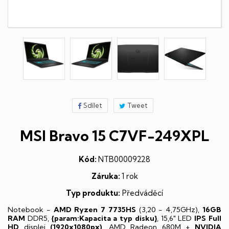
Sdílet
Tweet
MSI Bravo 15 C7VF-249XPL
Kód:
NTB00009228
Záruka:
1 rok
Typ produktu:
Předváděcí
Notebook -
AMD Ryzen 7 7735HS
(3,20 - 4,75GHz),
16GB
RAM
DDR5,
{param:Kapacita a typ disku}
, 15,6" LED
IPS
Full
HD
displej
(1920x1080px)
, AMD Radeon 680M +
NVIDIA