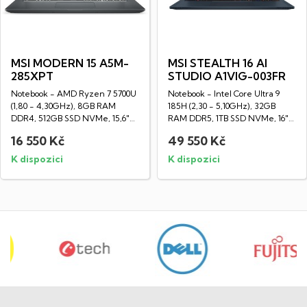
MSI MODERN 15 A5M-
MSI STEALTH 16 AI
285XPT
STUDIO A1VIG-003FR
Notebook - AMD Ryzen 7 5700U
Notebook - Intel Core Ultra 9
(1,80 - 4,30GHz), 8GB RAM
185H (2,30 - 5,10GHz), 32GB
DDR4, 512GB SSD NVMe, 15,6"
RAM DDR5, 1TB SSD NVMe, 16"
LED IPS Full...
LED IPS 4K...
16 550 Kč
49 550 Kč
K dispozici
K dispozici