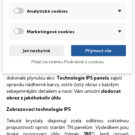
Analytické cookies
Podsvícená klávesnice
Marketingové cookies
Integrovaný systém úsporných LED diod osvítí jednotlivé
klávesy tak, aby byly krásně čitelné i během temné noci,
stále však decentně, aby nikterak nedráždily Váš zrak.
Jen nezbytné
Přijmout vše
Obnovovací frekvence 144 Hz
Přejít na stránku Podrobně o cookies
Panel s obnovovací frekvencí
144 Hz
, který nabízí
dokonale plynulou akci.
Technologie IPS panelu
zajistí
opravdu nádherné barvy, ostře čistý obraz s každým
sebejemnějším detailem a navíc Vám umožní
sledovat
obraz z jakéhokoliv úhlu
.
Zobrazovací technologie IPS
Tekuté krystaly disponují zcela odlišnou světelnou
propustností oproti starším TN panelům. Výsledkem jsou
široké pozorovací úhly (téměr
180°
), lepší úroveň