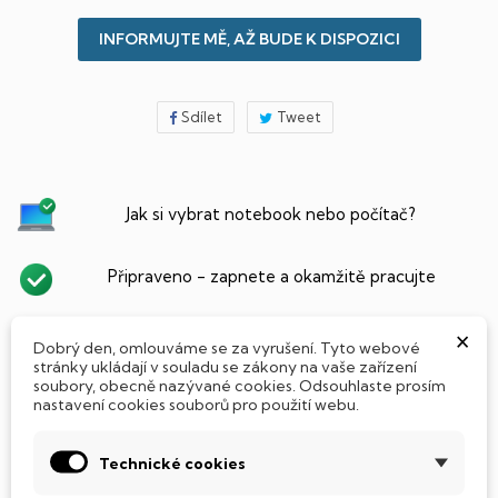
INFORMUJTE MĚ, AŽ BUDE K DISPOZICI
Sdílet
Tweet
Jak si vybrat notebook nebo počítač?
Připraveno - zapnete a okamžitě pracujte
×
Přidat Microsoft Office Plus ➡️ 499,-
Dobrý den, omlouváme se za vyrušení. Tyto webové
stránky ukládají v souladu se zákony na vaše zařízení
soubory, obecně nazývané cookies. Odsouhlaste prosím
nastavení cookies souborů pro použití webu.
PARAMETRY PRODUKTU
POPIS
Technické cookies