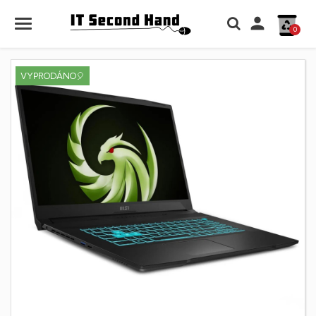

0
VYPRODÁNO🎈