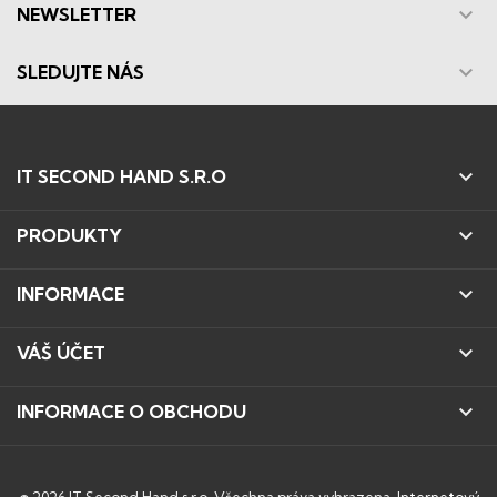

NEWSLETTER

SLEDUJTE NÁS

IT SECOND HAND S.R.O

PRODUKTY

INFORMACE

VÁŠ ÚČET

INFORMACE O OBCHODU
© 2026 IT Second Hand s.r.o. Všechna práva vyhrazena.
Internetový