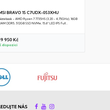
MSI BRAVO 15 C7UDX-053XHU
Notebook - AMD Ryzen 7 7735HS (3,20 - 4,75GHz), 16GB
Rychlý náhled
RAM DDR5, 512GB SSD NVMe, 15,6" LED IPS Full...
19 950 Kč
14 350 
K dispozici
K dispozi
LEDUJTE NÁS