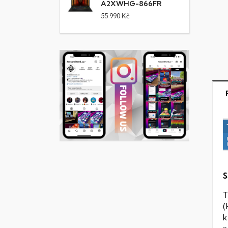
A2XWHG-866FR
55 990 Kč
S
T
(
k