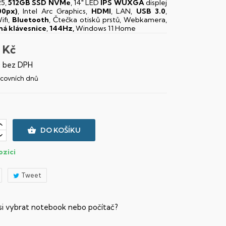
5,
512GB SSD NVMe
, 14" LED
IPS
WUXGA
displej
00px)
, Intel Arc Graphics,
HDMI
, LAN,
USB 3.0
,
ifi,
Bluetooth
, Čtečka otisků prstů, Webkamera,
ná klávesnice
,
144Hz,
Windows 11 Home
 Kč
č bez DPH
racovních dnů

DO KOŠÍKU
ozici
Tweet
 si vybrat notebook nebo počítač?