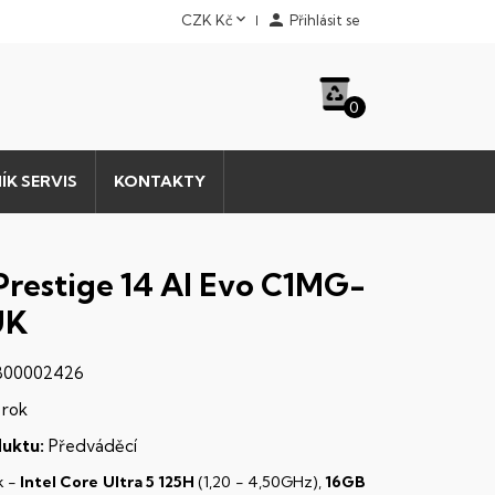


CZK Kč
Přihlásit se
0
ÍK SERVIS
KONTAKTY
Prestige 14 AI Evo C1MG-
UK
00002426
 rok
uktu:
Předváděcí
k -
Intel Core Ultra 5 125H
(1,20 - 4,50GHz),
16GB