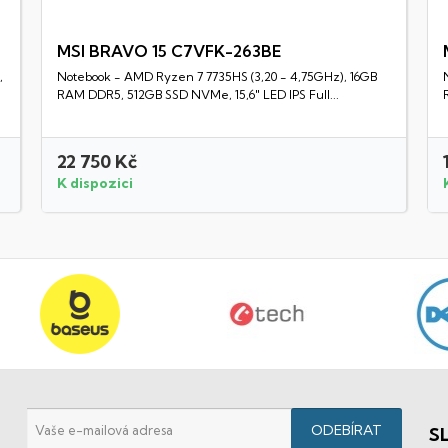
MSI BRAVO 15 C7VFK-263BE
,
Notebook - AMD Ryzen 7 7735HS (3,20 - 4,75GHz), 16GB
Rychlý náhled
RAM DDR5, 512GB SSD NVMe, 15,6" LED IPS Full...
22 750 Kč
K dispozici
S