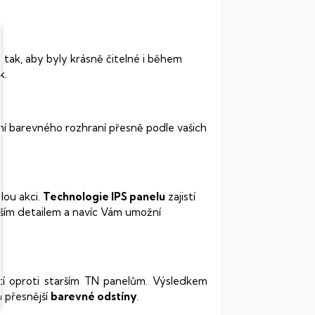
 tak, aby byly krásně čitelné i během
k.
ní barevného rozhraní přesně podle vašich
lou akci.
Technologie IPS panelu
zajistí
ším detailem a navíc Vám umožní
stí oproti starším TN panelům. Výsledkem
 přesnější
barevné odstíny
.