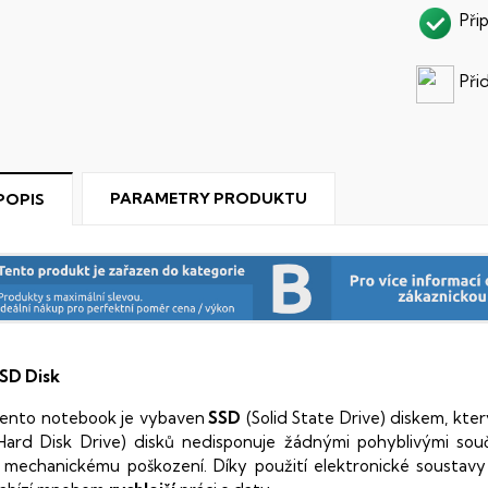
Při
Při
PARAMETRY PRODUKTU
POPIS
SD Disk
ento notebook je vybaven
SSD
(Solid State Drive) diskem, kte
Hard Disk Drive) disků nedisponuje žádnými pohyblivými s
 mechanickému poškození. Díky použití elektronické sousta