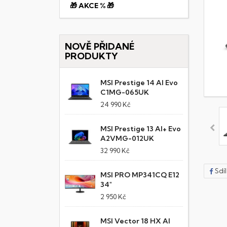
🎁 AKCE % 🎁
NOVĚ PŘIDANÉ
PRODUKTY
MSI Prestige 14 AI Evo
C1MG-065UK
24 990 Kč
MSI Prestige 13 AI+ Evo
A2VMG-012UK
32 990 Kč
Sdí
MSI PRO MP341CQ E12
34"
2 950 Kč
MSI Vector 18 HX AI