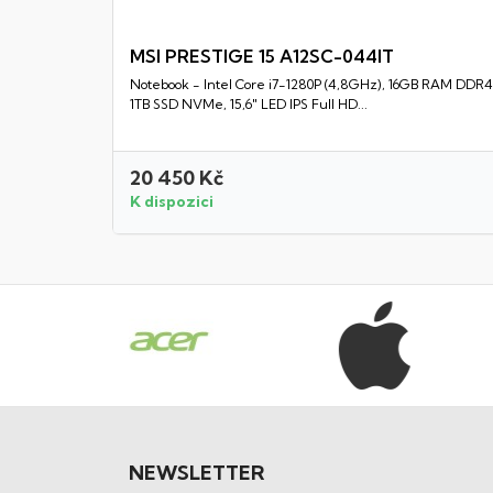
MSI PRESTIGE 15 A12SC-044IT
Notebook - Intel Core i7-1280P (4,8GHz), 16GB RAM DDR4
Rychlý náhled
1TB SSD NVMe, 15,6" LED IPS Full HD...
20 450 Kč
K dispozici
NEWSLETTER