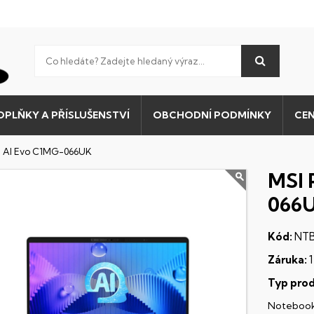
OPLŇKY A PŘÍSLUŠENSTVÍ
OBCHODNÍ PODMÍNKY
CEN
14 AI Evo C1MG-066UK
MSI 
066
Kód:
NTB
Záruka:
1
Typ prod
Noteboo