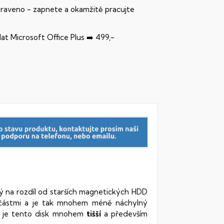
praveno - zapnete a okamžitě pracujte
dat Microsoft Office Plus ➡️ 499,-
rý na rozdíl od starších magnetických HDD
oučástmi a je tak mnohem méně náchylný
vy je tento disk mnohem
tišší
a především