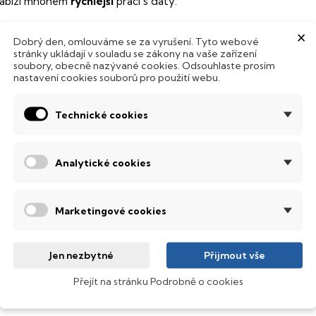
abízí mnohem
rychlejší
práci s daty.
odsvícená klávesnice
×
Dobrý den, omlouváme se za vyrušení. Tyto webové
stránky ukládají v souladu se zákony na vaše zařízení
ntegrovaný systém úsporných LED diod osvítí jednotlivé klávesy
soubory, obecně nazývané cookies. Odsouhlaste prosím
emné noci, stále však decentně, aby nikterak nedráždily Váš zra
nastavení cookies souborů pro použití webu.
SI Prestige
Technické cookies
ultimediální notebook s kvalitní obrazovkou umožňující nastave
otřeb.
Analytické cookies
bnovovací frekvence 144 Hz
anel s obnovovací frekvencí
144 Hz
, který nabízí dokonale plynu
Marketingové cookies
pravdu nádherné barvy, ostře čistý obraz s každým sebejemněj
ledovat obraz z jakéhokoliv úhlu
.
obrazovací technologie IPS
Jen nezbytné
Přijmout vše
Přejít na stránku Podrobně o cookies
ekuté krystaly disponují zcela odlišnou světelnou propustno
sou široké pozorovací úhly (téměr
180°
), lepší úroveň
kontrastu
a