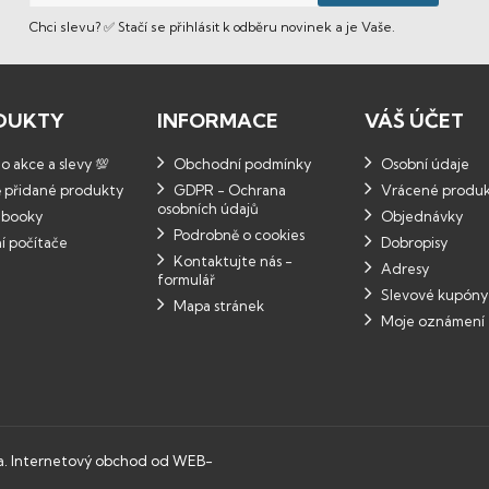
Chci slevu? ✅ Stačí se přihlásit k odběru novinek a je Vaše.
DUKTY
INFORMACE
VÁŠ ÚČET
 akce a slevy 💯
Obchodní podmínky
Osobní údaje
 přidané produkty
GDPR - Ochrana
Vrácené produ
osobních údajů
booky
Objednávky
Podrobně o cookies
í počítače
Dobropisy
Kontaktujte nás -
Adresy
formulář
Slevové kupóny
Mapa stránek
Moje oznámení
a.
Internetový obchod od WEB-