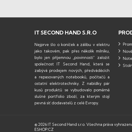
IT SECOND HAND S.R.O
PRO
Promo
Nejprve šlo o koníček a zálibu v elektru
jako takovém, pak přes několik milníku,
Nově
bylo jen příjemnou „povinností“ založit
Note
společnost IT Second Hand, která se
Stoln
zabývá prodejem nových, předváděcích
a repasovaných notebooků, počítačů a
ostatní elektrotechniky. Z nabídky pár
kusů produktů se vybudovalo poměrně
slušné portfolio zboží, za kterým stojí
pevná síť dodavatelů z celé Evropy.
© 2026 IT Second Hand s.r.o. Všechna práva vyhrazen
ESHOP.CZ