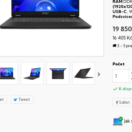
RAM
DDR
(1920x12
USB-C
, W
Podsvíce
19 850
16 405 K
🚚 3 - 5 p
Počet
K disp

let
Tweet
Sdílet
Jak