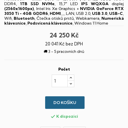
DDR4,
1TB SSD NVMe
, 15,7" LED
IPS
WQXGA
displej
(2560x1600px)
, Intel Iris Xe Graphics +
NVIDIA GeForce RTX
3050 Ti - 4GB GDDR6
,
HDMI
,
,
, LAN, USB 2.0,
USB 3.0
,
USB-C
,
Wifi,
Bluetooth
, Čtečka otisků prstů, Webkamera,
Numerická
klávesnice
,
Podsvícená klávesnice
, Windows 11 Home
24 250 Kč
20 041 Kč bez DPH
🚚 3 - 5 pracovních dnů
Počet
DO KOŠÍKU
K dispozici
