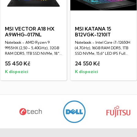
MSI VECTOR A18 HX
MSI KATANA 15
A9WHG-017NL
B12VGK-1210IT
Notebook - AMD Ryzen 9
Notebook - Intel Core i7-12650H
9955HX (2,50 - 5,40GHz), 32GB
(4,7GHz), 16GB RAM DDR5, 1TB
RAM DDR5, 1TB SSD NVMe, 18"
SSD NVMe, 15,6" LED IPS Full
LED IPS WQXGA...
HD...
55 450 Kč
24 550 Kč
K dispozici
K dispozici