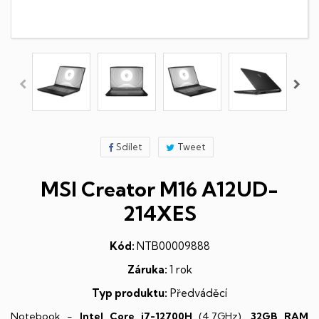
Sdílet
Tweet
MSI Creator M16 A12UD-
214XES
Kód:
NTB00009888
Záruka:
1 rok
Typ produktu:
Předváděcí
Notebook -
Intel Core i7-12700H
(4,7GHz),
32GB RAM