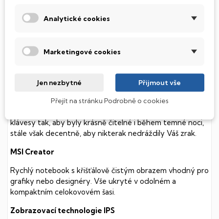
Tento notebook je vybaven
SSD
(Solid State Drive)
diskem, který na rozdíl od starších magnetických HDD
Analytické cookies
(Hard Disk Drive) disků nedisponuje žádnými pohyblivými
součástmi a je tak mnohem méně náchylný
k mechanickému poškození. Díky použití elektronické
Marketingové cookies
soustavy je tento disk mnohem
tišší
a především nabízí
mnohem
rychlejší
práci s daty.
Jen nezbytné
Přijmout vše
Podsvícená klávesnice
Přejít na stránku Podrobně o cookies
Integrovaný systém úsporných LED diod osvítí jednotlivé
klávesy tak, aby byly krásně čitelné i během temné noci,
stále však decentně, aby nikterak nedráždily Váš zrak.
MSI Creator
Rychlý notebook s křišťálově čistým obrazem vhodný pro
grafiky nebo designéry. Vše ukryté v odolném a
kompaktním celokovovém šasi.
Zobrazovací technologie IPS