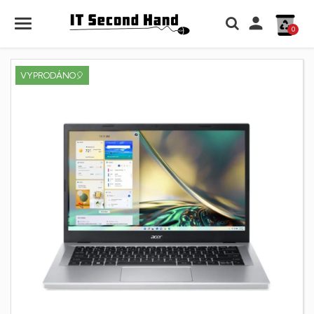

0
VYPRODÁNO🎈