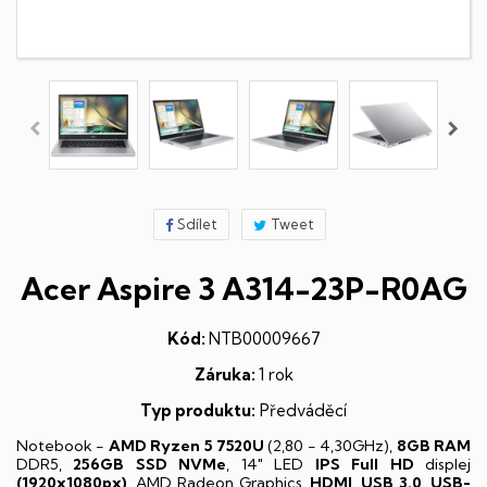
Sdílet
Tweet
Acer Aspire 3 A314-23P-R0AG
Kód:
NTB00009667
Záruka:
1 rok
Typ produktu:
Předváděcí
Notebook -
AMD Ryzen 5 7520U
(2,80 - 4,30GHz),
8GB RAM
DDR5,
256GB SSD NVMe
, 14" LED
IPS
Full HD
displej
(1920x1080px)
, AMD Radeon Graphics,
HDMI
,
USB 3.0
,
USB-