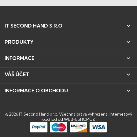

IT SECOND HAND S.R.O

PRODUKTY

INFORMACE

VÁŠ ÚČET

INFORMACE O OBCHODU
© 2026 IT Second Hand s.r.o. Všechna práva vyhrazena.
Internetový
obchod od WEB-ESHOP.CZ