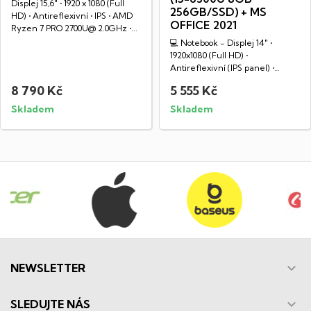
Displej 15,6" • 1920 x 1080 (Full
256GB/SSD) + MS
HD) • Antireflexivní • IPS • AMD
OFFICE 2021
Ryzen 7 PRO 2700U@ 2.0GHz •...
💻 Notebook - Displej 14" •
1920x1080 (Full HD) •
Antireflexivní (IPS panel) •
WLED • Intel Core...
8 790 Kč
5 555 Kč
Skladem
Skladem

NEWSLETTER

SLEDUJTE NÁS