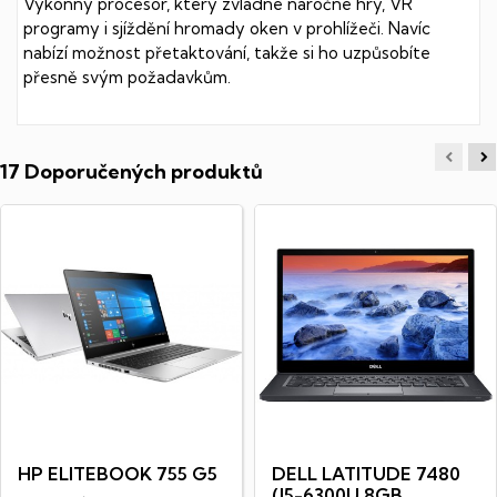
Výkonný procesor, který zvládne náročné hry, VR
programy i sjíždění hromady oken v prohlížeči. Navíc
nabízí možnost přetaktování, takže si ho uzpůsobíte
přesně svým požadavkům.
17 Doporučených produktů
HP ELITEBOOK 755 G5
DELL LATITUDE 7480
(I5-6300U 8GB