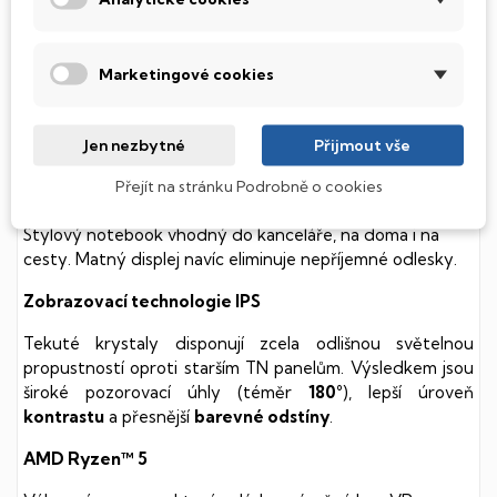
Tento notebook je vybaven
SSD
(Solid State Drive)
diskem, který na rozdíl od starších magnetických HDD
(Hard Disk Drive) disků nedisponuje žádnými pohyblivými
Marketingové cookies
součástmi a je tak mnohem méně náchylný
k mechanickému poškození. Díky použití elektronické
soustavy je tento disk mnohem
tišší
a především nabízí
Jen nezbytné
Přijmout vše
mnohem
rychlejší
práci s daty.
Přejít na stránku Podrobně o cookies
Acer Aspire
Stylový notebook vhodný do kanceláře, na doma i na
cesty. Matný displej navíc eliminuje nepříjemné odlesky.
Zobrazovací technologie IPS
Tekuté krystaly disponují zcela odlišnou světelnou
propustností oproti starším TN panelům. Výsledkem jsou
široké pozorovací úhly (téměr
180°
), lepší úroveň
kontrastu
a přesnější
barevné odstíny
.
AMD Ryzen™ 5