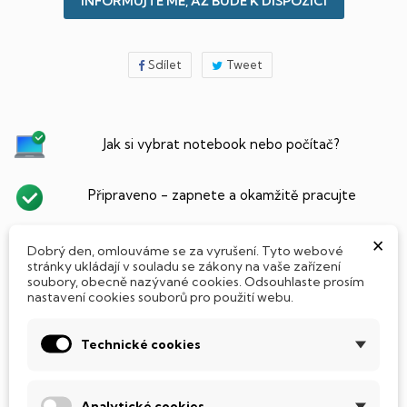
INFORMUJTE MĚ, AŽ BUDE K DISPOZICI
Sdílet
Tweet
Jak si vybrat notebook nebo počítač?
Připraveno - zapnete a okamžitě pracujte
×
Přidat Microsoft Office Plus ➡️ 499,-
Dobrý den, omlouváme se za vyrušení. Tyto webové
stránky ukládají v souladu se zákony na vaše zařízení
soubory, obecně nazývané cookies. Odsouhlaste prosím
nastavení cookies souborů pro použití webu.
PARAMETRY PRODUKTU
POPIS
Technické cookies
SSD Disk
Analytické cookies