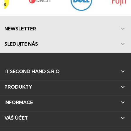

NEWSLETTER

SLEDUJTE NÁS

IT SECOND HAND S.R.O

PRODUKTY

INFORMACE

VÁŠ ÚČET