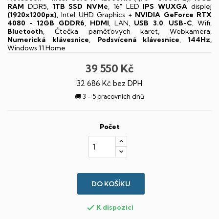
RAM
DDR5,
1TB SSD NVMe
, 16" LED
IPS
WUXGA
displej
(1920x1200px)
, Intel UHD Graphics +
NVIDIA GeForce RTX
4080 - 12GB GDDR6
,
HDMI
, LAN,
USB 3.0
,
USB-C
, Wifi,
Bluetooth
, Čtečka paměťových karet, Webkamera,
Numerická klávesnice
,
Podsvícená klávesnice
,
144Hz,
Windows 11 Home
39 550 Kč
32 686 Kč bez DPH
🚚 3 - 5 pracovních dnů
Počet
DO KOŠÍKU
K dispozici
