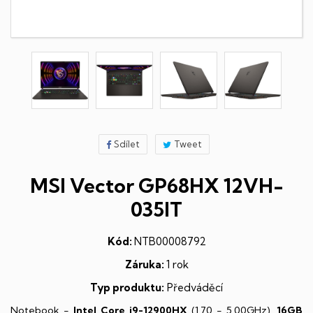
Sdílet
Tweet
MSI Vector GP68HX 12VH-
035IT
Kód:
NTB00008792
Záruka:
1 rok
Typ produktu:
Předváděcí
Notebook -
Intel Core i9-12900HX
(1,70 - 5,00GHz),
16GB