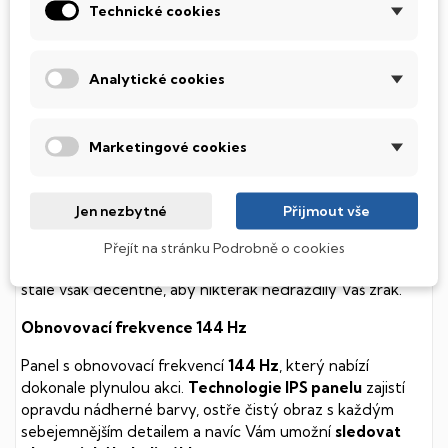
Technické cookies
Tento notebook je vybaven
SSD
(Solid State Drive)
diskem, který na rozdíl od starších magnetických HDD
(Hard Disk Drive) disků nedisponuje žádnými pohyblivými
Analytické cookies
součástmi a je tak mnohem méně náchylný
k mechanickému poškození. Díky použití elektronické
soustavy je tento disk mnohem
tišší
a především nabízí
Marketingové cookies
mnohem
rychlejší
práci s daty.
Podsvícená klávesnice
Jen nezbytné
Přijmout vše
Integrovaný systém úsporných LED diod osvítí jednotlivé
Přejít na stránku Podrobně o cookies
klávesy tak, aby byly krásně čitelné i během temné noci,
stále však decentně, aby nikterak nedráždily Váš zrak.
Obnovovací frekvence 144 Hz
Panel s obnovovací frekvencí
144 Hz
, který nabízí
dokonale plynulou akci.
Technologie IPS panelu
zajistí
opravdu nádherné barvy, ostře čistý obraz s každým
sebejemnějším detailem a navíc Vám umožní
sledovat