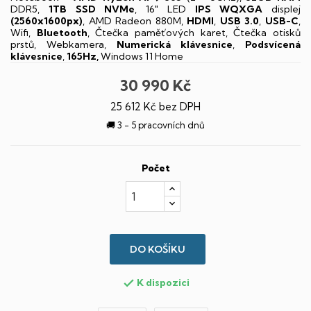
DDR5,
1TB SSD NVMe
, 16" LED
IPS
WQXGA
displej
(2560x1600px)
, AMD Radeon 880M,
HDMI
,
USB 3.0
,
USB-C
,
Wifi,
Bluetooth
, Čtečka paměťových karet, Čtečka otisků
prstů, Webkamera,
Numerická klávesnice
,
Podsvícená
klávesnice
,
165Hz,
Windows 11 Home
30 990 Kč
25 612 Kč bez DPH
🚚 3 - 5 pracovních dnů
Počet
DO KOŠÍKU
K dispozici
