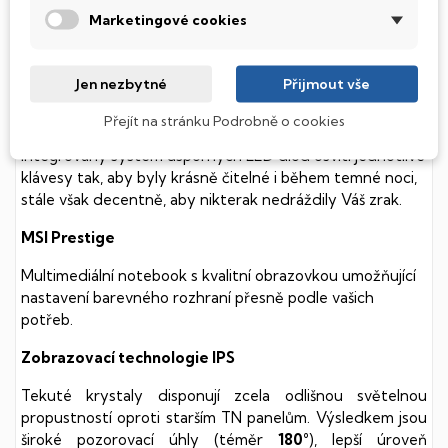
součástmi a je tak mnohem méně náchylný
Marketingové cookies
k mechanickému poškození. Díky použití elektronické
soustavy je tento disk mnohem
tišší
a především nabízí
mnohem
rychlejší
práci s daty.
Jen nezbytné
Přijmout vše
Podsvícená klávesnice
Přejít na stránku Podrobně o cookies
Integrovaný systém úsporných LED diod osvítí jednotlivé
klávesy tak, aby byly krásně čitelné i během temné noci,
stále však decentně, aby nikterak nedráždily Váš zrak.
MSI Prestige
Multimediální notebook s kvalitní obrazovkou umožňující
nastavení barevného rozhraní přesně podle vašich
potřeb.
Zobrazovací technologie IPS
Tekuté krystaly disponují zcela odlišnou světelnou
propustností oproti starším TN panelům. Výsledkem jsou
široké pozorovací úhly (téměr
180°
), lepší úroveň