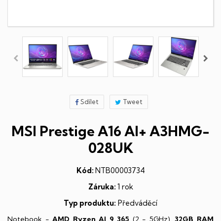
Sdílet
Tweet
MSI Prestige A16 AI+ A3HMG-
028UK
Kód:
NTB00003734
Záruka:
1 rok
Typ produktu:
Předváděcí
Notebook -
AMD Ryzen AI 9 365
(2 - 5GHz),
32GB RAM