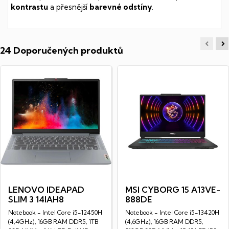
kontrastu
a přesnější
barevné odstíny
.
24 Doporučených produktů
LENOVO IDEAPAD
MSI CYBORG 15 A13VE-
SLIM 3 14IAH8
888DE
Notebook - Intel Core i5-12450H
Notebook - Intel Core i5-13420H
(4,4GHz), 16GB RAM DDR5, 1TB
(4,6GHz), 16GB RAM DDR5,