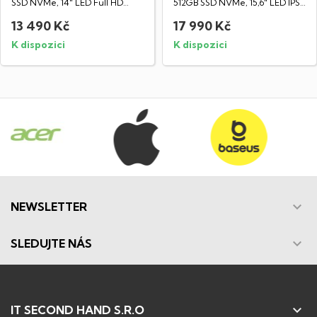
SSD NVMe, 14" LED Full HD
512GB SSD NVMe, 15,6" LED IPS
displej...
Full HD...
13 490 Kč
17 990 Kč
K dispozici
K dispozici

NEWSLETTER

SLEDUJTE NÁS

IT SECOND HAND S.R.O