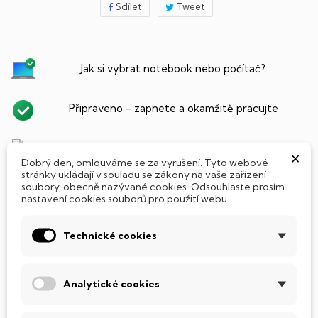
Sdílet
Tweet
Jak si vybrat notebook nebo počítač?
Připraveno - zapnete a okamžitě pracujte
Přidat Microsoft Office Plus ➡️ 499,-
×
Dobrý den, omlouváme se za vyrušení. Tyto webové
stránky ukládají v souladu se zákony na vaše zařízení
soubory, obecně nazývané cookies. Odsouhlaste prosím
nastavení cookies souborů pro použití webu.
PARAMETRY PRODUKTU
POPIS
Technické cookies
SSD Disk
Tento notebook je vybaven
SSD
(Solid State Drive)
Analytické cookies
diskem, který na rozdíl od starších magnetických HDD
(Hard Disk Drive) disků nedisponuje žádnými pohyblivými