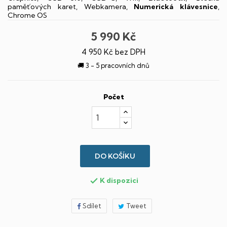
paměťových karet, Webkamera,
Numerická klávesnice
,
Chrome OS
5 990 Kč
4 950 Kč bez DPH
🚚 3 - 5 pracovních dnů
Počet
DO KOŠÍKU
K dispozici

Sdílet
Tweet