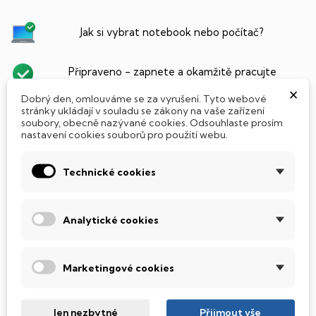
Jak si vybrat notebook nebo počítač?
Připraveno - zapnete a okamžitě pracujte
×
Dobrý den, omlouváme se za vyrušení. Tyto webové
stránky ukládají v souladu se zákony na vaše zařízení
Přidat Microsoft Office Plus ➡️ 499,-
soubory, obecně nazývané cookies. Odsouhlaste prosím
nastavení cookies souborů pro použití webu.
Technické cookies
PARAMETRY PRODUKTU
POPIS
SSD Disk
Analytické cookies
Tento notebook je vybaven
SSD
(Solid State Drive)
diskem, který na rozdíl od starších magnetických HDD
Marketingové cookies
(Hard Disk Drive) disků nedisponuje žádnými pohyblivými
součástmi a je tak mnohem méně náchylný
k mechanickému poškození. Díky použití elektronické
Jen nezbytné
Přijmout vše