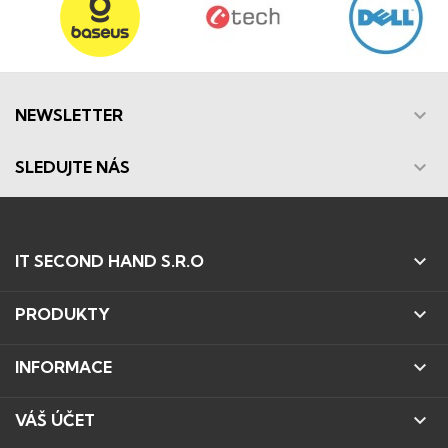

NEWSLETTER

SLEDUJTE NÁS

IT SECOND HAND S.R.O

PRODUKTY

INFORMACE

VÁŠ ÚČET