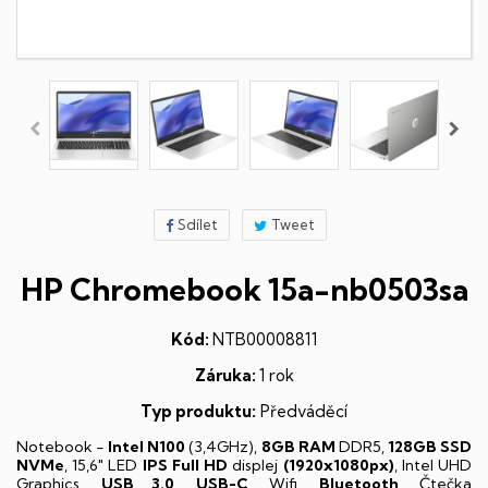
Sdílet
Tweet
HP Chromebook 15a-nb0503sa
Kód:
NTB00008811
Záruka:
1 rok
Typ produktu:
Předváděcí
Notebook -
Intel N100
(3,4GHz),
8GB RAM
DDR5,
128GB SSD
NVMe
, 15,6" LED
IPS
Full HD
displej
(1920x1080px)
, Intel UHD
Graphics,
USB 3.0
,
USB-C
, Wifi,
Bluetooth
, Čtečka