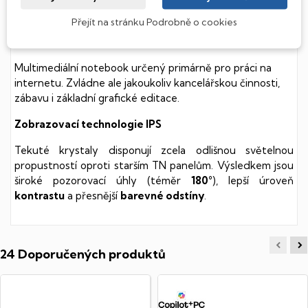
soustavy je tento disk mnohem
tišší
a především nabízí
mnohem
rychlejší
práci s daty.
Přejít na stránku Podrobně o cookies
Chromebook
Multimediální notebook určený primárně pro práci na
internetu. Zvládne ale jakoukoliv kancelářskou činnosti,
zábavu i základní grafické editace.
Zobrazovací technologie IPS
Tekuté krystaly disponují zcela odlišnou světelnou
propustností oproti starším TN panelům. Výsledkem jsou
široké pozorovací úhly (téměr
180°
), lepší úroveň
kontrastu
a přesnější
barevné odstíny
.
24 Doporučených produktů