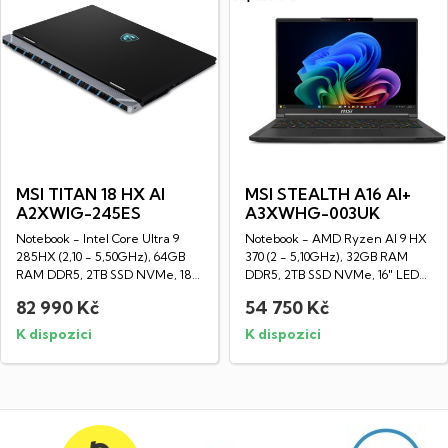
MSI TITAN 18 HX AI
MSI STEALTH A16 AI+
A2XWIG-245ES
A3XWHG-003UK
Notebook - Intel Core Ultra 9
Notebook - AMD Ryzen AI 9 HX
285HX (2,10 - 5,50GHz), 64GB
370 (2 - 5,10GHz), 32GB RAM
RAM DDR5, 2TB SSD NVMe, 18"
DDR5, 2TB SSD NVMe, 16" LED
LED IPS 4K...
OLED WQXGA...
82 990 Kč
54 750 Kč
K dispozici
K dispozici