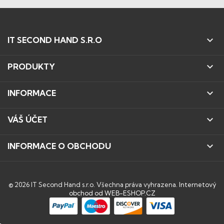

IT SECOND HAND S.R.O

PRODUKTY

INFORMACE

VÁŠ ÚČET

INFORMACE O OBCHODU
© 2026 IT Second Hand s.r.o. Všechna práva vyhrazena.
Internetový
obchod od WEB-ESHOP.CZ