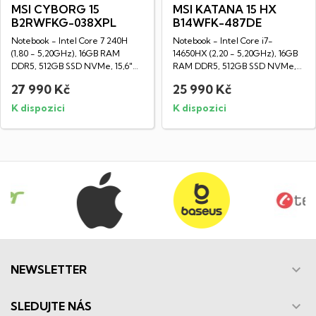
MSI CYBORG 15
MSI KATANA 15 HX
B2RWFKG-038XPL
B14WFK-487DE
Notebook - Intel Core 7 240H
Notebook - Intel Core i7-
(1,80 - 5,20GHz), 16GB RAM
14650HX (2,20 - 5,20GHz), 16GB
DDR5, 512GB SSD NVMe, 15,6"
RAM DDR5, 512GB SSD NVMe,
LED IPS Full...
15,6" LED IPS...
27 990 Kč
25 990 Kč
K dispozici
K dispozici

NEWSLETTER

SLEDUJTE NÁS