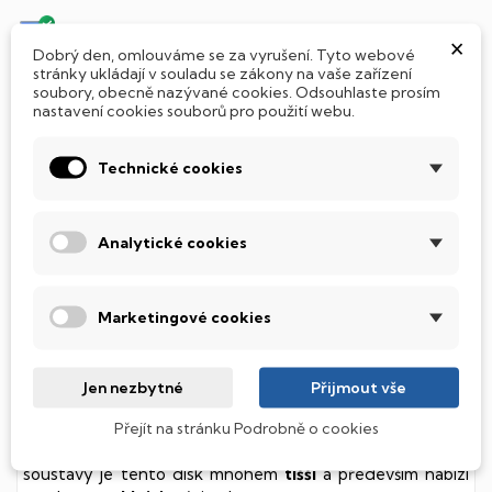
Jak si vybrat notebook nebo počítač?
×
Dobrý den, omlouváme se za vyrušení. Tyto webové
stránky ukládají v souladu se zákony na vaše zařízení
soubory, obecně nazývané cookies. Odsouhlaste prosím
Připraveno - zapnete a okamžitě pracujte
nastavení cookies souborů pro použití webu.
Přidat Microsoft Office Plus ➡️ 499,-
Technické cookies
Analytické cookies
PARAMETRY PRODUKTU
POPIS
SSD Disk
Marketingové cookies
Tento notebook je vybaven
SSD
(Solid State Drive)
diskem, který na rozdíl od starších magnetických HDD
Jen nezbytné
Přijmout vše
(Hard Disk Drive) disků nedisponuje žádnými pohyblivými
součástmi a je tak mnohem méně náchylný
Přejít na stránku Podrobně o cookies
k mechanickému poškození. Díky použití elektronické
soustavy je tento disk mnohem
tišší
a především nabízí