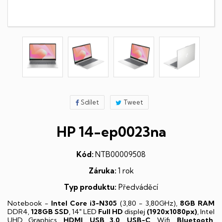
Sdílet
Tweet
HP 14-ep0023na
Kód:
NTB00009508
Záruka:
1 rok
Typ produktu:
Předváděcí
Notebook -
Intel Core i3-N305
(3,80 - 3,80GHz),
8GB RAM
DDR4,
128GB SSD
, 14" LED
Full HD
displej
(1920x1080px)
, Intel
UHD Graphics,
HDMI
,
USB 3.0
,
USB-C
, Wifi,
Bluetooth
,