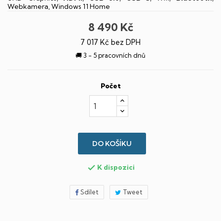
Webkamera, Windows 11 Home
8 490 Kč
7 017 Kč bez DPH
🚚 3 - 5 pracovních dnů
Počet
DO KOŠÍKU
K dispozici

Sdílet
Tweet