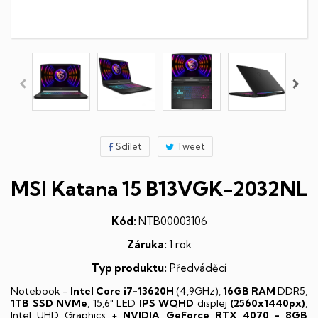
Sdílet
Tweet
MSI Katana 15 B13VGK-2032NL
Kód:
NTB00003106
Záruka:
1 rok
Typ produktu:
Předváděcí
Notebook -
Intel Core i7-13620H
(4,9GHz),
16GB RAM
DDR5,
1TB SSD NVMe
, 15,6" LED
IPS
WQHD
displej
(2560x1440px)
,
Intel UHD Graphics +
NVIDIA GeForce RTX 4070 - 8GB