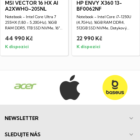
MSI VECTOR 16 HX AI
HP ENVY X360 13-
A2XWHG-205NL
BF0062NF
Notebook - Intel Core Ultra 7
Notebook - Intel Core i7-1250U
255HX (1,80 - 5,20GHz), 16GB
(4,7GHz), 16GB RAM DDR4,
RAM DDR5, 1TB SSD NVMe, 16"
512GB SSD NVMe, Dotykový
LED IPS...
13,3" LED IPS HD...
44 990 Kč
22 990 Kč
K dispozici
K dispozici

NEWSLETTER

SLEDUJTE NÁS