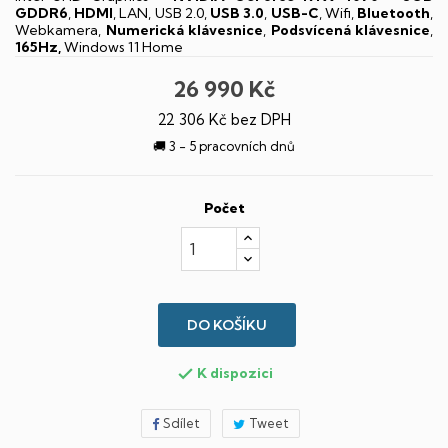
GDDR6
,
HDMI
, LAN, USB 2.0,
USB 3.0
,
USB-C
, Wifi,
Bluetooth
,
Webkamera,
Numerická klávesnice
,
Podsvícená klávesnice
,
165Hz,
Windows 11 Home
26 990 Kč
22 306 Kč bez DPH
🚚 3 - 5 pracovních dnů
Počet
DO KOŠÍKU
K dispozici

Sdílet
Tweet