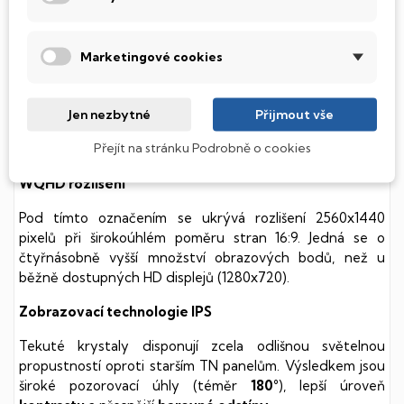
soustavy je tento disk mnohem
tišší
a především nabízí
mnohem
rychlejší
práci s daty.
Marketingové cookies
Podsvícená klávesnice
Integrovaný systém úsporných LED diod osvítí jednotlivé
Jen nezbytné
Přijmout vše
klávesy tak, aby byly krásně čitelné i během temné noci,
Přejít na stránku Podrobně o cookies
stále však decentně, aby nikterak nedráždily Váš zrak.
WQHD rozlišení
Pod tímto označením se ukrývá rozlišení 2560x1440
pixelů při širokoúhlém poměru stran 16:9. Jedná se o
čtyřnásobně vyšší množství obrazových bodů, než u
běžně dostupných HD displejů (1280x720).
Zobrazovací technologie IPS
Tekuté krystaly disponují zcela odlišnou světelnou
propustností oproti starším TN panelům. Výsledkem jsou
široké pozorovací úhly (téměr
180°
), lepší úroveň