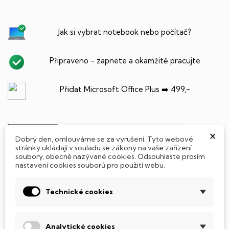
Jak si vybrat notebook nebo počítač?
Připraveno - zapnete a okamžitě pracujte
Přidat Microsoft Office Plus ➡️ 499,-
×
PARAMETRY PRODUKTU
POPIS
Dobrý den, omlouváme se za vyrušení. Tyto webové
stránky ukládají v souladu se zákony na vaše zařízení
soubory, obecně nazývané cookies. Odsouhlaste prosím
SSD Disk
nastavení cookies souborů pro použití webu.
Tento notebook je vybaven
SSD
(Solid State Drive)
Technické cookies
diskem, který na rozdíl od starších magnetických HDD
(Hard Disk Drive) disků nedisponuje žádnými pohyblivými
součástmi a je tak mnohem méně náchylný
Analytické cookies
k mechanickému poškození. Díky použití elektronické