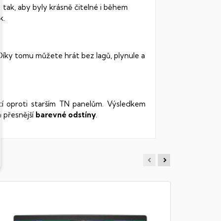
 tak, aby byly krásně čitelné i během
k.
 Díky tomu můžete hrát bez lagů, plynule a
stí oproti starším TN panelům. Výsledkem
 přesnější
barevné odstíny
.
HP VICT
Notebook -