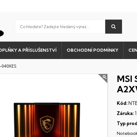
OPLŇKY A PŘÍSLUŠENSTVÍ
OBCHODNÍ PODMÍNKY
CEN
G-040XES
MSI 
A2X
Kód:
NTB
Záruka:
1
Typ prod
Noteboo