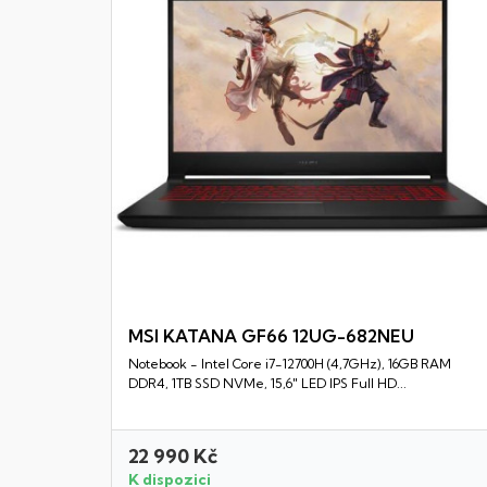
MSI KATANA GF66 12UG-682NEU
Notebook - Intel Core i7-12700H (4,7GHz), 16GB RAM
Rychlý náhled
DDR4, 1TB SSD NVMe, 15,6" LED IPS Full HD...
22 990 Kč
K dispozici