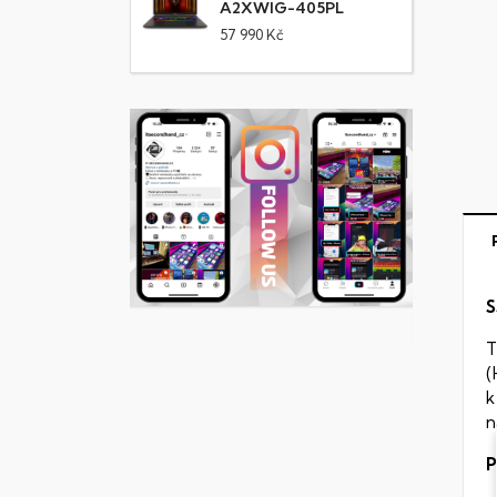
A2XWIG-405PL
57 990 Kč
S
T
(
k
n
P