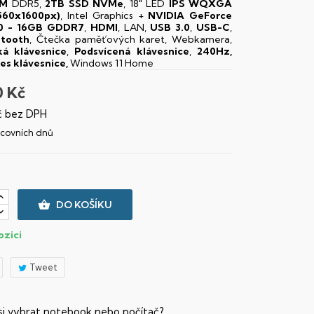
AM
DDR5,
2TB SSD NVMe
, 18" LED
IPS
WQXGA
560x1600px)
, Intel Graphics +
NVIDIA GeForce
0 - 16GB GDDR7
,
HDMI
, LAN,
USB 3.0
,
USB-C
,
etooth
, Čtečka paměťových karet, Webkamera,
á klávesnice
,
Podsvícená klávesnice
,
240Hz,
es klávesnice,
Windows 11 Home
0 Kč
č bez DPH
racovních dnů

DO KOŠÍKU
ozici
Tweet
 si vybrat notebook nebo počítač?