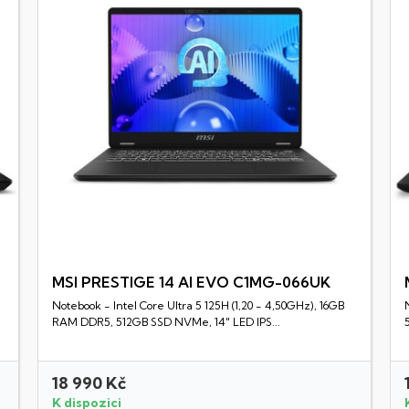
MSI PRESTIGE 14 AI EVO C1MG-066UK
Notebook - Intel Core Ultra 5 125H (1,20 - 4,50GHz), 16GB
Rychlý náhled
RAM DDR5, 512GB SSD NVMe, 14" LED IPS...
18 990 Kč
K dispozici