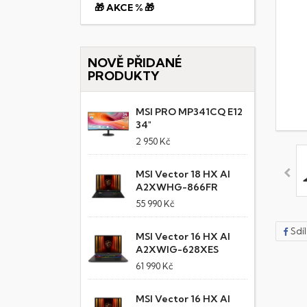
🎁 AKCE % 🎁
NOVĚ PŘIDANÉ
PRODUKTY
MSI PRO MP341CQ E12
34"
2 950 Kč
MSI Vector 18 HX AI
A2XWHG-866FR
55 990 Kč
Sdí
MSI Vector 16 HX AI
A2XWIG-628XES
61 990 Kč
MSI Vector 16 HX AI