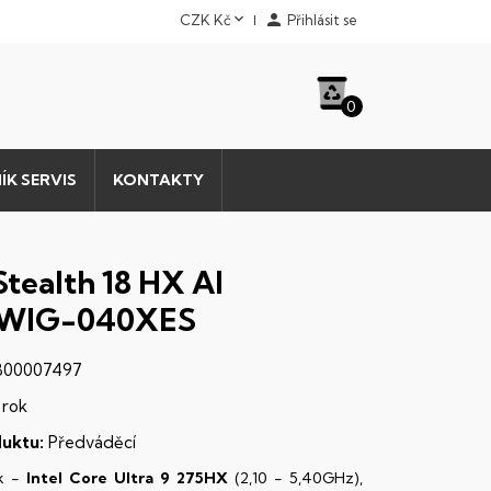


CZK Kč
Přihlásit se
0
ÍK SERVIS
KONTAKTY
Stealth 18 HX AI
WIG-040XES
00007497
 rok
uktu:
Předváděcí
k -
Intel Core Ultra 9 275HX
(2,10 - 5,40GHz),