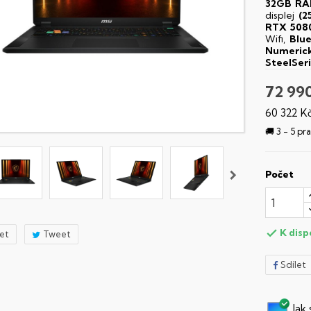
32GB R
displej
(2
RTX 508
Wifi,
Blu
Numerick
SteelSeri
72 99
60 322 K
🚚 3 - 5 p
Počet
K disp

let
Tweet
Sdílet
Jak