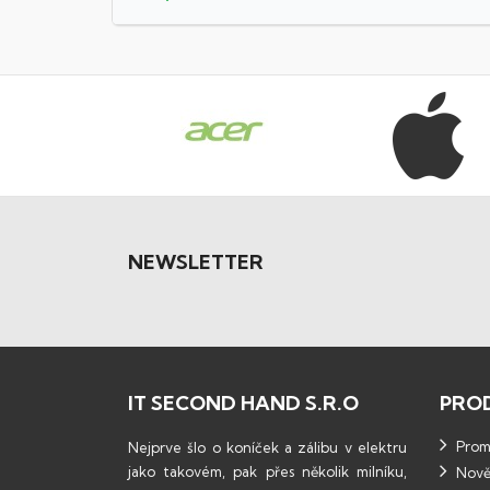
NEWSLETTER
IT SECOND HAND S.R.O
PRO
Promo
Nejprve šlo o koníček a zálibu v elektru
jako takovém, pak přes několik milníku,
Nově