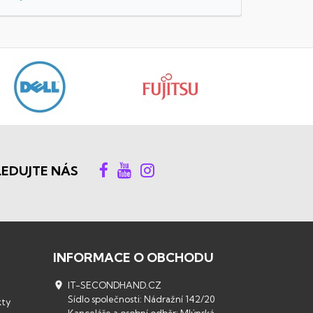
LEDUJTE NÁS
INFORMACE O OBCHODU

IT-SECONDHAND.CZ
Sídlo společnosti: Nádražní 142/20
kty