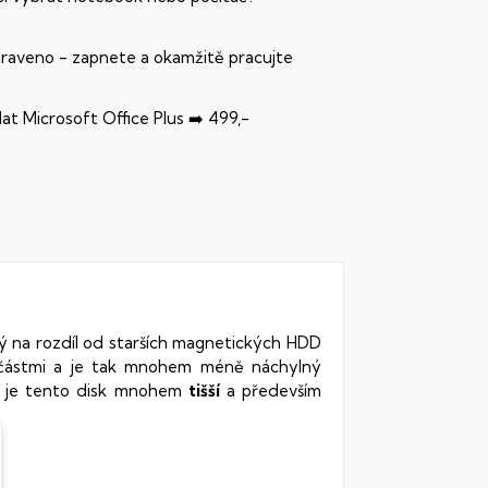
praveno - zapnete a okamžitě pracujte
dat Microsoft Office Plus ➡️ 499,-
rý na rozdíl od starších magnetických HDD
oučástmi a je tak mnohem méně náchylný
vy je tento disk mnohem
tišší
a především