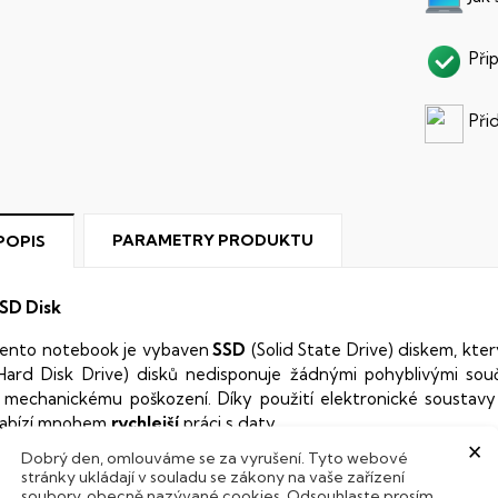
Při
Při
PARAMETRY PRODUKTU
POPIS
SD Disk
ento notebook je vybaven
SSD
(Solid State Drive) diskem, kte
Hard Disk Drive) disků nedisponuje žádnými pohyblivými s
 mechanickému poškození. Díky použití elektronické sousta
abízí mnohem
rychlejší
práci s daty.
×
Dobrý den, omlouváme se za vyrušení. Tyto webové
odsvícená klávesnice
stránky ukládají v souladu se zákony na vaše zařízení
soubory, obecně nazývané cookies. Odsouhlaste prosím