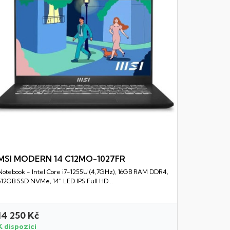
RAM DDR5, 5
MSI MODERN 14 C12MO-1027FR
Notebook - Intel Core i7-1255U (4,7GHz), 16GB RAM DDR4,
Rychlý náhled
512GB SSD NVMe, 14" LED IPS Full HD...
14 250 Kč
21 990 
K dispozici
K dispozi