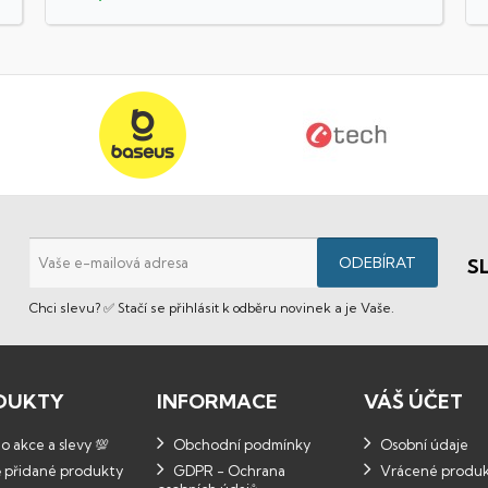
S
Chci slevu? ✅ Stačí se přihlásit k odběru novinek a je Vaše.
DUKTY
INFORMACE
VÁŠ ÚČET
 akce a slevy 💯
Obchodní podmínky
Osobní údaje
 přidané produkty
GDPR - Ochrana
Vrácené produ