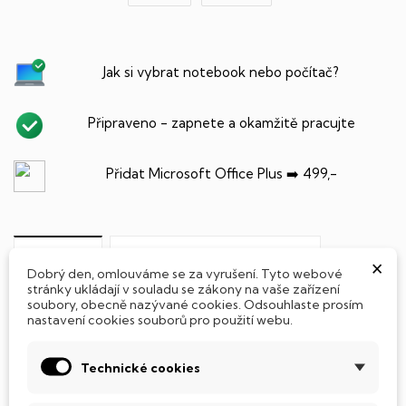
Jak si vybrat notebook nebo počítač?
Připraveno - zapnete a okamžitě pracujte
Přidat Microsoft Office Plus ➡️ 499,-
PARAMETRY PRODUKTU
POPIS
×
Dobrý den, omlouváme se za vyrušení. Tyto webové
stránky ukládají v souladu se zákony na vaše zařízení
SSD Disk
soubory, obecně nazývané cookies. Odsouhlaste prosím
nastavení cookies souborů pro použití webu.
Tento notebook je vybaven
SSD
(Solid State Drive)
diskem, který na rozdíl od starších magnetických HDD
Technické cookies
(Hard Disk Drive) disků nedisponuje žádnými pohyblivými
součástmi a je tak mnohem méně náchylný