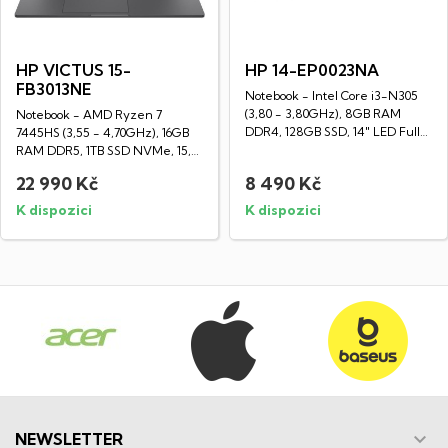
HP VICTUS 15-
HP 14-EP0023NA
FB3013NE
Notebook - Intel Core i3-N305
(3,80 - 3,80GHz), 8GB RAM
Notebook - AMD Ryzen 7
DDR4, 128GB SSD, 14" LED Full
7445HS (3,55 - 4,70GHz), 16GB
HD displej...
RAM DDR5, 1TB SSD NVMe, 15,6"
LED IPS Full...
22 990 Kč
8 490 Kč
K dispozici
K dispozici

NEWSLETTER