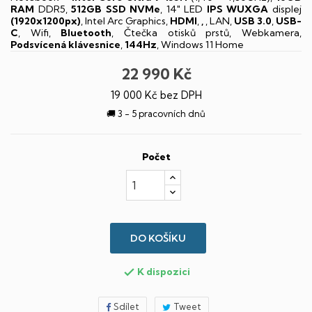
RAM
DDR5,
512GB SSD NVMe
, 14" LED
IPS
WUXGA
displej
(1920x1200px)
, Intel Arc Graphics,
HDMI
,
,
, LAN,
USB 3.0
,
USB-
C
, Wifi,
Bluetooth
, Čtečka otisků prstů, Webkamera,
Podsvícená klávesnice
,
144Hz
, Windows 11 Home
22 990 Kč
19 000 Kč bez DPH
🚚 3 - 5 pracovních dnů
Počet
DO KOŠÍKU
K dispozici

Sdílet
Tweet