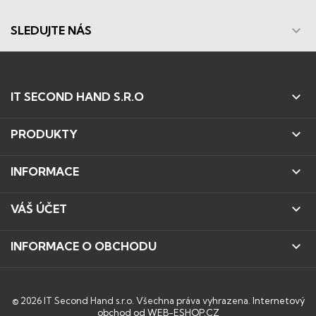

SLEDUJTE NÁS

IT SECOND HAND S.R.O

PRODUKTY

INFORMACE

VÁŠ ÚČET

INFORMACE O OBCHODU
© 2026 IT Second Hand s.r.o. Všechna práva vyhrazena.
Internetový
obchod od WEB-ESHOP.CZ