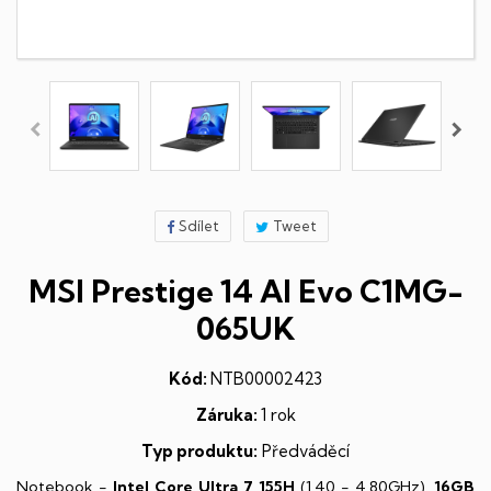
Sdílet
Tweet
MSI Prestige 14 AI Evo C1MG-
065UK
Kód:
NTB00002423
Záruka:
1 rok
Typ produktu:
Předváděcí
Notebook -
Intel Core Ultra 7 155H
(1,40 - 4,80GHz),
16GB