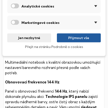
k mechanickému poškození. Díky použití elektronické
Analytické cookies
soustavy je tento disk mnohem
tišší
a především nabízí
mnohem
rychlejší
práci s daty.
Marketingové cookies
Podsvícená klávesnice
Integrovaný systém úsporných LED diod osvítí jednotlivé
Jen nezbytné
Přijmout vše
klávesy tak, aby byly krásně čitelné i během temné noci,
stále však decentně, aby nikterak nedráždily Váš zrak.
Přejít na stránku Podrobně o cookies
MSI Prestige
Multimediální notebook s kvalitní obrazovkou umožňující
nastavení barevného rozhraní přesně podle vašich
potřeb.
Obnovovací frekvence 144 Hz
Panel s obnovovací frekvencí
144 Hz
, který nabízí
dokonale plynulou akci.
Technologie IPS panelu
zajistí
opravdu nádherné barvy, ostře čistý obraz s každým
sebejemnějším detailem a navíc Vám umožní
sledovat