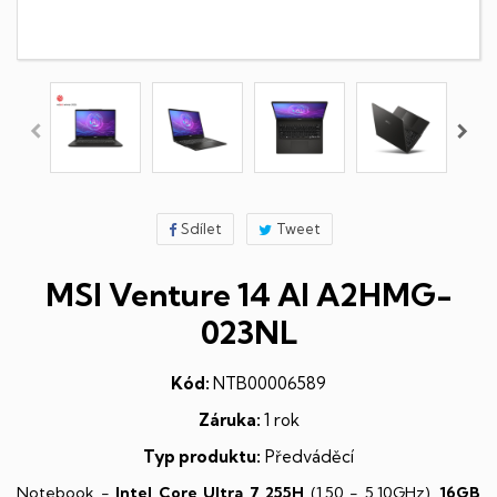
Sdílet
Tweet
MSI Venture 14 AI A2HMG-
023NL
Kód:
NTB00006589
Záruka:
1 rok
Typ produktu:
Předváděcí
Notebook -
Intel Core Ultra 7 255H
(1,50 - 5,10GHz),
16GB