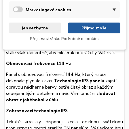
k mechanickému poškození. Díky použití elektronické
Marketingové cookies
soustavy je tento disk mnohem
tišší
a především nabízí
mnohem
rychlejší
práci s daty.
Podsvícená klávesnice
Jen nezbytné
Přijmout vše
Přejít na stránku Podrobně o cookies
Integrovaný systém úsporných LED diod osvítí jednotlivé
klávesy tak, aby byly krásně čitelné i během temné noci,
stále však decentně, aby nikterak nedráždily Váš zrak.
Obnovovací frekvence 144 Hz
Panel s obnovovací frekvencí
144 Hz
, který nabízí
dokonale plynulou akci.
Technologie IPS panelu
zajistí
opravdu nádherné barvy, ostře čistý obraz s každým
sebejemnějším detailem a navíc Vám umožní
sledovat
obraz z jakéhokoliv úhlu
.
Zobrazovací technologie IPS
Tekuté krystaly disponují zcela odlišnou světelnou
propustností oproti starším TN panelům. Výsledkem jsou