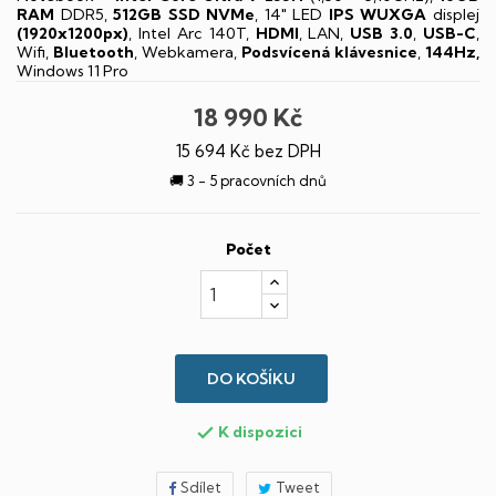
RAM
DDR5,
512GB SSD NVMe
, 14" LED
IPS
WUXGA
displej
(1920x1200px)
, Intel Arc 140T,
HDMI
, LAN,
USB 3.0
,
USB-C
,
Wifi,
Bluetooth
, Webkamera,
Podsvícená klávesnice
,
144Hz,
Windows 11 Pro
18 990 Kč
15 694 Kč bez DPH
🚚 3 - 5 pracovních dnů
Počet
DO KOŠÍKU
K dispozici

Sdílet
Tweet