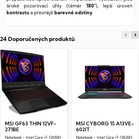
široké pozorovací úhly (téměr
180°
), lepší úroveň
kontrastu
a přesnější
barevné odstíny
.
24 Doporučených produktů
MSI GF63 THIN 12VF-
MSI CYBORG 15 A13VE-
271BE
602IT
Notebook - Intel Core i7-12650H
Notebook - Intel Core i7-13620H