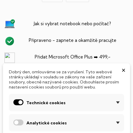
Jak si vybrat notebook nebo počítač?
Připraveno - zapnete a okamžitě pracujte
Přidat Microsoft Office Plus ➡️ 499,-
×
Dobrý den, omlouváme se za vyrušení. Tyto webové
stránky ukládají v souladu se zákony na vaše zařízení
soubory, obecně nazývané cookies. Odsouhlaste prosím
PARAMETRY PRODUKTU
POPIS
nastavení cookies souborů pro použití webu.
SSD Disk
Technické cookies
Tento notebook je vybaven
SSD
(Solid State Drive)
diskem, který na rozdíl od starších magnetických HDD
Analytické cookies
(Hard Disk Drive) disků nedisponuje žádnými pohyblivými
součástmi a je tak mnohem méně náchylný