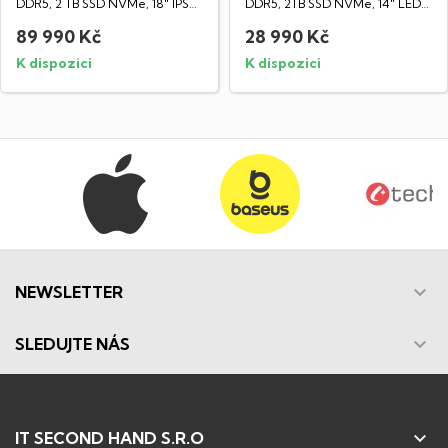
DDR5, 2 TB SSD NVMe, 18" IPS
DDR5, 2TB SSD NVMe, 14" LED
displej...
IPS WUXGA...
89 990 Kč
28 990 Kč
K dispozici
K dispozici

NEWSLETTER

SLEDUJTE NÁS

IT SECOND HAND S.R.O