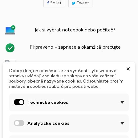
Sdílet
Tweet
Jak si vybrat notebook nebo počítač?
Připraveno - zapnete a okamžitě pracujte
Přidat Microsoft Office Plus ➡️ 499,-
×
Dobrý den, omlouváme se za vyrušení. Tyto webové
stránky ukládají v souladu se zákony na vaše zařízení
soubory, obecně nazývané cookies. Odsouhlaste prosím
nastavení cookies souborů pro použití webu.
PARAMETRY PRODUKTU
POPIS
Technické cookies
SSD Disk
Tento notebook je vybaven
SSD
(Solid State Drive)
Analytické cookies
diskem, který na rozdíl od starších magnetických HDD
(Hard Disk Drive) disků nedisponuje žádnými pohyblivými