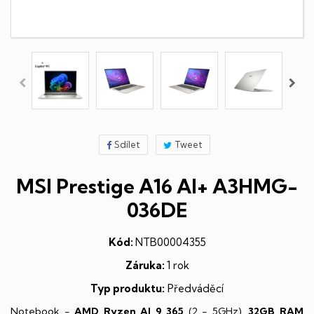
Sdílet
Tweet
MSI Prestige A16 AI+ A3HMG-
036DE
Kód:
NTB00004355
Záruka:
1 rok
Typ produktu:
Předváděcí
Notebook -
AMD Ryzen AI 9 365
(2 - 5GHz),
32GB RAM