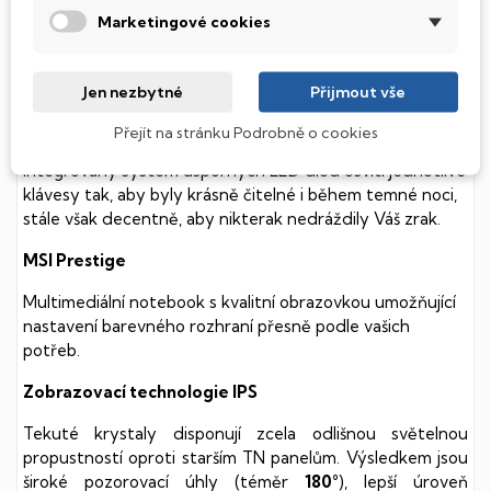
součástmi a je tak mnohem méně náchylný
Marketingové cookies
k mechanickému poškození. Díky použití elektronické
soustavy je tento disk mnohem
tišší
a především nabízí
mnohem
rychlejší
práci s daty.
Jen nezbytné
Přijmout vše
Podsvícená klávesnice
Přejít na stránku Podrobně o cookies
Integrovaný systém úsporných LED diod osvítí jednotlivé
klávesy tak, aby byly krásně čitelné i během temné noci,
stále však decentně, aby nikterak nedráždily Váš zrak.
MSI Prestige
Multimediální notebook s kvalitní obrazovkou umožňující
nastavení barevného rozhraní přesně podle vašich
potřeb.
Zobrazovací technologie IPS
Tekuté krystaly disponují zcela odlišnou světelnou
propustností oproti starším TN panelům. Výsledkem jsou
široké pozorovací úhly (téměr
180°
), lepší úroveň