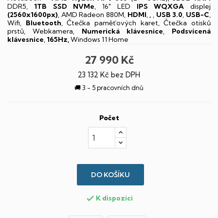
DDR5,
1TB SSD NVMe
, 16" LED
IPS
WQXGA
displej
(2560x1600px)
, AMD Radeon 880M,
HDMI
,
,
,
USB 3.0
,
USB-C
,
Wifi,
Bluetooth
, Čtečka paměťových karet, Čtečka otisků
prstů, Webkamera,
Numerická klávesnice
,
Podsvícená
klávesnice
,
165Hz,
Windows 11 Home
27 990 Kč
23 132 Kč bez DPH
🚚 3 - 5 pracovních dnů
Počet
DO KOŠÍKU
K dispozici
