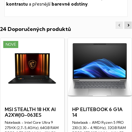
kontrastu
a přesnější
barevné odstíny
.
24 Doporučených produktů
NOVÉ
MSI STEALTH 18 HX AI
HP ELITEBOOK 6 G1A
A2XWJG-063ES
14
Notebook - Intel Core Ultra 9
Notebook - AMD Ryzen 5 PRO
275HX (2,7-5,4GHz), 64GB RAM
230 (3,30 - 4,90GHz), 32GB RAM