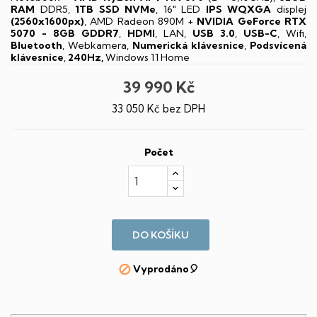
RAM
DDR5,
1TB SSD NVMe
, 16" LED
IPS
WQXGA
displej
(2560x1600px)
, AMD Radeon 890M +
NVIDIA GeForce RTX
5070 - 8GB GDDR7
,
HDMI
, LAN,
USB 3.0
,
USB-C
, Wifi,
Bluetooth
, Webkamera,
Numerická klávesnice
,
Podsvícená
klávesnice
,
240Hz,
Windows 11 Home
39 990 Kč
33 050 Kč bez DPH
Počet
DO KOŠÍKU
Vyprodáno🎈
