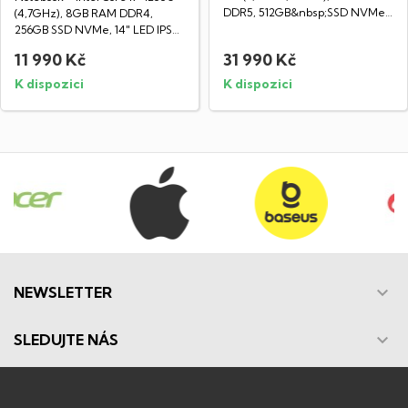
DDR5, 512GB&nbsp;SSD NVMe,
(4,7GHz), 8GB RAM DDR4,
14" IPS...
256GB SSD NVMe, 14" LED IPS
Full HD...
11 990 Kč
31 990 Kč
K dispozici
K dispozici

NEWSLETTER

SLEDUJTE NÁS