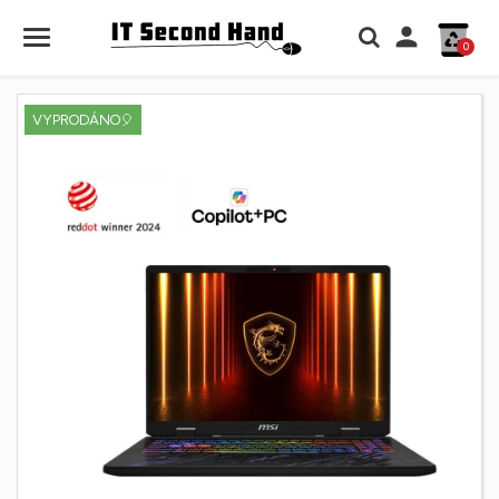

0
VYPRODÁNO🎈