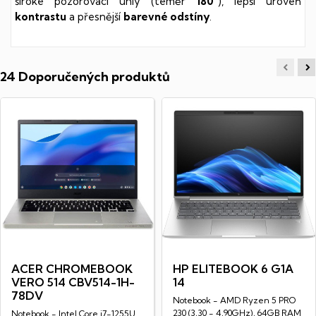
široké pozorovací úhly (téměr
180°
), lepší úroveň
kontrastu
a přesnější
barevné odstíny
.
24 Doporučených produktů
ACER CHROMEBOOK
HP ELITEBOOK 6 G1A
VERO 514 CBV514-1H-
14
78DV
Notebook - AMD Ryzen 5 PRO
230 (3,30 - 4,90GHz), 64GB RAM
Notebook - Intel Core i7-1255U