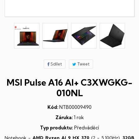
Sdílet
Tweet
MSI Pulse A16 AI+ C3XWGKG-
010NL
Kód:
NTB00009490
Záruka:
1 rok
Typ produktu:
Předváděcí
Notebook -
AMD Ryzen AI 9 HX 370
(2 - 5,10GHz),
32GB