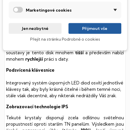
SSD Disk
Marketingové cookies
Tento notebook je vybaven
SSD
(Solid State Drive)
diskem, který na rozdíl od starších magnetických HDD
Jen nezbytné
Přijmout vše
(Hard Disk Drive) disků nedisponuje žádnými pohyblivými
Přejít na stránku Podrobně o cookies
součástmi a je tak mnohem méně náchylný
k mechanickému poškození. Díky použití elektronické
soustavy je tento disk mnohem
tišší
a především nabízí
mnohem
rychlejší
práci s daty.
Podsvícená klávesnice
Integrovaný systém úsporných LED diod osvítí jednotlivé
klávesy tak, aby byly krásně čitelné i během temné noci,
stále však decentně, aby nikterak nedráždily Váš zrak.
Zobrazovací technologie IPS
Tekuté krystaly disponují zcela odlišnou světelnou
propustností oproti starším TN panelům. Výsledkem jsou