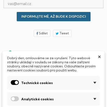
INFORMUJTE MĚ, AŽ BUDE K DISPOZICI
Sdílet
Tweet
Jak si vybrat notebook nebo počítač?
×
Dobrý den, omlouváme se za vyrušení. Tyto webové
stránky ukládají v souladu se zákony na vaše zařízení
soubory, obecně nazývané cookies. Odsouhlaste prosím
Připraveno - zapnete a okamžitě pracujte
nastavení cookies souborů pro použití webu.
Přidat Microsoft Office Plus ➡️ 499,-
Technické cookies
Analytické cookies
PARAMETRY PRODUKTU
POPIS