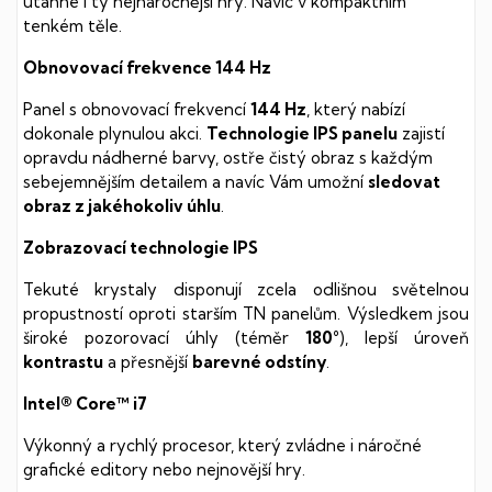
utáhne i ty nejnáročnější hry. Navíc v kompaktním
tenkém těle.
Obnovovací frekvence 144 Hz
Panel s obnovovací frekvencí
144 Hz
, který nabízí
dokonale plynulou akci.
Technologie IPS panelu
zajistí
opravdu nádherné barvy, ostře čistý obraz s každým
sebejemnějším detailem a navíc Vám umožní
sledovat
obraz z jakéhokoliv úhlu
.
Zobrazovací technologie IPS
Tekuté krystaly disponují zcela odlišnou světelnou
propustností oproti starším TN panelům. Výsledkem jsou
široké pozorovací úhly (téměr
180°
), lepší úroveň
kontrastu
a přesnější
barevné odstíny
.
Intel® Core™ i7
Výkonný a rychlý procesor, který zvládne i náročné
grafické editory nebo nejnovější hry.