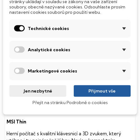
stránky ukládají v souladu se zákony na vaše zařízení
soubory, obecně nazývané cookies. Odsouhlaste prosím
nastavení cookies souborů pro použití webu.
SSD Disk
Technické cookies
Tento notebook je vybaven
SSD
(Solid State Drive)
diskem, který na rozdíl od starších magnetických HDD
(Hard Disk Drive) disků nedisponuje žádnými pohyblivými
Analytické cookies
součástmi a je tak mnohem méně náchylný
k mechanickému poškození. Díky použití elektronické
soustavy je tento disk mnohem
tišší
a především nabízí
mnohem
rychlejší
práci s daty.
Marketingové cookies
Podsvícená klávesnice
Jen nezbytné
Přijmout vše
Integrovaný systém úsporných LED diod osvítí jednotlivé
Přejít na stránku Podrobně o cookies
klávesy tak, aby byly krásně čitelné i během temné noci,
stále však decentně, aby nikterak nedráždily Váš zrak.
MSI Thin
Herní počítač s kvalitní klávesnicí a 3D zvukem, který