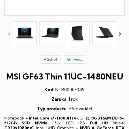
Sdílet
Tweet
MSI GF63 Thin 11UC-1480NEU
Kód:
NTB00003049
Záruka:
1 rok
Typ produktu:
Předváděcí
Notebook -
Intel Core i7-11800H
(4,6GHz),
8GB RAM
DDR4,
512GB SSD NVMe
, 15,6" LED
IPS
Full HD
displej
(1920x1080px)
, Intel UHD Graphics +
NVIDIA GeForce RTX