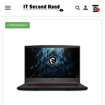

0
VYPRODÁNO🎈