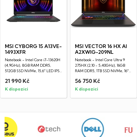
MSI CYBORG 15 A13VE-
MSI VECTOR 16 HX AI
1493XFR
A2XWIG-209NL
Notebook - Intel Core i7-13620H
Notebook - Intel Core Ultra 9
(4,9GHz), 8GB RAM DDR5,
275HX (2,10 - 5,40GHz), 16GB
512GB SSD NVMe, 15,6" LED IPS
RAM DDR5, 1TB SSD NVMe, 16"
Full HD...
LED IPS...
21 990 Kč
56 750 Kč
K dispozici
K dispozici