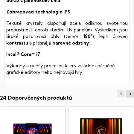
obraz z jakéhokoliv úhlu
.
Zobrazovací technologie IPS
Tekuté krystaly disponují zcela odlišnou světelnou
propustností oproti starším TN panelům. Výsledkem jsou
široké pozorovací úhly (téměr
180°
), lepší úroveň
kontrastu
a přesnější
barevné odstíny
.
Intel® Core™ i7
Výkonný a rychlý procesor, který zvládne i náročné
grafické editory nebo nejnovější hry.
24 Doporučených produktů