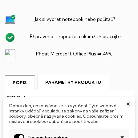
Jak si vybrat notebook nebo počítač?
Připraveno - zapnete a okamžitě pracujte
Přidat Microsoft Office Plus ➡️ 499,-
PARAMETRY PRODUKTU
POPIS
SSD Disk
×
Dobrý den, omlouváme se za vyrušení. Tyto webové
Tento notebook je vybaven
SSD
(Solid State Drive)
stránky ukládají v souladu se zákony na vaše zařízení
soubory, obecně nazývané cookies. Odsouhlaste prosím
diskem, který na rozdíl od starších magnetických HDD
nastavení cookies souborů pro použití webu.
(Hard Disk Drive) disků nedisponuje žádnými pohyblivými
součástmi a je tak mnohem méně náchylný
k mechanickému poškození. Díky použití elektronické
Technické cookies