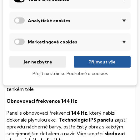
soustavy je tento disk mnohem
tišší
a především nabízí
mnohem
rychlejší
práci s daty.
Analytické cookies
Podsvícená klávesnice
Integrovaný systém úsporných LED diod osvítí jednotlivé
Marketingové cookies
klávesy tak, aby byly krásně čitelné i během temné noci,
stále však decentně, aby nikterak nedráždily Váš zrak.
Jen nezbytné
Přijmout vše
MSI Thin
Přejít na stránku Podrobně o cookies
Herní počítač s kvalitní klávesnicí a 3D zvukem, který
utáhne i ty nejnáročnější hry. Navíc v kompaktním
tenkém těle.
Obnovovací frekvence 144 Hz
Panel s obnovovací frekvencí
144 Hz
, který nabízí
dokonale plynulou akci.
Technologie IPS panelu
zajistí
opravdu nádherné barvy, ostře čistý obraz s každým
sebejemnějším detailem a navíc Vám umožní
sledovat