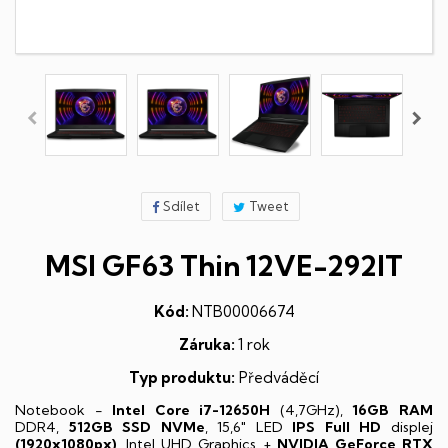
Sdílet
Tweet
MSI GF63 Thin 12VE-292IT
Kód:
NTB00006674
Záruka:
1 rok
Typ produktu:
Předváděcí
Notebook -
Intel Core i7-12650H
(4,7GHz),
16GB RAM
DDR4,
512GB SSD NVMe
, 15,6" LED
IPS
Full HD
displej
(1920x1080px)
, Intel UHD Graphics +
NVIDIA GeForce RTX