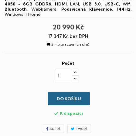
4050 - 6GB GDDR6
,
HDMI
, LAN,
USB 3.0
,
USB-C
, Wifi,
Bluetooth
, Webkamera,
Podsvícená klávesnice
,
144Hz,
Windows 11 Home
20 990 Kč
17 347 Kč bez DPH
🚚 3 - 5 pracovních dnů
Počet
DO KOŠÍKU
K dispozici

Sdílet
Tweet