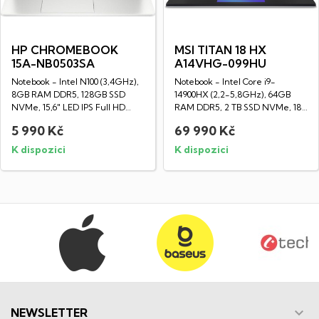
HP CHROMEBOOK
MSI TITAN 18 HX
15A-NB0503SA
A14VHG-099HU
Notebook - Intel N100 (3,4GHz),
Notebook - Intel Core i9-
8GB RAM DDR5, 128GB SSD
14900HX (2,2-5,8GHz), 64GB
NVMe, 15,6" LED IPS Full HD
RAM DDR5, 2 TB SSD NVMe, 18"
displej...
IPS displej...
5 990 Kč
69 990 Kč
K dispozici
K dispozici

NEWSLETTER