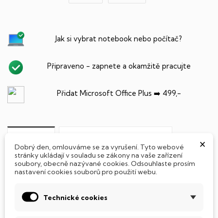
Jak si vybrat notebook nebo počítač?
Připraveno - zapnete a okamžitě pracujte
Přidat Microsoft Office Plus ➡️ 499,-
PARAMETRY PRODUKTU
POPIS
×
Dobrý den, omlouváme se za vyrušení. Tyto webové
stránky ukládají v souladu se zákony na vaše zařízení
SSD Disk
soubory, obecně nazývané cookies. Odsouhlaste prosím
nastavení cookies souborů pro použití webu.
Tento notebook je vybaven
SSD
(Solid State Drive)
diskem, který na rozdíl od starších magnetických HDD
Technické cookies
(Hard Disk Drive) disků nedisponuje žádnými pohyblivými
součástmi a je tak mnohem méně náchylný