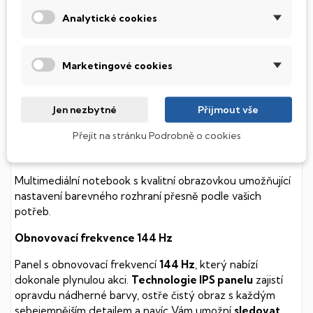
k mechanickému poškození. Díky použití elektronické
Analytické cookies
soustavy je tento disk mnohem
tišší
a především nabízí
mnohem
rychlejší
práci s daty.
Marketingové cookies
Podsvícená klávesnice
Integrovaný systém úsporných LED diod osvítí jednotlivé
Jen nezbytné
Přijmout vše
klávesy tak, aby byly krásně čitelné i během temné noci,
stále však decentně, aby nikterak nedráždily Váš zrak.
Přejít na stránku Podrobně o cookies
MSI Prestige
Multimediální notebook s kvalitní obrazovkou umožňující
nastavení barevného rozhraní přesně podle vašich
potřeb.
Obnovovací frekvence 144 Hz
Panel s obnovovací frekvencí
144 Hz
, který nabízí
dokonale plynulou akci.
Technologie IPS panelu
zajistí
opravdu nádherné barvy, ostře čistý obraz s každým
sebejemnějším detailem a navíc Vám umožní
sledovat