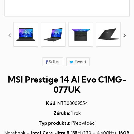
Sdílet
Tweet
MSI Prestige 14 AI Evo C1MG-
077UK
Kód:
NTB00009554
Záruka:
1 rok
Typ produktu:
Předváděcí
Notebook -
Intel Core Ultra 5 135H
(1,70 - 4,60GHz),
16GB