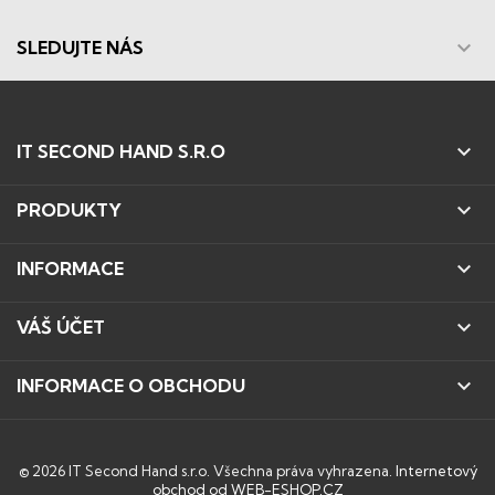

SLEDUJTE NÁS

IT SECOND HAND S.R.O

PRODUKTY

INFORMACE

VÁŠ ÚČET

INFORMACE O OBCHODU
© 2026 IT Second Hand s.r.o. Všechna práva vyhrazena.
Internetový
obchod od WEB-ESHOP.CZ