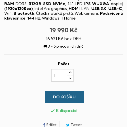
RAM
DDR5,
512GB SSD NVMe
, 14" LED
IPS
WUXGA
displej
(1920x1200px)
, Intel Arc graphics,
HDMI
, LAN,
USB 3.0
,
USB-C
,
Wifi,
Bluetooth
, Čtečka otisků prstů, Webkamera,
Podsvícená
klávesnice
,
144Hz,
Windows 11 Home
19 990 Kč
16 521 Kč bez DPH
🚚 3 - 5 pracovních dnů
Počet
DO KOŠÍKU
K dispozici

Sdílet
Tweet