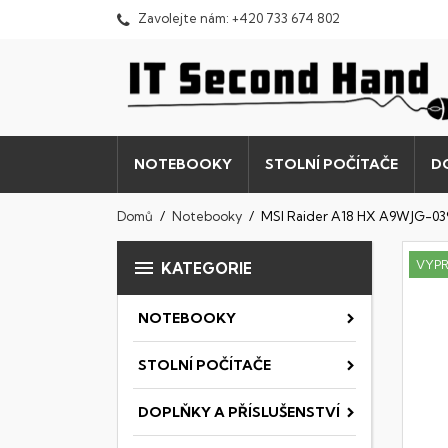
Zavolejte nám:
+420 733 674 802
NOTEBOOKY
STOLNÍ POČÍTAČE
D
Domů
Notebooky
MSI Raider A18 HX A9WJG-03

VYP
KATEGORIE
NOTEBOOKY
STOLNÍ POČÍTAČE
DOPLŇKY A PŘÍSLUŠENSTVÍ