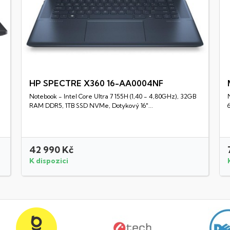
HP SPECTRE X360 16-AA0004NF
Notebook - Intel Core Ultra 7 155H (1,40 - 4,80GHz), 32GB
Rychlý náhled
RAM DDR5, 1TB SSD NVMe, Dotykový 16"...
42 990 Kč
K dispozici