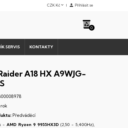


CZK Kč
Přihlásit se
0
ÍK SERVIS
KONTAKTY
Raider A18 HX A9WJG-
S
00008978
 rok
uktu:
Předváděcí
k -
AMD Ryzen 9 9955HX3D
(2,50 - 5,40GHz),