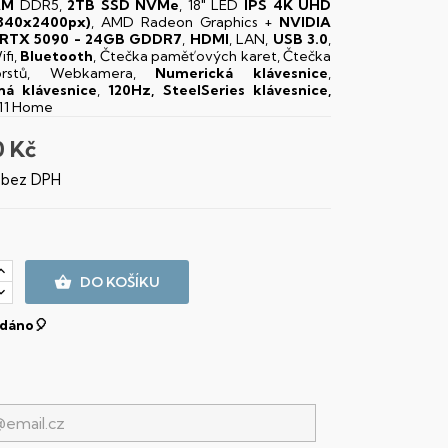
AM
DDR5,
2TB SSD NVMe
, 18" LED
IPS
4K UHD
840x2400px)
, AMD Radeon Graphics +
NVIDIA
 RTX 5090 - 24GB GDDR7
,
HDMI
, LAN,
USB 3.0
,
ifi,
Bluetooth
, Čtečka paměťových karet, Čtečka
prstů, Webkamera,
Numerická klávesnice
,
ná klávesnice
,
120Hz, SteelSeries klávesnice,
11 Home
0 Kč
č bez DPH

DO KOŠÍKU
dáno🎈