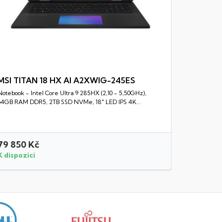
MSI TITAN 18 HX AI A2XWIG-245ES
Notebook - Intel Core Ultra 9 285HX (2,10 - 5,50GHz),
Rychlý náhled
64GB RAM DDR5, 2TB SSD NVMe, 18" LED IPS 4K...
79 850 Kč
33 990 
K dispozici
K dispozi