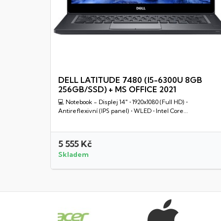
DELL LATITUDE 7480 (I5-6300U 8GB
256GB/SSD) + MS OFFICE 2021
Rychlý náhled
💻 Notebook - Displej 14" • 1920x1080 (Full HD) •
Antireflexivní (IPS panel) • WLED • Intel Core...
5 555 Kč
Skladem