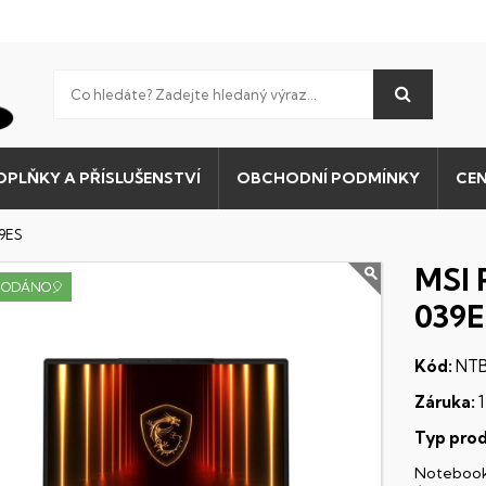
OPLŇKY A PŘÍSLUŠENSTVÍ
OBCHODNÍ PODMÍNKY
CEN
9ES
MSI 
RODÁNO🎈
039E
Kód:
NTB
Záruka:
1
Typ prod
Noteboo