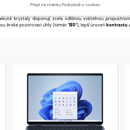
Přejít na stránku Podrobně o cookies
obrazovací technologie IPS
ekuté krystaly disponují zcela odlišnou světelnou propustno
sou široké pozorovací úhly (téměr
180°
), lepší úroveň
kontrastu
a