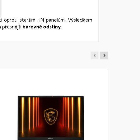
stí oproti starším TN panelům. Výsledkem
 přesnější
barevné odstíny
.
MSI KA
Notebook - 
RAM DDR5, 