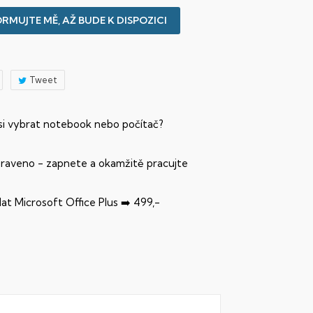
RMUJTE MĚ, AŽ BUDE K DISPOZICI
Tweet
 si vybrat notebook nebo počítač?
praveno - zapnete a okamžitě pracujte
dat Microsoft Office Plus ➡️ 499,-