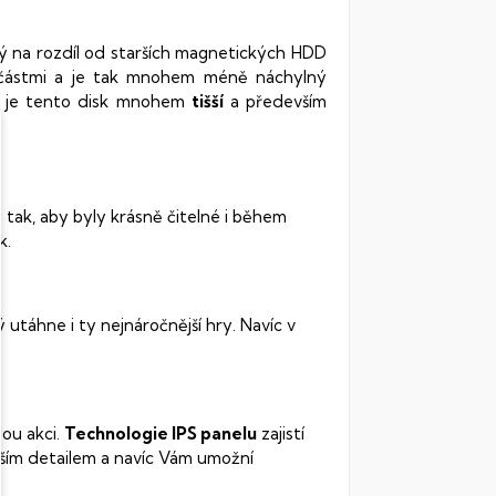
rý na rozdíl od starších magnetických HDD
oučástmi a je tak mnohem méně náchylný
vy je tento disk mnohem
tišší
a především
 tak, aby byly krásně čitelné i během
k.
ý utáhne i ty nejnáročnější hry. Navíc v
lou akci.
Technologie IPS panelu
zajistí
ším detailem a navíc Vám umožní