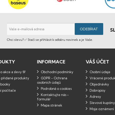
S
Chci slevu? ✅ Stačí se přihlásit k odběru novinek a je Vaše.
DUKTY
INFORMACE
VÁŠ ÚČET
 akce a slevy 💯
Obchodní podmínky
Osobní údaje
 přidané produkty
GDPR - Ochrana
Vrácené produ
osobních údajů
booky
Objednávky
Podrobně o cookies
í počítače
Dobropisy
Kontaktujte nás -
Adresy
formulář
Slevové kupóny
Mapa stránek
Moje oznámení