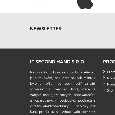
NEWSLETTER
IT SECOND HAND S.R.O
PRO
Promo
Nejprve šlo o koníček a zálibu v elektru
jako takovém, pak přes několik milníku,
Nově
bylo jen příjemnou „povinností“ založit
Note
společnost IT Second Hand, která se
Stoln
zabývá prodejem nových, předváděcích
a repasovaných notebooků, počítačů a
ostatní elektrotechniky. Z nabídky pár
kusů produktů se vybudovalo poměrně