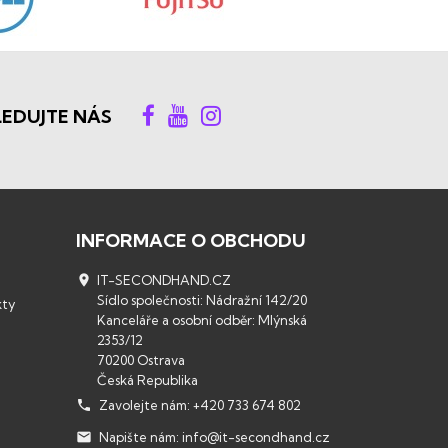
LEDUJTE NÁS
INFORMACE O OBCHODU

IT-SECONDHAND.CZ
Sídlo společnosti: Nádražní 142/20
kty
Kanceláře a osobní odběr: Mlýnská
2353/12
70200 Ostrava
Česká Republika

Zavolejte nám:
+420 733 674 802

Napište nám:
info@it-secondhand.cz