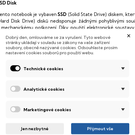
SD Disk
ento notebook je vybaven
SSD
(Solid State Drive) diskem, kte
Hard Disk Drive) disků nedisponuje žádnými pohyblivými s
 mechanickému poškození. Díky použití elektronické sousta
×
abízí mnohem
rychlejší
práci s daty.
Dobrý den, omlouváme se za vyrušení. Tyto webové
stránky ukládají v souladu se zákony na vaše zařízení
odsvícená klávesnice
soubory, obecně nazývané cookies. Odsouhlaste prosím
nastavení cookies souborů pro použití webu.
ntegrovaný systém úsporných LED diod osvítí jednotlivé klávesy
emné noci, stále však decentně, aby nikterak nedráždily Váš zra
Technické cookies
SI Raider
erní počítač s kvalitní klávesnicí a jedinečným podsvícením, kter
Analytické cookies
ompaktním tenkém těle.
bnovovací frekvence 120 Hz
Marketingové cookies
anel s obnovovací frekvencí
120 Hz
, který nabízí dokonale plynu
pravdu nádherné barvy, ostře čistý obraz s každým sebejemněj
Jen nezbytné
Přijmout vše
ledovat obraz z jakéhokoliv úhlu
.