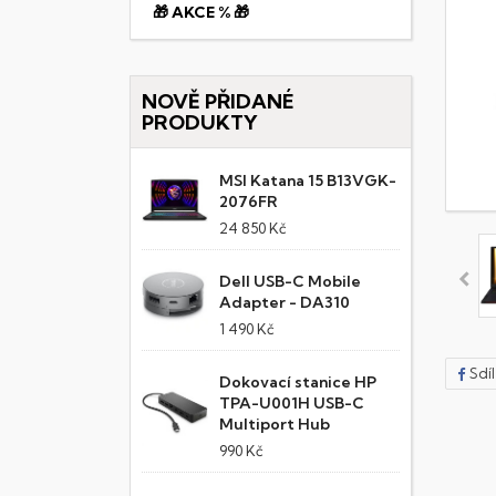
🎁 AKCE % 🎁
NOVĚ PŘIDANÉ
PRODUKTY
MSI Katana 15 B13VGK-
2076FR
24 850 Kč
Dell USB-C Mobile
Adapter - DA310
1 490 Kč
Sdí
Dokovací stanice HP
TPA-U001H USB-C
Multiport Hub
990 Kč