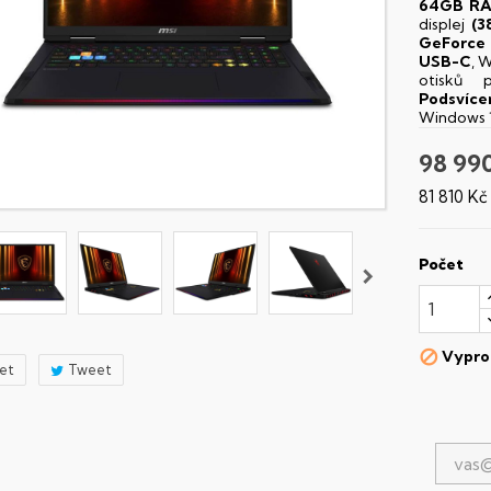
64GB R
displej
(3
GeForce
USB-C
, W
otisků 
Podsvíce
Windows 
98 99
81 810 K
Počet
Vypro

let
Tweet