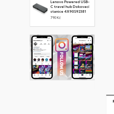
Lenovo Powered USB-
C travel hub Dokovací
stanice 4X90S92381
790 Kč