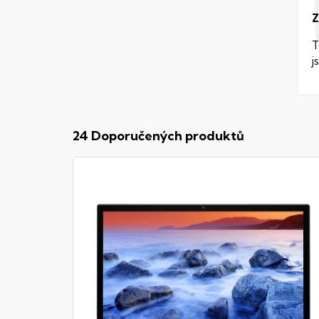
Z
T
j
24 Doporučených produktů