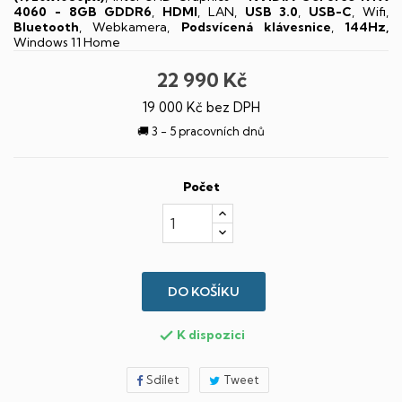
4060 - 8GB GDDR6
,
HDMI
, LAN,
USB 3.0
,
USB-C
, Wifi,
Bluetooth
, Webkamera,
Podsvícená klávesnice
,
144Hz,
Windows 11 Home
22 990 Kč
19 000 Kč bez DPH
🚚 3 - 5 pracovních dnů
Počet
DO KOŠÍKU
K dispozici

Sdílet
Tweet