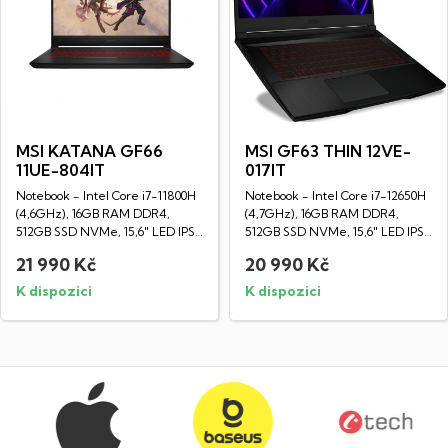
MSI KATANA GF66
MSI GF63 THIN 12VE-
11UE-804IT
017IT
Notebook - Intel Core i7-11800H
Notebook - Intel Core i7-12650H
(4,6GHz), 16GB RAM DDR4,
(4,7GHz), 16GB RAM DDR4,
512GB SSD NVMe, 15,6" LED IPS
512GB SSD NVMe, 15,6" LED IPS
Full HD...
Full HD...
21 990 Kč
20 990 Kč
K dispozici
K dispozici