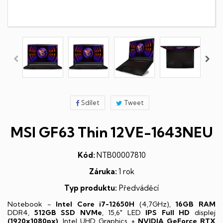
Sdílet
Tweet
MSI GF63 Thin 12VE-1643NEU
Kód:
NTB00007810
Záruka:
1 rok
Typ produktu:
Předváděcí
Notebook -
Intel Core i7-12650H
(4,7GHz),
16GB RAM
DDR4,
512GB SSD NVMe
, 15,6" LED
IPS
Full HD
displej
(1920x1080px)
, Intel UHD Graphics +
NVIDIA GeForce RTX