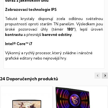
obraz z jakéhokoliv úhlu
.
Zobrazovací technologie IPS
Tekuté krystaly disponují zcela odlišnou světelnou
propustností oproti starším TN panelům. Výsledkem jsou
široké pozorovací úhly (téměr
180°
), lepší úroveň
kontrastu
a přesnější
barevné odstíny
.
Intel® Core™ i7
Výkonný a rychlý procesor, který zvládne i náročné
grafické editory nebo nejnovější hry.
24 Doporučených produktů