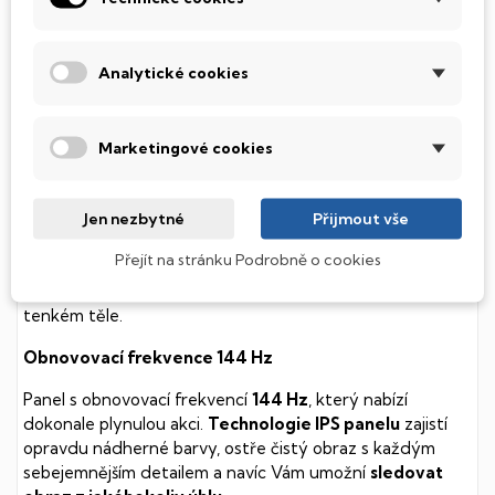
soustavy je tento disk mnohem
tišší
a především nabízí
mnohem
rychlejší
práci s daty.
Analytické cookies
Podsvícená klávesnice
Integrovaný systém úsporných LED diod osvítí jednotlivé
Marketingové cookies
klávesy tak, aby byly krásně čitelné i během temné noci,
stále však decentně, aby nikterak nedráždily Váš zrak.
Jen nezbytné
Přijmout vše
MSI Thin
Přejít na stránku Podrobně o cookies
Herní počítač s kvalitní klávesnicí a 3D zvukem, který
utáhne i ty nejnáročnější hry. Navíc v kompaktním
tenkém těle.
Obnovovací frekvence 144 Hz
Panel s obnovovací frekvencí
144 Hz
, který nabízí
dokonale plynulou akci.
Technologie IPS panelu
zajistí
opravdu nádherné barvy, ostře čistý obraz s každým
sebejemnějším detailem a navíc Vám umožní
sledovat