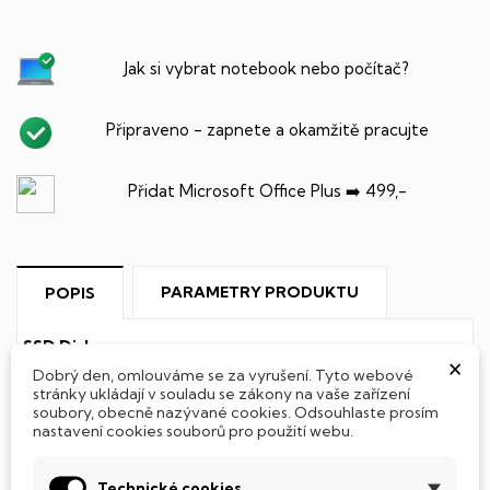
Jak si vybrat notebook nebo počítač?
Připraveno - zapnete a okamžitě pracujte
Přidat Microsoft Office Plus ➡️ 499,-
PARAMETRY PRODUKTU
POPIS
SSD Disk
×
Dobrý den, omlouváme se za vyrušení. Tyto webové
Tento notebook je vybaven
SSD
(Solid State Drive)
stránky ukládají v souladu se zákony na vaše zařízení
soubory, obecně nazývané cookies. Odsouhlaste prosím
diskem, který na rozdíl od starších magnetických HDD
nastavení cookies souborů pro použití webu.
(Hard Disk Drive) disků nedisponuje žádnými pohyblivými
součástmi a je tak mnohem méně náchylný
k mechanickému poškození. Díky použití elektronické
Technické cookies