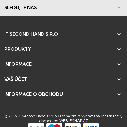

SLEDUJTE NÁS

IT SECOND HAND S.R.O

PRODUKTY

INFORMACE

VÁŠ ÚČET

INFORMACE O OBCHODU
© 2026 IT Second Hand s.r.o. Všechna práva vyhrazena.
Internetový
obchod od WEB-ESHOP.CZ