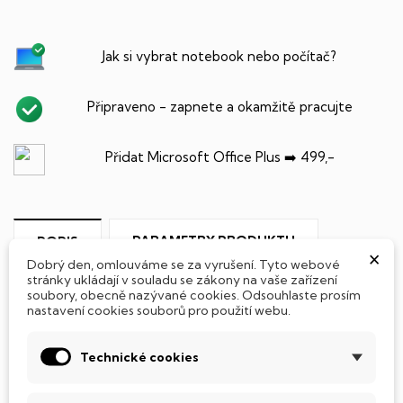
Jak si vybrat notebook nebo počítač?
Připraveno - zapnete a okamžitě pracujte
Přidat Microsoft Office Plus ➡️ 499,-
PARAMETRY PRODUKTU
POPIS
×
Dobrý den, omlouváme se za vyrušení. Tyto webové
stránky ukládají v souladu se zákony na vaše zařízení
SSD Disk
soubory, obecně nazývané cookies. Odsouhlaste prosím
nastavení cookies souborů pro použití webu.
Tento notebook je vybaven
SSD
(Solid State Drive)
diskem, který na rozdíl od starších magnetických HDD
Technické cookies
(Hard Disk Drive) disků nedisponuje žádnými pohyblivými
součástmi a je tak mnohem méně náchylný
k mechanickému poškození. Díky použití elektronické