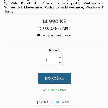
C
, Wifi,
Bluetooth
, Čtečka otisků prstů, Webkamera,
Numerická klávesnice
,
Podsvícená klávesnice
, Windows 11
Home
14 990 Kč
12 388 Kč bez DPH
🚚 3 - 5 pracovních dnů
Počet
DO KOŠÍKU
K dispozici

Sdílet
Tweet