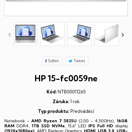
Sdílet
Tweet
HP 15-fc0059ne
Kód:
NTB00011265
Záruka:
1 rok
Typ produktu:
Předváděcí
Notebook -
AMD Ryzen 7 5825U
(2,00 - 4,50GHz),
16GB
RAM
DDR4,
1TB SSD NVMe
, 15,6" LED
IPS
Full HD
displej
(1920x1080px)
, AMD Radeon Graphics,
HDMI
,
USB 3.0
,
USB-