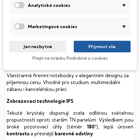
Analytické cookies
soustavy je tento disk mnohem
tišší
a především nabízí
mnohem
rychlejší
práci s daty.
Podsvícená klávesnice
Marketingové cookies
Integrovaný systém úsporných LED diod osvítí jednotlivé
klávesy tak, aby byly krásně čitelné i během temné noci,
Jen nezbytné
Přijmout vše
stále však decentně, aby nikterak nedráždily Váš zrak.
Přejít na stránku Podrobně o cookies
HP 15
Všestranné firemní notebooky v elegantním designu za
příjemnou cenu. Vhodné pro studium, multimediální
zábavu i kancelářskou práci.
Zobrazovací technologie IPS
Tekuté krystaly disponují zcela odlišnou světelnou
propustností oproti starším TN panelům. Výsledkem jsou
široké pozorovací úhly (téměr
180°
), lepší úroveň
kontrastu
a přesnější
barevné odstíny
.