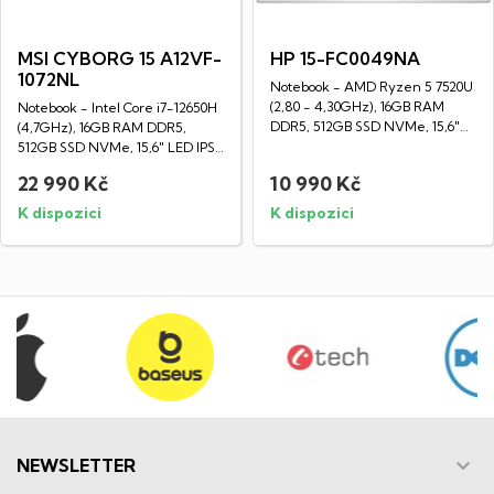
MSI CYBORG 15 A12VF-
HP 15-FC0049NA
1072NL
Notebook - AMD Ryzen 5 7520U
(2,80 - 4,30GHz), 16GB RAM
Notebook - Intel Core i7-12650H
DDR5, 512GB SSD NVMe, 15,6"
(4,7GHz), 16GB RAM DDR5,
LED Full HD...
512GB SSD NVMe, 15,6" LED IPS
Full HD...
22 990 Kč
10 990 Kč
K dispozici
K dispozici

NEWSLETTER