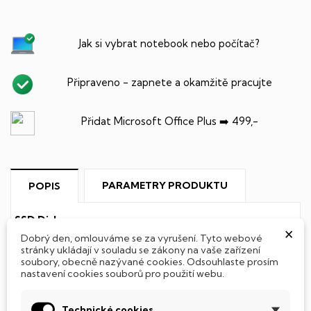
Jak si vybrat notebook nebo počítač?
Připraveno - zapnete a okamžitě pracujte
Přidat Microsoft Office Plus ➡️ 499,-
PARAMETRY PRODUKTU
POPIS
SSD Disk
×
Dobrý den, omlouváme se za vyrušení. Tyto webové
Tento notebook je vybaven
SSD
(Solid State Drive)
stránky ukládají v souladu se zákony na vaše zařízení
soubory, obecně nazývané cookies. Odsouhlaste prosím
diskem, který na rozdíl od starších magnetických HDD
nastavení cookies souborů pro použití webu.
(Hard Disk Drive) disků nedisponuje žádnými pohyblivými
součástmi a je tak mnohem méně náchylný
k mechanickému poškození. Díky použití elektronické
Technické cookies