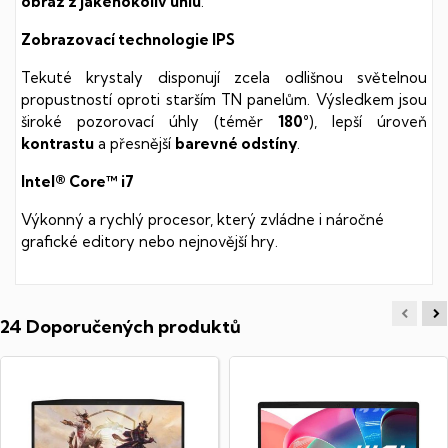
obraz z jakéhokoliv úhlu
.
Zobrazovací technologie IPS
Tekuté krystaly disponují zcela odlišnou světelnou
propustností oproti starším TN panelům. Výsledkem jsou
široké pozorovací úhly (téměr
180°
), lepší úroveň
kontrastu
a přesnější
barevné odstíny
.
Intel® Core™ i7
Výkonný a rychlý procesor, který zvládne i náročné
grafické editory nebo nejnovější hry.
24 Doporučených produktů