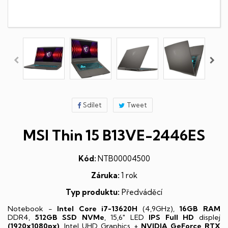
Sdílet
Tweet
MSI Thin 15 B13VE-2446ES
Kód:
NTB00004500
Záruka:
1 rok
Typ produktu:
Předváděcí
Notebook -
Intel Core i7-13620H
(4,9GHz),
16GB RAM
DDR4,
512GB SSD NVMe
, 15,6" LED
IPS
Full HD
displej
(1920x1080px)
, Intel UHD Graphics +
NVIDIA GeForce RTX