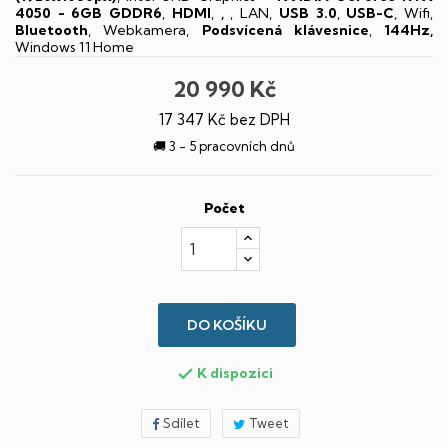
4050 - 6GB GDDR6
,
HDMI
,
,
, LAN,
USB 3.0
,
USB-C
, Wifi,
Bluetooth
, Webkamera,
Podsvícená klávesnice
,
144Hz,
Windows 11 Home
20 990 Kč
17 347 Kč bez DPH
🚚 3 - 5 pracovních dnů
Počet
DO KOŠÍKU
K dispozici

Sdílet
Tweet