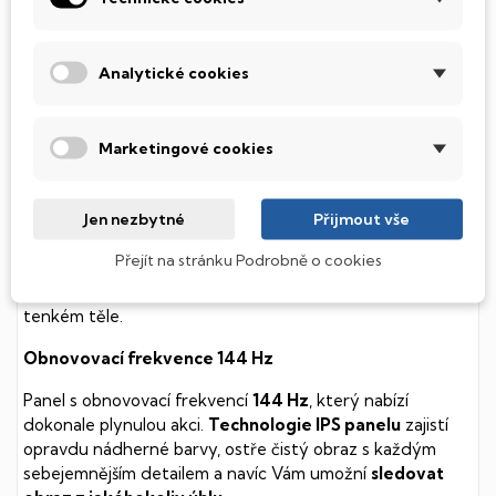
soustavy je tento disk mnohem
tišší
a především nabízí
mnohem
rychlejší
práci s daty.
Analytické cookies
Podsvícená klávesnice
Integrovaný systém úsporných LED diod osvítí jednotlivé
Marketingové cookies
klávesy tak, aby byly krásně čitelné i během temné noci,
stále však decentně, aby nikterak nedráždily Váš zrak.
Jen nezbytné
Přijmout vše
MSI Thin
Přejít na stránku Podrobně o cookies
Herní počítač s kvalitní klávesnicí a 3D zvukem, který
utáhne i ty nejnáročnější hry. Navíc v kompaktním
tenkém těle.
Obnovovací frekvence 144 Hz
Panel s obnovovací frekvencí
144 Hz
, který nabízí
dokonale plynulou akci.
Technologie IPS panelu
zajistí
opravdu nádherné barvy, ostře čistý obraz s každým
sebejemnějším detailem a navíc Vám umožní
sledovat