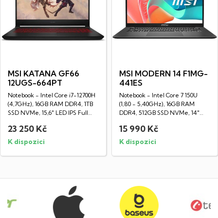
MSI KATANA GF66
MSI MODERN 14 F1MG-
12UGS-664PT
441ES
Notebook - Intel Core i7-12700H
Notebook - Intel Core 7 150U
(4,7GHz), 16GB RAM DDR4, 1TB
(1,80 - 5,40GHz), 16GB RAM
SSD NVMe, 15,6" LED IPS Full
DDR4, 512GB SSD NVMe, 14"
HD...
LED IPS Full HD...
23 250 Kč
15 990 Kč
K dispozici
K dispozici