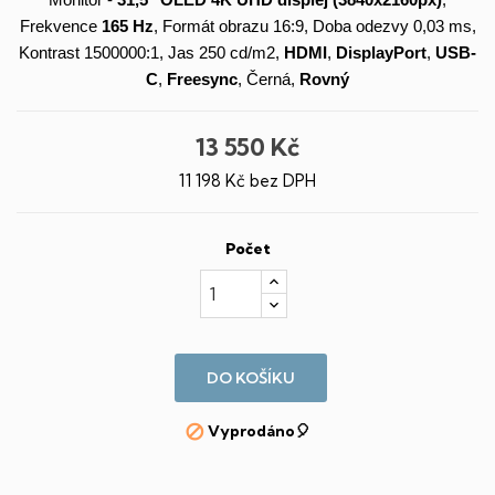
Monitor -
31,5"
OLED
4K UHD
displej
(3840x2160px)
,
Frekvence
165 Hz
, Formát obrazu 16:9, Doba odezvy 0,03 ms,
Kontrast 1500000:1, Jas 250 cd/m2,
HDMI
,
DisplayPort
,
USB-
C
,
Freesync
, Černá,
Rovný
13 550 Kč
11 198 Kč bez DPH
Počet
DO KOŠÍKU
Vyprodáno🎈
