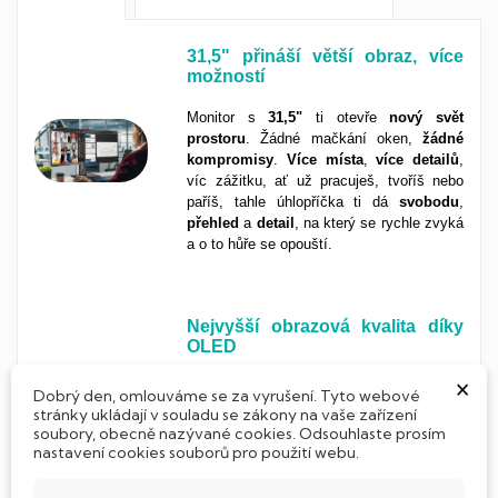
31,5"
p
řináší větší obraz, více
možností
Monitor s
31,5"
ti otevře
nový
svět
prostoru
. Žádné mačkání oken,
žádné
kompromisy
.
Více
místa
,
více detailů
,
víc zážitku, ať už pracuješ, tvoříš nebo
paříš, tahle úhlopříčka ti dá
svobodu
,
přehled
a
detail
, na který se rychle zvyká
a o to hůře se opouští.
Nejvyšší obrazová kvalita díky
OLED
×
OLED technologie je králem mezi displeji.
Dobrý den, omlouváme se za vyrušení. Tyto webové
Nabízí
dokonalý kontrast, živé barvy a
stránky ukládají v souladu se zákony na vaše zařízení
bleskovou odezvu
, prostě vše, co
soubory, obecně nazývané cookies. Odsouhlaste prosím
nastavení cookies souborů pro použití webu.
potřebuješ pro maximální obrazový
zážitek. Skvělá volba pro náročné
uživatele, kreativce i filmové nadšence.
To