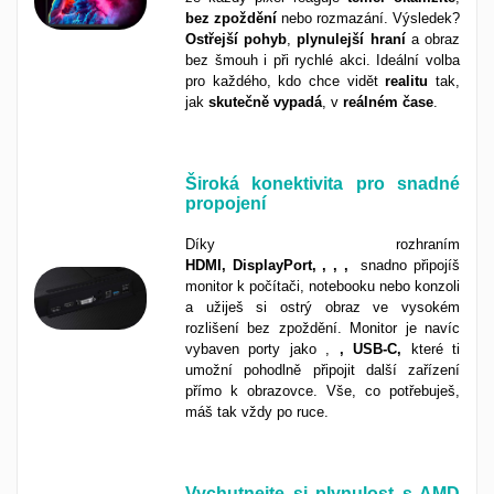
bez
zpoždění
nebo rozmazání. Výsledek?
Ostřejší
pohyb
,
plynulejší
hraní
a obraz
bez šmouh i při rychlé akci. Ideální volba
pro každého, kdo chce vidět
realitu
tak,
jak
skutečně
vypadá
, v
reálném
čase
.
Široká konektivita pro snadné
propojení
Díky rozhraním
HDMI, DisplayPort, , , ,
snadno připojíš
monitor k počítači, notebooku nebo konzoli
a užiješ si ostrý obraz ve vysokém
rozlišení bez zpoždění. Monitor je navíc
vybaven porty jako
,
, USB-C,
které ti
umožní pohodlně připojit další zařízení
přímo k obrazovce. Vše, co potřebuješ,
máš tak vždy po ruce.
Vychutnejte si plynulost s AMD