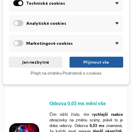
Technické cookies
nejlepší, co můžeš mít.
Analytické cookies
Dokonalá ostrost ve 4K rozlišení
3840 × 2160 px (4K UHD)
je rozlišení,
které potěší oko každého – grafik, filmař,
Marketingové cookies
hráč i běžný uživatel uvidí obraz
plný
detailů
,
kontrastu
a
barevné
hloubky
.
Videa i fotografie vypadají naprosto
Jen nezbytné
Přijmout vše
realisticky
, písmo je dokonale
ostré
a
prostor na obrazovce jako stvořený pro
Přejít na stránku Podrobně o cookies
náročnou
práci i zábavu ve
vysokém
rozlišení
.
Odezva
0,03 ms
mění vše
Čím nižší číslo, tím
rychlejší
reakce
obrazovky na změnu scény, právě to je
doba odezvy. Odezva
0,03 ms
znamená,
že každý pixel reaguje
téměř
okamžitě
,