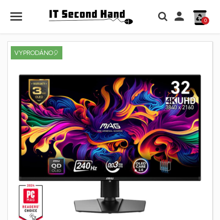

0
VYPRODÁNO🎈