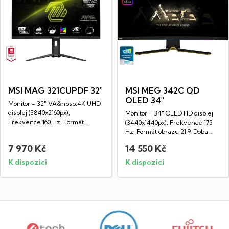
MSI MAG 321CUPDF 32"
MSI MEG 342C QD
OLED 34"
Monitor - 32" VA&nbsp;4K UHD
displej (3840x2160px),
Monitor - 34" OLED HD displej
Frekvence 160 Hz, Formát
(3440x1440px), Frekvence 175
obrazu 16:9, Doba...
Hz, Formát obrazu 21:9, Doba
odezvy...
7 970 Kč
14 550 Kč
K dispozici
K dispozici