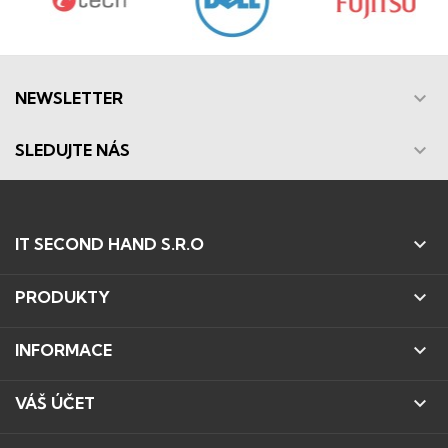

NEWSLETTER

SLEDUJTE NÁS

IT SECOND HAND S.R.O

PRODUKTY

INFORMACE

VÁŠ ÚČET