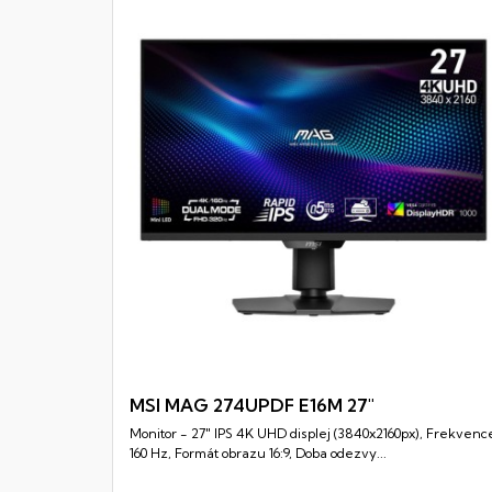
MSI MAG 274UPDF E16M 27"
Monitor - 27" IPS 4K UHD displej (3840x2160px), Frekvenc
Rychlý náhled
160 Hz, Formát obrazu 16:9, Doba odezvy...