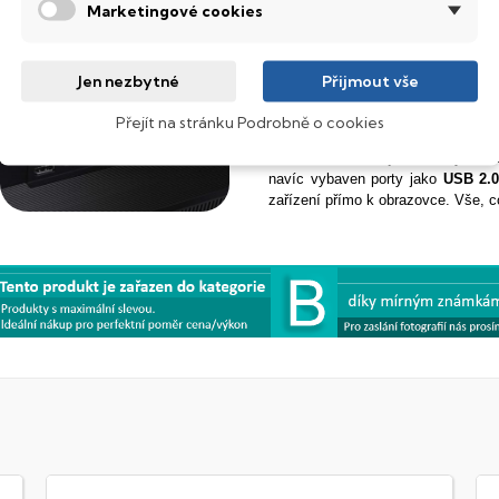
Marketingové cookies
jak
skutečně
vypadá
, v
reálném
č
Jen nezbytné
Přijmout vše
Široká konektivita pro sna
Přejít na stránku Podrobně o cookies
Díky rozhraním
HDMI, DisplayPor
nebo konzoli a užiješ si ostrý obr
navíc vybaven porty jako
USB 2.
zařízení přímo k obrazovce. Vše, c