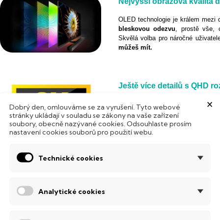
Nejvyšší obrazová kvalita 
OLED technologie je králem mezi d
bleskovou odezvu
, prostě vše, 
Skvělá volba pro náročné uživatel
můžeš mít.
Ještě více detailů s QHD ro
×
S rozlišením
2560 × 1440 px (QH
Dobrý den, omlouváme se za vyrušení. Tyto webové
bohatší barevné přechody. Obraz pů
stránky ukládají v souladu se zákony na vaše zařízení
na ploše je práce s více okny m
soubory, obecně nazývané cookies. Odsouhlaste prosím
nastavení cookies souborů pro použití webu.
potrpí na kvalitu zobrazení.
Technické cookies
Odezva
0,03 ms
mění vše
Čím nižší číslo, tím
rychlejší
rea
Analytické cookies
odezvy. Odezva
0,03 ms
znamená,
zpoždění
nebo rozmazání. Výsl
bez šmouh i při rychlé akci. Ideál