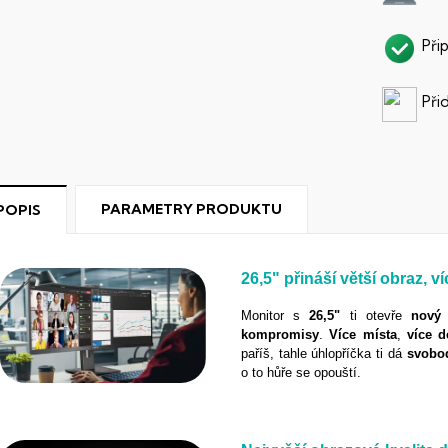
Při
Při
PARAMETRY PRODUKTU
POPIS
26,5"
p
řináší větší obraz, v
Monitor s
26,5"
ti otevře
nový
kompromisy
.
Více
místa
,
více d
paříš, tahle úhlopříčka ti dá
svobo
o to hůře se opouští.