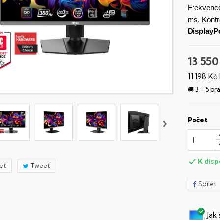
Frekvenc
ms, Kontr
DisplayP
13 550
11 198 Kč
🚚 3 - 5 p
Počet
K disp

let
Tweet
Sdílet
Jak