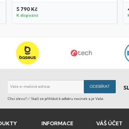
5 790 Kč
K dispozici
S
Chci slevu? ✅ Stačí se přihlásit k odběru novinek a je Vaše.
DUKTY
INFORMACE
VÁŠ ÚČET