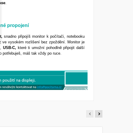
ase
.
dné propojení
t,
snadno připojíš monitor k počítači, notebooku
az ve vysokém rozlišení bez zpoždění. Monitor je
0
,
USB-C,
které ti umožní pohodlně připojit další
o potřebuješ, máš tak vždy po ruce.