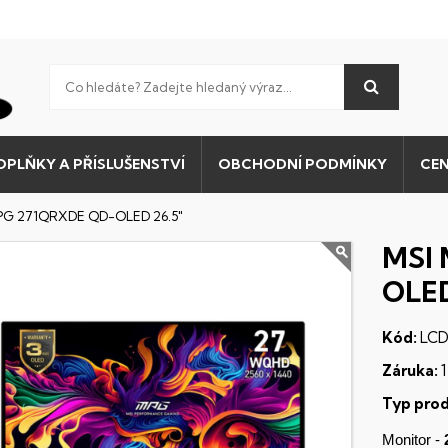
OPLŇKY A PŘÍSLUŠENSTVÍ
OBCHODNÍ PODMÍNKY
CEN
PG 271QRXDE QD-OLED 26.5"
MSI
OLED
Kód:
LCD
Záruka:
1
Typ prod
Monitor -