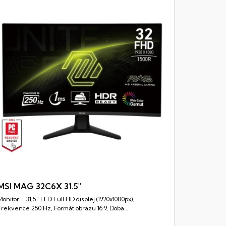
MSI MAG
Monitor - 2
Frekvence 2
MSI MAG 32C6X 31.5"
Monitor - 31,5" LED Full HD displej (1920x1080px),
Rychlý náhled
Frekvence 250 Hz, Formát obrazu 16:9, Doba...