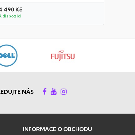
4 490 Kč
3 290 K
K dispozici
K dispozi
LEDUJTE NÁS
INFORMACE O OBCHODU