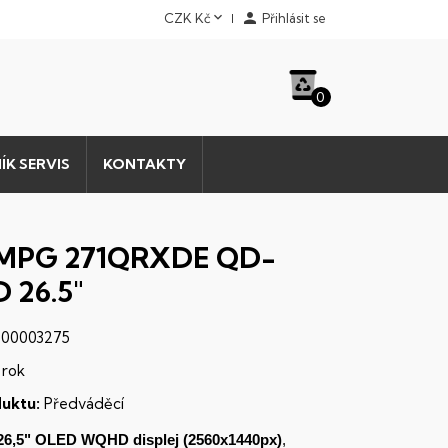


CZK Kč
Přihlásit se
0
ÍK SERVIS
KONTAKTY
 MPG 271QRXDE QD-
 26.5"
00003275
 rok
uktu:
Předváděcí
26,5"
OLED
WQHD
displej
(2560x1440px)
,