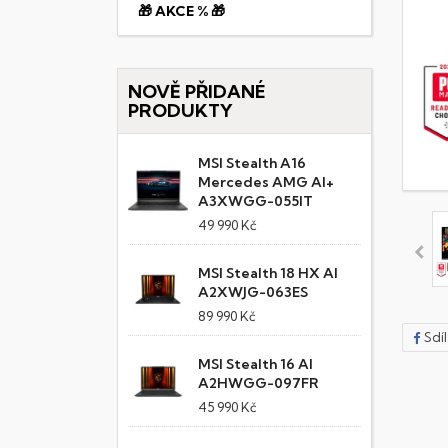
🎁 AKCE % 🎁
NOVĚ PŘIDANÉ
PRODUKTY
MSI Stealth A16
Mercedes AMG AI+
A3XWGG-055IT
49 990 Kč
MSI Stealth 18 HX AI
A2XWJG-063ES
89 990 Kč
Sdí
MSI Stealth 16 AI
A2HWGG-097FR
45 990 Kč