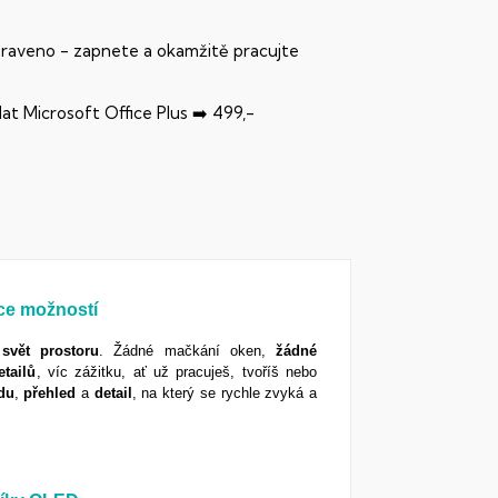
praveno - zapnete a okamžitě pracujte
dat Microsoft Office Plus ➡️ 499,-
íce možností
svět
prostoru
. Žádné mačkání oken,
žádné
etailů
, víc zážitku, ať už pracuješ, tvoříš nebo
du
,
přehled
a
detail
, na který se rychle zvyká a