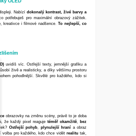
díky OLED
ispleji. Nabízí
dokonalý kontrast, živé barvy a
co potřebuješ pro maximální obrazový zážitek.
e, kreativce i filmové nadšence.
To nejlepší, co
zlišením
D)
uvidíš víc. Ostřejší texty, jemnější grafiku a
sobí živě a realisticky, a díky většímu prostoru
nohem pohodlnější. Skvělé pro každého, kdo si
kce
obrazovky na změnu scény, právě to je doba
 že každý pixel reaguje
téměř
okamžitě
,
bez
edek?
Ostřejší
pohyb
,
plynulejší
hraní
a obraz
ní volba pro každého, kdo chce vidět
realitu
tak,