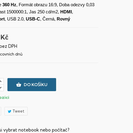
e
360 Hz
, Formát obrazu 16:9, Doba odezvy 0,03
ast 1500000:1, Jas 250 cd/m2,
HDMI
,
ort
, USB 2.0,
USB-C
, Černá,
Rovný
 Kč
 bez DPH
racovních dnů

DO KOŠÍKU
ozici
Tweet
 si vybrat notebook nebo počítač?