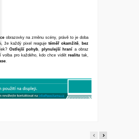
kce
obrazovky na změnu scény, právě to je doba
 že každý pixel reaguje
téměř
okamžitě
,
bez
edek?
Ostřejší
pohyb
,
plynulejší
hraní
a obraz
ní volba pro každého, kdo chce vidět
realitu
tak,
ase
.