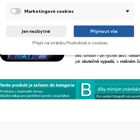
dál.
Marketingové cookies
Odezva
0,03 ms
mění vše
Jen nezbytné
Přijmout vše
Čím nižší číslo, tím
rychlejší
rea
Přejít na stránku Podrobně o cookies
odezvy. Odezva
0,03 ms
znamená,
zpoždění
nebo rozmazání. Výsl
bez šmouh i při rychlé akci. Ideál
jak
skutečně
vypadá
, v
reálném
č