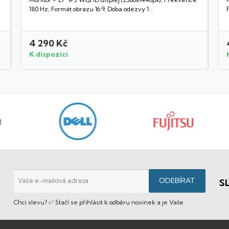
Rychlý náhled
180 Hz, Formát obrazu 16:9, Doba odezvy 1...
4 290 Kč
K dispozici
S
Chci slevu? ✅ Stačí se přihlásit k odběru novinek a je Vaše.