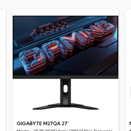
GIGABYTE M27QA 27"
Monitor - 27" IPS WQHD displej (2560x1440px), Frekvence