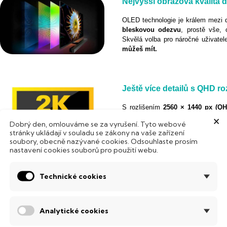
Nejvyšší obrazová kvalita 
OLED technologie je králem mezi d
bleskovou odezvu
, prostě vše, 
Skvělá volba pro náročné uživatel
můžeš mít.
Ještě více detailů s QHD ro
S rozlišením
2560 × 1440 px (QH
×
bohatší barevné přechody. Obraz pů
Dobrý den, omlouváme se za vyrušení. Tyto webové
na ploše je práce s více okny m
stránky ukládají v souladu se zákony na vaše zařízení
potrpí na kvalitu zobrazení.
soubory, obecně nazývané cookies. Odsouhlaste prosím
nastavení cookies souborů pro použití webu.
Elitní plynulost 240 Hz v 
Technické cookies
S obnovovací frekvencí
240 Hz
vs
Každý pohyb na obrazovce je blesko
Analytické cookies
pro náročné hráče, kreativce i milo
to je zážitek. V této třídě dostáváš