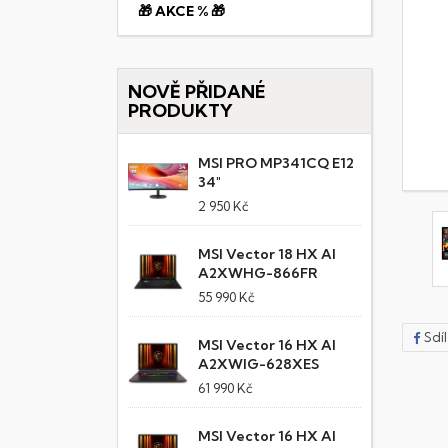
🎁 AKCE % 🎁
NOVĚ PŘIDANÉ
PRODUKTY
MSI PRO MP341CQ E12
34"
2 950 Kč
MSI Vector 18 HX AI
A2XWHG-866FR
55 990 Kč
Sdí
MSI Vector 16 HX AI
A2XWIG-628XES
61 990 Kč
MSI Vector 16 HX AI