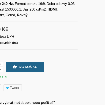
e
240 Hz
, Formát obrazu 16:9, Doba odezvy 0,03
ast 1500000:1, Jas 250 cd/m2,
HDMI
,
ort
, Černá,
Rovný
0 Kč
 bez DPH
racovních dnů

DO KOŠÍKU
ozici
Tweet
 si vybrat notebook nebo počítač?