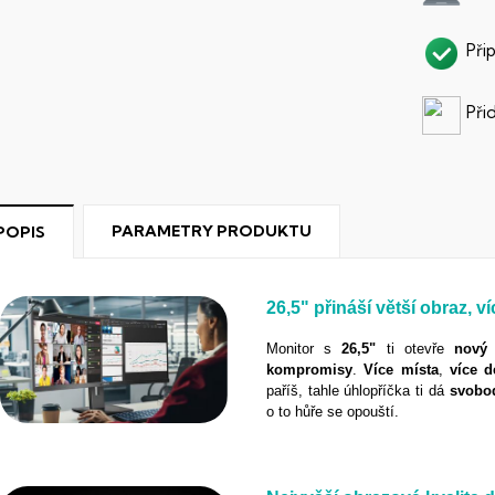
Při
Při
PARAMETRY PRODUKTU
POPIS
26,5"
p
řináší větší obraz, v
Monitor s
26,5"
ti otevře
nový
kompromisy
.
Více
místa
,
více d
paříš, tahle úhlopříčka ti dá
svobo
o to hůře se opouští.