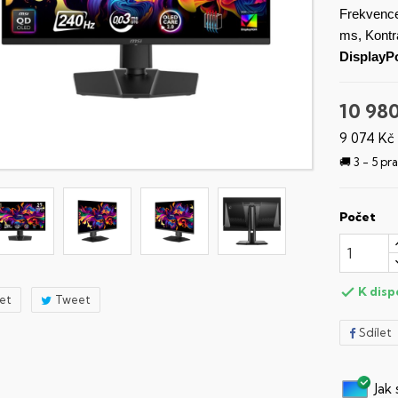
Frekvenc
ms, Kontr
DisplayP
10 98
9 074 Kč
🚚 3 - 5 p
Počet
K disp

let
Tweet
Sdílet
Jak