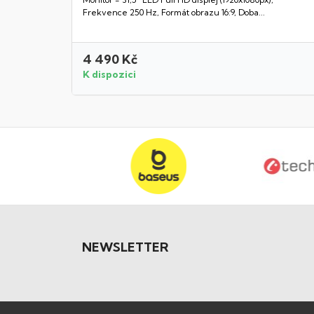
Rychlý náhled
Frekvence 250 Hz, Formát obrazu 16:9, Doba...
4 490 Kč
K dispozici
NEWSLETTER