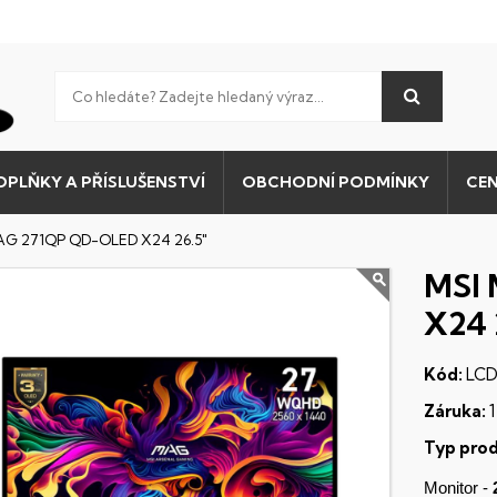
OPLŇKY A PŘÍSLUŠENSTVÍ
OBCHODNÍ PODMÍNKY
CEN
AG 271QP QD-OLED X24 26.5"
MSI
X24 
Kód:
LCD
Záruka:
1
Typ prod
Monitor -