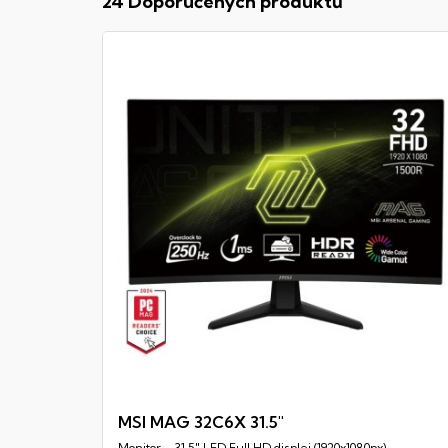
24 Doporučených produktů
MSI MAG 32C6X 31.5"
Monitor - 31,5" LED Full HD displej (1920x1080px),