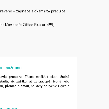
praveno - zapnete a okamžitě pracujte
dat Microsoft Office Plus ➡️ 499,-
íce možností
svět
prostoru
. Žádné mačkání oken,
žádné
etailů
, víc zážitku, ať už pracuješ, tvoříš nebo
du
,
přehled
a
detail
, na který se rychle zvyká a