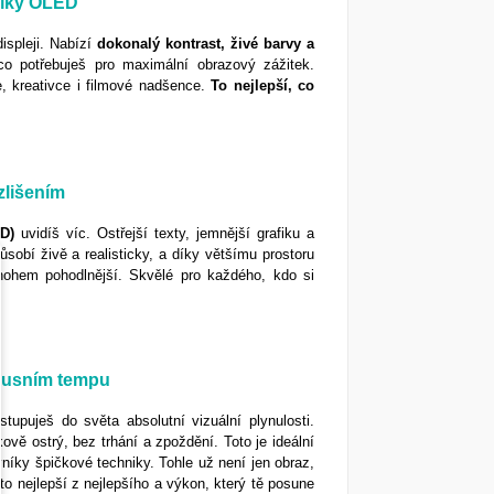
díky OLED
ispleji. Nabízí
dokonalý kontrast, živé barvy a
co potřebuješ pro maximální obrazový zážitek.
e, kreativce i filmové nadšence.
To nejlepší, co
zlišením
D)
uvidíš víc. Ostřejší texty, jemnější grafiku a
sobí živě a realisticky, a díky většímu prostoru
nohem pohodlnější. Skvělé pro každého, kdo si
luxusním tempu
tupuješ do světa absolutní vizuální plynulosti.
vě ostrý, bez trhání a zpoždění. Toto je ideální
vníky špičkové techniky. Tohle už není jen obraz,
 to nejlepší z nejlepšího a výkon, který tě posune