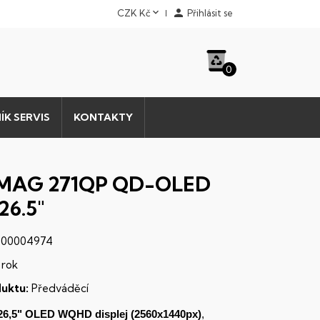


CZK Kč
Přihlásit se
0
ÍK SERVIS
KONTAKTY
 MAG 271QP QD-OLED
26.5"
00004974
 rok
uktu:
Předváděcí
26,5"
OLED
WQHD
displej
(2560x1440px)
,