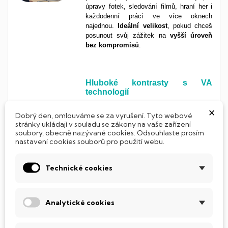
úpravy fotek, sledování filmů, hraní her i
každodenní práci ve více oknech
najednou.
Ideální velikost
, pokud chceš
posunout svůj zážitek na
vyšší
úroveň
bez
kompromisů
.
Hluboké kontrasty s VA
technologií
×
VA panel přináší
nádherný
obraz
Dobrý den, omlouváme se za vyrušení. Tyto webové
díky
výrazným barvám a perfektní čeré
,
stránky ukládají v souladu se zákony na vaše zařízení
kterou oceníš hlavně při sledování filmů,
soubory, obecně nazývané cookies. Odsouhlaste prosím
práci ve tmě nebo při dlouhých večerech
nastavení cookies souborů pro použití webu.
při hrání her. Ideální pro uživatele, kteří so
potrpí na
krásný
obraz
, ale nechtějí utratit
Technické cookies
celé jmění.
Analytické cookies
Ostrý obraz ve Full HD rozlišení
Rozlišení
1920 × 1080 px
(Full HD)
je