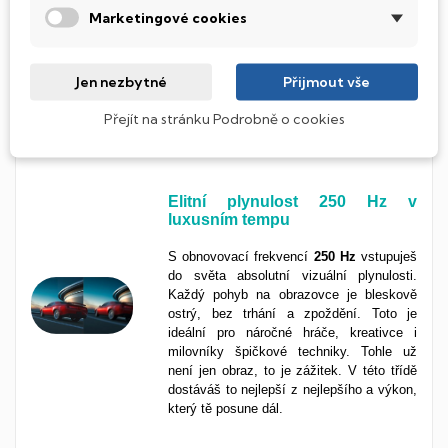
ideální pro každodenní použití, ať už
Marketingové cookies
pracuješ s dokumenty, sleduješ filmy nebo
brouzdáš po internetu. Obraz je jemný a
plynulý, barvy vyvážené a přirozené. Díky
Jen nezbytné
Přijmout vše
široké podpoře aplikací a her je Full HD
stále skvělou volbou pro každého, kdo
Přejít na stránku Podrobně o cookies
chce kvalitní obraz bez kompromisů.
Elitní plynulost 250 Hz v
luxusním tempu
S obnovovací frekvencí
250 Hz
vstupuješ
do světa absolutní vizuální plynulosti.
Každý pohyb na obrazovce je bleskově
ostrý, bez trhání a zpoždění. Toto je
ideální pro náročné hráče, kreativce i
milovníky špičkové techniky. Tohle už
není jen obraz, to je zážitek. V této třídě
dostáváš to nejlepší z nejlepšího a výkon,
který tě posune dál.