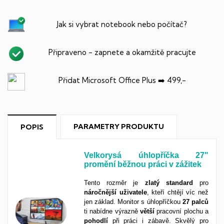
Jak si vybrat notebook nebo počítač?
Připraveno - zapnete a okamžitě pracujte
Přidat Microsoft Office Plus ➡️ 499,-
PARAMETRY PRODUKTU
POPIS
Velkorysá úhlopříčka 27"
promění běžnou práci v zážitek
Tento rozměr je
zlatý
standard
pro
náročnější
uživatele
, kteří chtějí víc než
jen základ. Monitor s úhlopříčkou
27 palců
ti nabídne výrazně
větší
pracovní plochu a
pohodlí
při práci i zábavě. Skvělý pro