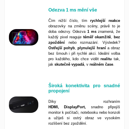
Odezva
1 ms
mění vše
Čím nižší číslo, tím
rychlejší
reakce
obrazovky na změnu scény, právě to je
doba odezvy. Odezva
1 ms
znamená, že
každý pixel reaguje
téměř
okamžitě
,
bez
zpoždění
nebo rozmazání. Výsledek?
Ostřejší
pohyb
,
plynulejší
hraní
a obraz
bez šmouh i při rychlé akci. Ideální volba
pro každého, kdo chce vidět
realitu
tak,
jak
skutečně
vypadá
, v
reálném
čase
.
Široká konektivita pro snadné
propojení
Díky rozhraním
HDMI, DisplayPort,
snadno připojíš
monitor k počítači, notebooku nebo konzoli
a užiješ si ostrý obraz ve vysokém
rozlišení bez zpoždění.