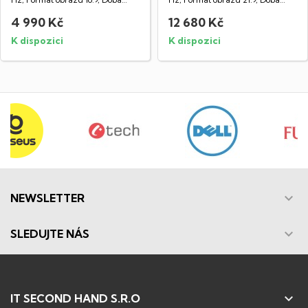
odezvy...
odezvy...
4 990 Kč
12 680 Kč
K dispozici
K dispozici

NEWSLETTER

SLEDUJTE NÁS

IT SECOND HAND S.R.O