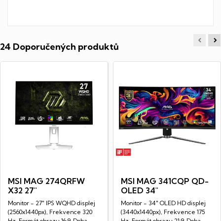
24 Doporučených produktů
MSI MAG 274QRFW
MSI MAG 341CQP QD-
X32 27"
OLED 34"
Monitor - 27" IPS WQHD displej
Monitor - 34" OLED HD displej
(2560x1440px), Frekvence 320
(3440x1440px), Frekvence 175
Hz, Formát obrazu 16:9, Doba
Hz, Formát obrazu 21:9, Doba