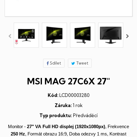
Sdílet
Tweet
MSI MAG 27C6X 27"
Kód:
LCD00003280
Záruka:
1 rok
Typ produktu:
Předváděcí
Monitor -
27" VA
Full HD
displej
(1920x1080px)
, Frekvence
250 Hz
, Formát obrazu 16:9, Doba odezvy 1 ms, Kontrast