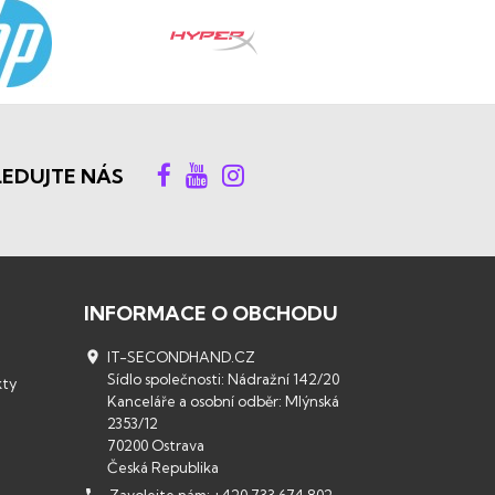
LEDUJTE NÁS
INFORMACE O OBCHODU

IT-SECONDHAND.CZ
Sídlo společnosti: Nádražní 142/20
kty
Kanceláře a osobní odběr: Mlýnská
2353/12
70200 Ostrava
Česká Republika