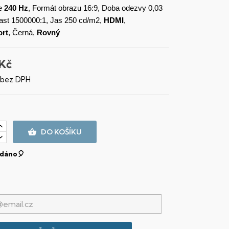
e
240 Hz
, Formát obrazu 16:9, Doba odezvy 0,03
ast 1500000:1, Jas 250 cd/m2,
HDMI
,
ort
, Černá,
Rovný
 Kč
 bez DPH

DO KOŠÍKU
dáno🎈