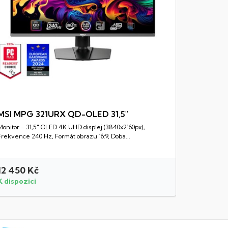
MSI MPG 321URX QD-OLED 31,5"
Monitor - 31,5" OLED 4K UHD displej (3840x2160px),
Rychlý náhled
Frekvence 240 Hz, Formát obrazu 16:9, Doba...
12 450 Kč
2 990 K
K dispozici
K dispozi