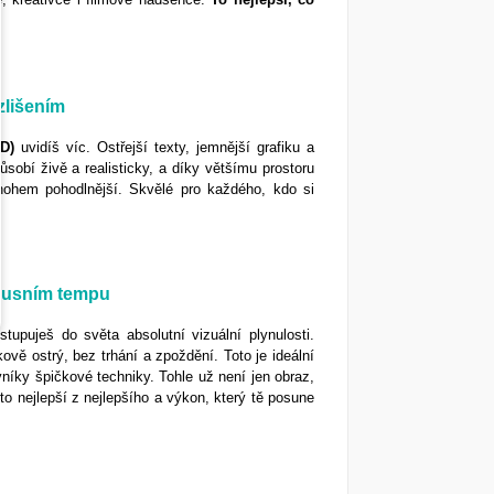
zlišením
D)
uvidíš víc. Ostřejší texty, jemnější grafiku a
sobí živě a realisticky, a díky většímu prostoru
nohem pohodlnější. Skvělé pro každého, kdo si
luxusním tempu
tupuješ do světa absolutní vizuální plynulosti.
vě ostrý, bez trhání a zpoždění. Toto je ideální
vníky špičkové techniky. Tohle už není jen obraz,
 to nejlepší z nejlepšího a výkon, který tě posune