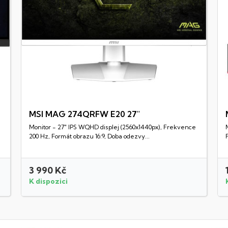
MSI MAG 274QRFW E20 27"
Monitor - 27" IPS WQHD displej (2560x1440px), Frekvence
Rychlý náhled
200 Hz, Formát obrazu 16:9, Doba odezvy...
3 990 Kč
K dispozici