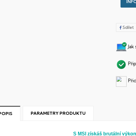
INFO
Sdílet
Jak
Při
Při
PARAMETRY PRODUKTU
POPIS
S MSI získáš brutální výko