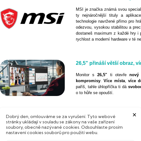
MSI je značka známá svou specializ
ty nejnáročnější tituly a aplikac
technologie navržené přímo pro hrá
odezvou, vysokou stabilitou a prec
dostaneš maximum z každé hry i pr
rychlost a moderní hardware v té ne
26,5"
p
řináší větší obraz, v
Monitor s
26,5"
ti otevře
nový
kompromisy
.
Více
místa
,
více d
paříš, tahle úhlopříčka ti dá
svobo
o to hůře se opouští.
×
Dobrý den, omlouváme se za vyrušení. Tyto webové
Nejvyšší obrazová kvalita 
stránky ukládají v souladu se zákony na vaše zařízení
soubory, obecně nazývané cookies. Odsouhlaste prosím
OLED technologie je králem mezi d
nastavení cookies souborů pro použití webu.
bleskovou odezvu
, prostě vše, 
Skvělá volba pro náročné uživatel