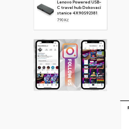
Lenovo Powered USB-
C travel hub Dokovací
stanice 4X90S92381
790 Kč