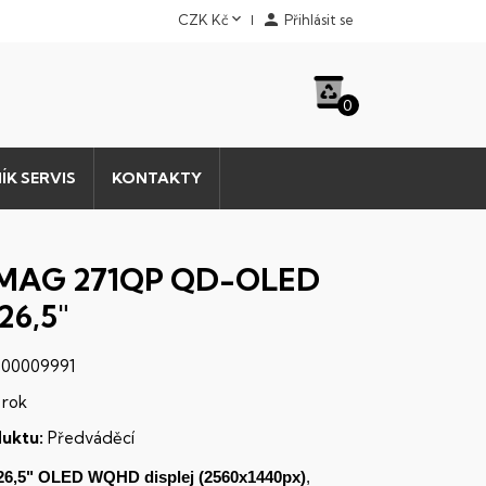


CZK Kč
Přihlásit se
0
ÍK SERVIS
KONTAKTY
 MAG 271QP QD-OLED
26,5"
00009991
 rok
uktu:
Předváděcí
26,5"
OLED
WQHD
displej
(2560x1440px)
,