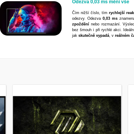
Odezva
0,03 ms
mění vše
Čím nižší číslo, tím
rychlejší
rea
odezvy. Odezva
0,03 ms
znamená,
zpoždění
nebo rozmazání. Výsl
bez šmouh i při rychlé akci. Ideál
jak
skutečně
vypadá
, v
reálném
č