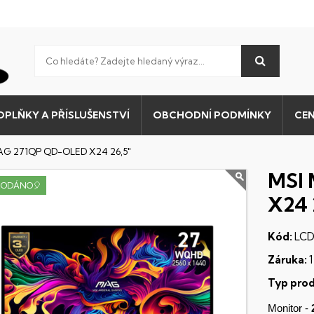
OPLŇKY A PŘÍSLUŠENSTVÍ
OBCHODNÍ PODMÍNKY
CEN
AG 271QP QD-OLED X24 26,5"
MSI
RODÁNO🎈
X24 
Kód:
LCD
Záruka:
1
Typ prod
Monitor -