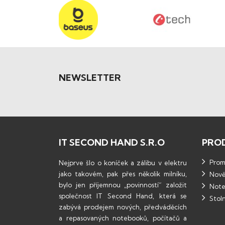
NEWSLETTER
IT SECOND HAND S.R.O
PRO
Promo
Nejprve šlo o koníček a zálibu v elektru
jako takovém, pak přes několik milníku,
Nově
bylo jen příjemnou „povinností“ založit
Note
společnost IT Second Hand, která se
Stoln
zabývá prodejem nových, předváděcích
a repasovaných notebooků, počítačů a