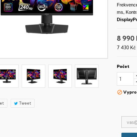
Frekvenc
ms, Kontr
DisplayP
8 990
7 430 Kč
Počet
Vypro

let
Tweet