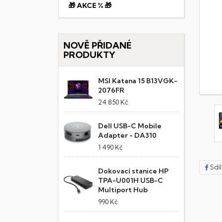
🎁 AKCE % 🎁
NOVĚ PŘIDANÉ
PRODUKTY
MSI Katana 15 B13VGK-
2076FR
24 850 Kč
Dell USB-C Mobile
Adapter - DA310
1 490 Kč
Sdí
Dokovací stanice HP
TPA-U001H USB-C
Multiport Hub
990 Kč