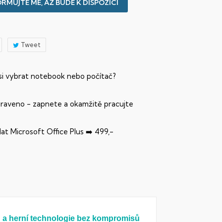
RMUJTE MĚ, AŽ BUDE K DISPOZICI
Tweet
 si vybrat notebook nebo počítač?
praveno - zapnete a okamžitě pracujte
dat Microsoft Office Plus ➡️ 499,-
n a herní technologie bez kompromisů