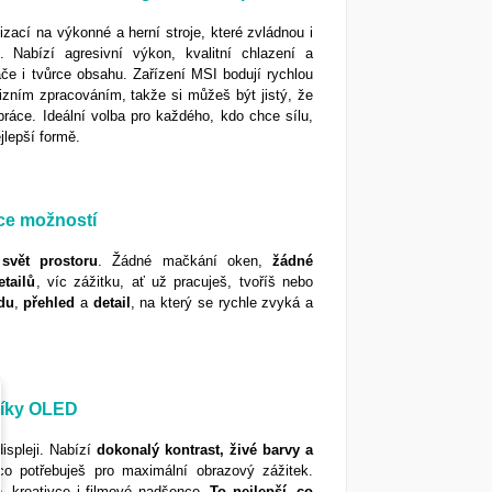
ací na výkonné a herní stroje, které zvládnou i
e. Nabízí agresivní výkon, kvalitní chlazení a
če i tvůrce obsahu. Zařízení MSI bodují rychlou
izním zpracováním, takže si můžeš být jistý, že
áce. Ideální volba pro každého, kdo chce sílu,
jlepší formě.
íce možností
svět
prostoru
. Žádné mačkání oken,
žádné
etailů
, víc zážitku, ať už pracuješ, tvoříš nebo
du
,
přehled
a
detail
, na který se rychle zvyká a
díky OLED
ispleji. Nabízí
dokonalý kontrast, živé barvy a
co potřebuješ pro maximální obrazový zážitek.
e, kreativce i filmové nadšence.
To nejlepší, co