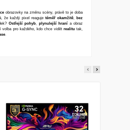
kce
obrazovky na změnu scény, právě to je doba
 že každý pixel reaguje
téměř
okamžitě
,
bez
edek?
Ostřejší
pohyb
,
plynulejší
hraní
a obraz
ní volba pro každého, kdo chce vidět
realitu
tak,
ase
.
MSI PRO
Monitor - 2
DisplayPort