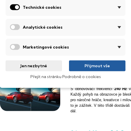
můžeš mít.
Technické cookies
Analytické cookies
Ještě více detailů s QHD ro
S rozlišením
2560 × 1440 px (QH
bohatší barevné přechody. Obraz pů
Marketingové cookies
na ploše je práce s více okny m
potrpí na kvalitu zobrazení.
Jen nezbytné
Přijmout vše
Přejít na stránku Podrobně o cookies
Elitní plynulost 240 Hz v 
S obnovovací frekvencí
240 Hz
vs
Každý pohyb na obrazovce je blesko
pro náročné hráče, kreativce i milo
to je zážitek. V této třídě dostáváš
dál.