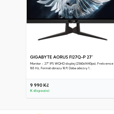
GIGABYTE AORUS FI27Q-P 27"
Monitor - 27" IPS WQHD displej (2560x1440px), Frekvence
Rychlý náhled
165 Hz, Formát obrazu 16:9, Doba odezvy 1...
9 990 Kč
K dispozici