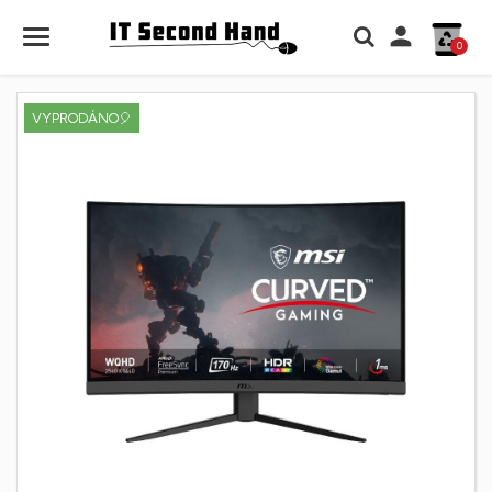

0
VYPRODÁNO🎈