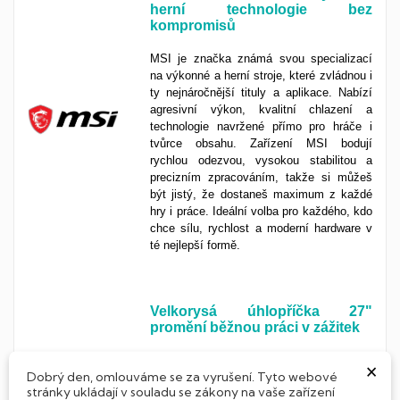
herní technologie bez
kompromisů
MSI je značka známá svou specializací
na výkonné a herní stroje, které zvládnou i
ty nejnáročnější tituly a aplikace. Nabízí
agresivní výkon, kvalitní chlazení a
technologie navržené přímo pro hráče i
tvůrce obsahu. Zařízení MSI bodují
rychlou odezvou, vysokou stabilitou a
precizním zpracováním, takže si můžeš
být jistý, že dostaneš maximum z každé
hry i práce. Ideální volba pro každého, kdo
chce sílu, rychlost a moderní hardware v
té nejlepší formě.
Velkorysá úhlopříčka 27"
promění běžnou práci v zážitek
Tento rozměr je
zlatý
standard
pro
×
Dobrý den, omlouváme se za vyrušení. Tyto webové
náročnější
uživatele
, kteří chtějí víc než
stránky ukládají v souladu se zákony na vaše zařízení
jen základ. Monitor s úhlopříčkou
27 palců