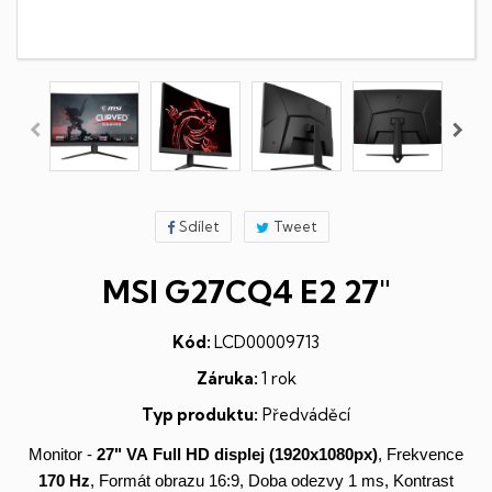
Sdílet
Tweet
MSI G27CQ4 E2 27"
Kód:
LCD00009713
Záruka:
1 rok
Typ produktu:
Předváděcí
Monitor -
27" VA
Full HD
displej
(1920x1080px)
, Frekvence
170 Hz
, Formát obrazu 16:9, Doba odezvy 1 ms, Kontrast