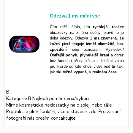
Odezva
1 ms
mění vše
Čím nižší číslo, tím
rychlejší
reakce
obrazovky na změnu scény, právě to je
doba odezvy. Odezva
1 ms
znamená, že
každý pixel reaguje
téměř
okamžitě
,
bez
zpoždění
nebo rozmazání. Výsledek?
Ostřejší
pohyb
,
plynulejší
hraní
a obraz
bez šmouh i při rychlé akci. Ideální volba
pro každého, kdo chce vidět
realitu
tak,
jak
skutečně
vypadá
, v
reálném
čase
.
B
Kategorie B
Nejlepší poměr cena/výkon
Mírné kosmetické nedostatky na displeji nebo těle
Produkt je plně funkční,
více o stavech zde.
Pro zaslání
fotografií nás prosím kontaktujte.