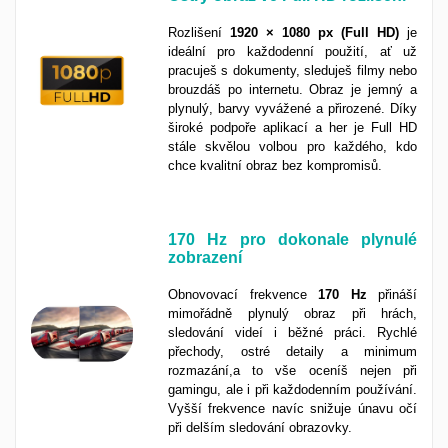
Rozlišení
1920 × 1080 px
(Full HD)
je
ideální pro každodenní použití, ať už
pracuješ s dokumenty, sleduješ filmy nebo
brouzdáš po internetu. Obraz je jemný a
plynulý, barvy vyvážené a přirozené. Díky
široké podpoře aplikací a her je Full HD
stále skvělou volbou pro každého, kdo
chce kvalitní obraz bez kompromisů.
170 Hz pro dokonale plynulé
zobrazení
Obnovovací frekvence
170 Hz
přináší
mimořádně plynulý obraz při hrách,
sledování videí i běžné práci. Rychlé
přechody, ostré detaily a minimum
rozmazání,a to vše oceníš nejen při
gamingu, ale i při každodenním používání.
Vyšší frekvence navíc snižuje únavu očí
při delším sledování obrazovky.