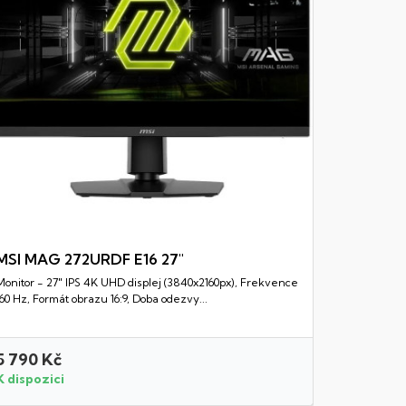
MSI MAG 272URDF E16 27"
Monitor - 27" IPS 4K UHD displej (3840x2160px), Frekvence
Rychlý náhled
160 Hz, Formát obrazu 16:9, Doba odezvy...
5 790 Kč
7 970 K
K dispozici
K dispozi