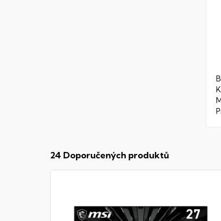
B
K
M
P
24 Doporučených produktů