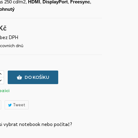
as 250 cd/m2,
HDMI
,
DisplayPort
,
Freesync
,
ohnutý
Kč
 bez DPH
racovních dnů

DO KOŠÍKU
ozici
Tweet
 si vybrat notebook nebo počítač?