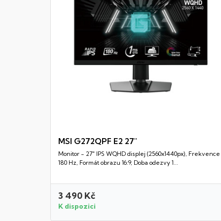
MSI G272QPF E2 27"
Monitor - 27" IPS WQHD displej (2560x1440px), Frekvence
Rychlý náhled
180 Hz, Formát obrazu 16:9, Doba odezvy 1...
3 490 Kč
K dispozici