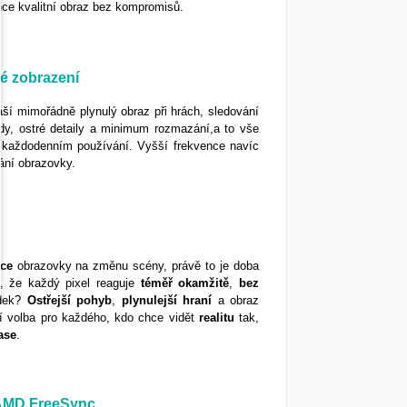
hce kvalitní obraz bez kompromisů.
é zobrazení
áší mimořádně plynulý obraz při hrách, sledování
ody, ostré detaily a minimum rozmazání,a to vše
ři každodenním používání. Vyšší frekvence navíc
vání obrazovky.
kce
obrazovky na změnu scény, právě to je doba
 že každý pixel reaguje
téměř
okamžitě
,
bez
edek?
Ostřejší
pohyb
,
plynulejší
hraní
a obraz
ní volba pro každého, kdo chce vidět
realitu
tak,
ase
.
s AMD FreeSync