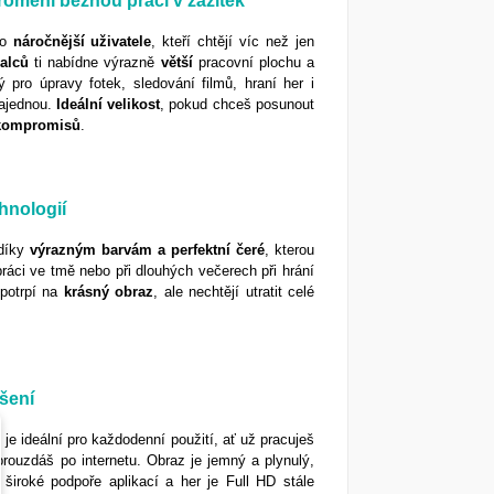
romění běžnou práci v zážitek
ro
náročnější
uživatele
, kteří chtějí víc než jen
alců
ti nabídne výrazně
větší
pracovní plochu a
 pro úpravy fotek, sledování filmů, hraní her i
najednou.
Ideální velikost
, pokud chceš posunout
kompromisů
.
hnologií
díky
výrazným barvám a perfektní čeré
, kterou
práci ve tmě nebo při dlouhých večerech při hrání
o potrpí na
krásný
obraz
, ale nechtějí utratit celé
išení
)
je ideální pro každodenní použití, ať už pracuješ
rouzdáš po internetu. Obraz je jemný a plynulý,
široké podpoře aplikací a her je Full HD stále