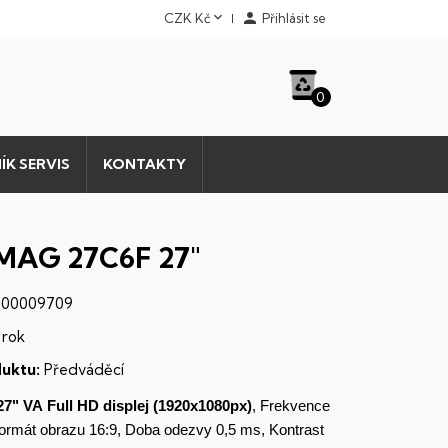


CZK Kč
Přihlásit se
0
ÍK SERVIS
KONTAKTY
MAG 27C6F 27"
00009709
 rok
uktu:
Předváděcí
27" VA
Full HD
displej
(1920x1080px)
, Frekvence
Formát obrazu 16:9, Doba odezvy 0,5 ms, Kontrast