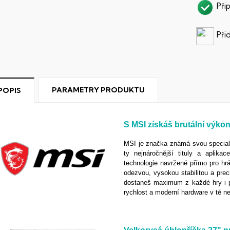
Při
Při
PARAMETRY PRODUKTU
POPIS
S MSI získáš brutální výko
MSI je značka známá svou specializ
ty nejnáročnější tituly a aplikac
technologie navržené přímo pro hrá
odezvou, vysokou stabilitou a prec
dostaneš maximum z každé hry i pr
rychlost a moderní hardware v té ne