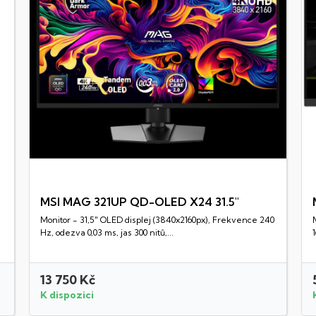
MSI MAG 321UP QD-OLED X24 31.5"
Monitor - 31,5" OLED displej (3840x2160px), Frekvence 240
Rychlý náhled
Hz, odezva 0,03 ms, jas 300 nitů,...
13 750 Kč
K dispozici