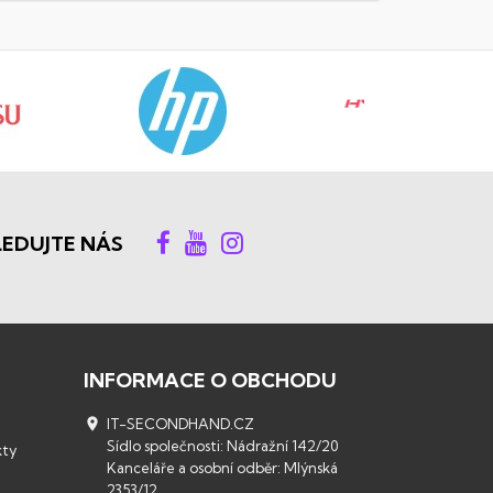
LEDUJTE NÁS
INFORMACE O OBCHODU

IT-SECONDHAND.CZ
Sídlo společnosti: Nádražní 142/20
kty
Kanceláře a osobní odběr: Mlýnská
2353/12