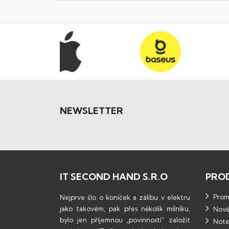
NEWSLETTER
IT SECOND HAND S.R.O
PRO
Promo
Nejprve šlo o koníček a zálibu v elektru
jako takovém, pak přes několik milníku,
Nově
bylo jen příjemnou „povinností“ založit
Note