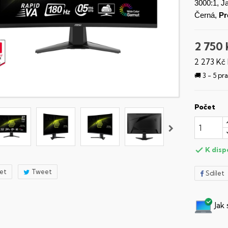
3000:1, J
Černá,
Pr
2 750 
2 273 Kč
🚚 3 - 5 p
Počet
K disp

let
Tweet
Sdílet
Jak