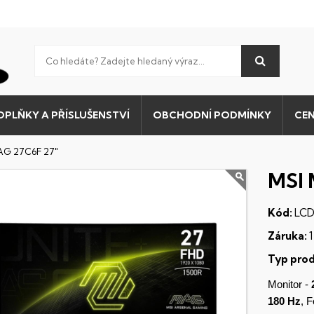
OPLŇKY A PŘÍSLUŠENSTVÍ
OBCHODNÍ PODMÍNKY
CEN
AG 27C6F 27"
MSI 
Kód:
LCD
Záruka:
1
Typ prod
Monitor -
180 Hz
, 