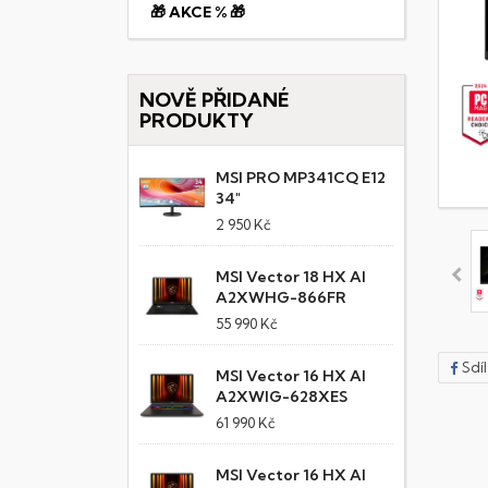
🎁 AKCE % 🎁
NOVĚ PŘIDANÉ
PRODUKTY
MSI PRO MP341CQ E12
34"
2 950 Kč
MSI Vector 18 HX AI
A2XWHG-866FR
55 990 Kč
Sdí
MSI Vector 16 HX AI
A2XWIG-628XES
61 990 Kč
MSI Vector 16 HX AI