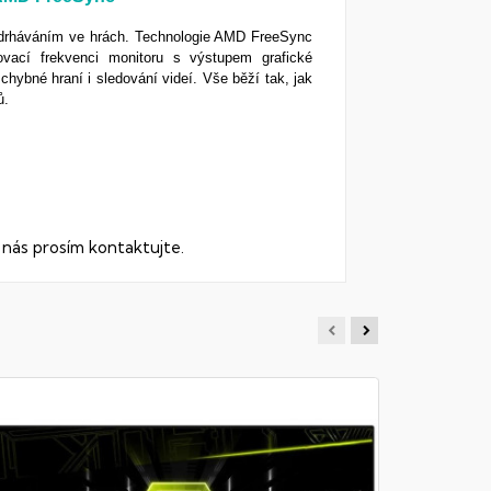
adrháváním ve hrách. Technologie AMD FreeSync
ovací frekvenci monitoru s výstupem grafické
zchybné hraní i sledování videí. Vše běží tak, jak
ů.
í nás prosím kontaktujte.
MSI MAG
Monitor - 3
Frekvence 1