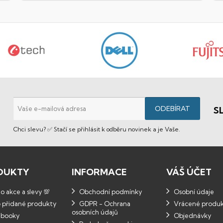
S
Chci slevu? ✅ Stačí se přihlásit k odběru novinek a je Vaše.
DUKTY
INFORMACE
VÁŠ ÚČET
 akce a slevy 💯
Obchodní podmínky
Osobní údaje
 přidané produkty
GDPR - Ochrana
Vrácené produ
osobních údajů
booky
Objednávky