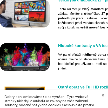
Velkorysá úhlopříčka 27" p
Tento rozměr je
zlatý
standard
p
základ. Monitor s úhlopříčkou
27 p
pohodlí
při práci i zábavě. Skvělý
každodenní práci ve více oknech 
svůj zážitek na
vyšší
úroveň
bez
Hluboké kontrasty s VA tec
VA panel přináší
nádherný
obraz
oceníš hlavně při sledování filmů, 
her. Ideální pro uživatele, kteří s
jmění.
Ostrý obraz ve Full HD rozl
×
Rozlišení
1920 × 1080 px
(Full HD
Dobrý den, omlouváme se za vyrušení. Tyto webové
stránky ukládají v souladu se zákony na vaše zařízení
s dokumenty, sleduješ filmy nebo b
soubory, obecně nazývané cookies. Odsouhlaste prosím
barvy vyvážené a přirozené. Díky 