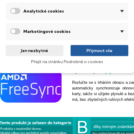
Analytické cookies
Široká konektivita pro sna
Marketingové cookies
Díky rozhraním
HDMI, DisplayPor
nebo konzoli a užiješ si ostrý obr
navíc vybaven porty jako
USB 3.
zařízení přímo k obrazovce. Vše, c
Jen nezbytné
Přijmout vše
Přejít na stránku Podrobně o cookies
Vychutnejte si plynulost 
Rozlučte se s trháním obrazu a z
automaticky synchronizuje obnov
karty, takže si užijete plynulé a be
má, bez zbytečných rušivých efekt