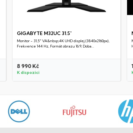
GIGABYTE M32UC 31.5"
Monitor - 31,5" VA&nbsp;4K UHD displej (3840x2160px),
Rychlý náhled
Frekvence 144 Hz, Formát obrazu 16:9, Doba...
8 990 Kč
K dispozici