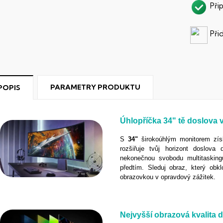
Při
Při
PARAMETRY PRODUKTU
POPIS
Úhlopříčka
34"
tě doslova 
S
34"
širokoúhlým monitorem zís
rozšiřuje tvůj horizont doslova
nekonečnou svobodu multitasking
předtím. Sleduj obraz, který ob
obrazovkou v opravdový zážitek.
Nejvyšší obrazová kvalita 