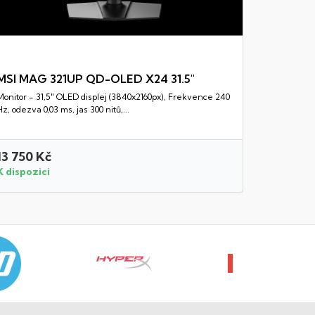
MSI MAG 321UP QD-OLED X24 31.5"
Monitor - 31,5" OLED displej (3840x2160px), Frekvence 240
Rychlý náhled
Hz, odezva 0,03 ms, jas 300 nitů,...
13 750 Kč
6 440 
K dispozici
K dispozi