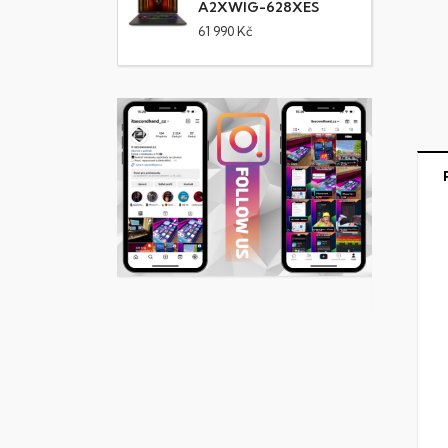
A2XWIG-628XES
61 990 Kč