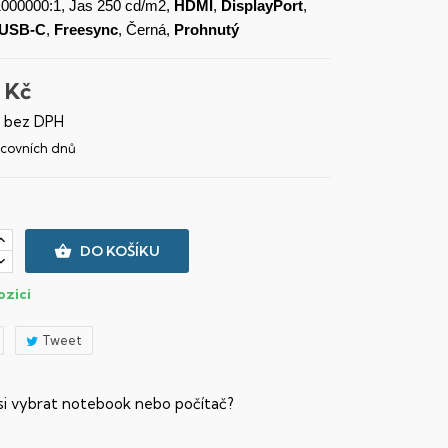
1000000:1, Jas 250 cd/m2,
HDMI
,
DisplayPort
,
USB-C
,
Freesync
, Černá,
Prohnutý
 Kč
č bez DPH
racovních dnů

DO KOŠÍKU
ozici
Tweet
 si vybrat notebook nebo počítač?