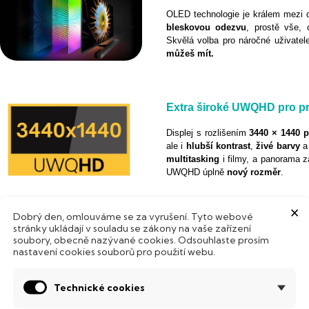
OLED technologie je králem mezi d
bleskovou odezvu
, prostě vše, 
Skvělá volba pro náročné uživatel
můžeš mít.
Extra široké UWQHD pro pr
Displej s rozlišením
3440 × 1440 
ale i
hlubší
kontrast
,
živé
barvy
multitasking
i filmy, a panorama z
UWQHD úplně
nový
rozměr
.
×
Dobrý den, omlouváme se za vyrušení. Tyto webové
Odezva
0,03 ms
mění vše
stránky ukládají v souladu se zákony na vaše zařízení
soubory, obecně nazývané cookies. Odsouhlaste prosím
Čím nižší číslo, tím
rychlejší
rea
nastavení cookies souborů pro použití webu.
odezvy. Odezva
0,03 ms
znamená,
zpoždění
nebo rozmazání. Výsl
Technické cookies
bez šmouh i při rychlé akci. Ideál
jak
skutečně
vypadá
, v
reálném
č