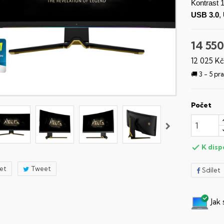
Kontrast 
USB 3.0
,
14 550
12 025 K
🚚 3 - 5 p
Počet
K disp

let
Tweet
Sdílet
Jak