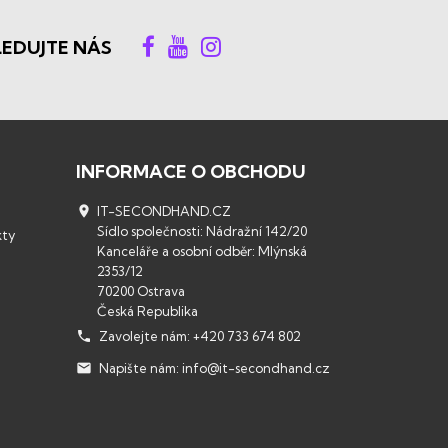
LEDUJTE NÁS
INFORMACE O OBCHODU

IT-SECONDHAND.CZ
Sídlo společnosti: Nádražní 142/20
kty
Kanceláře a osobní odběr: Mlýnská
2353/12
70200 Ostrava
Česká Republika

Zavolejte nám:
+420 733 674 802

Napište nám:
info@it-secondhand.cz