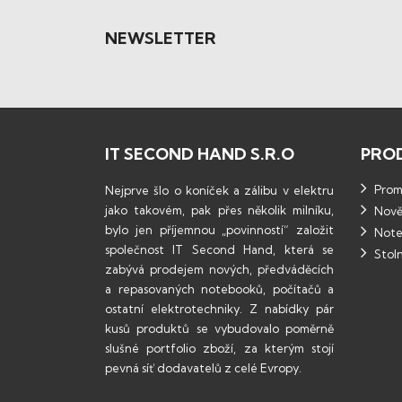
NEWSLETTER
IT SECOND HAND S.R.O
PRO
Promo
Nejprve šlo o koníček a zálibu v elektru
jako takovém, pak přes několik milníku,
Nově
bylo jen příjemnou „povinností“ založit
Note
společnost IT Second Hand, která se
Stoln
zabývá prodejem nových, předváděcích
a repasovaných notebooků, počítačů a
ostatní elektrotechniky. Z nabídky pár
kusů produktů se vybudovalo poměrně
slušné portfolio zboží, za kterým stojí
pevná síť dodavatelů z celé Evropy.