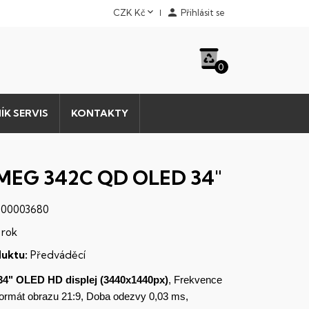


CZK Kč
Přihlásit se
0
ÍK SERVIS
KONTAKTY
MEG 342C QD OLED 34"
00003680
 rok
uktu:
Předváděcí
34"
OLED
HD
displej
(3440x1440px)
, Frekvence
Formát obrazu 21:9, Doba odezvy 0,03 ms,