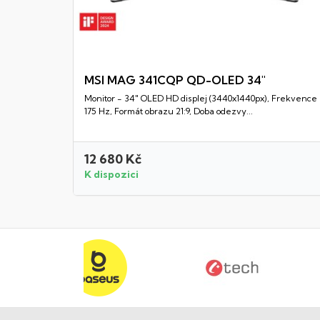
MSI MAG 341CQP QD-OLED 34"
Monitor - 34" OLED HD displej (3440x1440px), Frekvence
Rychlý náhled
175 Hz, Formát obrazu 21:9, Doba odezvy...
12 680 Kč
K dispozici