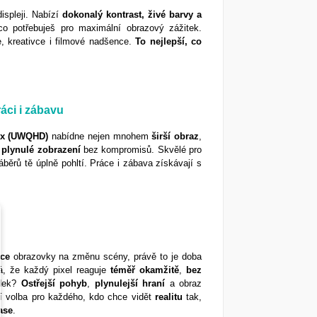
ispleji. Nabízí
dokonalý kontrast, živé barvy a
co potřebuješ pro maximální obrazový zážitek.
e, kreativce i filmové nadšence.
To nejlepší, co
áci i zábavu
px (UWQHD)
nabídne nejen mnohem
širší
obraz
,
a
plynulé
zobrazení
bez kompromisů. Skvělé pro
áběrů tě úplně pohltí. Práce i zábava získávají s
kce
obrazovky na změnu scény, právě to je doba
 že každý pixel reaguje
téměř
okamžitě
,
bez
edek?
Ostřejší
pohyb
,
plynulejší
hraní
a obraz
ní volba pro každého, kdo chce vidět
realitu
tak,
ase
.