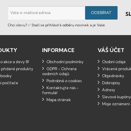
S
Chci slevu? ✅ Stačí se přihlásit k odběru novinek a je Vaše.
DUKTY
INFORMACE
VÁŠ ÚČET
 akce a slevy 💯
Obchodní podmínky
Osobní údaje
 přidané produkty
GDPR - Ochrana
Vrácené produ
osobních údajů
booky
Objednávky
Podrobně o cookies
í počítače
Dobropisy
Kontaktujte nás -
Adresy
formulář
Slevové kupóny
Mapa stránek
Moje oznámení