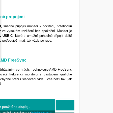
dné propojení
t,
snadno připojíš monitor k počítači, notebooku
az ve vysokém rozlišení bez zpoždění. Monitor je
0, USB-C,
které ti umožní pohodlně připojit další
o potřebuješ, máš tak vždy po ruce.
s AMD FreeSync
adrháváním ve hrách. Technologie AMD FreeSync
ovací frekvenci monitoru s výstupem grafické
zchybné hraní i sledování videí. Vše běží tak, jak
ů.