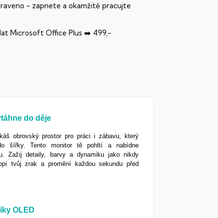
praveno - zapnete a okamžitě pracujte
dat Microsoft Office Plus ➡️ 499,-
vtáhne do děje
káš obrovský prostor pro práci i zábavu, který
 do šířky. Tento monitor tě pohltí a nabídne
u. Zažij detaily, barvy a dynamiku jako nikdy
klopí tvůj zrak a promění každou sekundu před
díky OLED