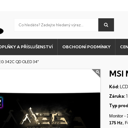
OPLŇKY A PŘÍSLUŠENSTVÍ
OBCHODNÍ PODMÍNKY
CEN
EG 342C QD OLED 34"
MSI 
Kód:
LCD
Záruka:
1
Typ prod
Monitor -
175 Hz
, 