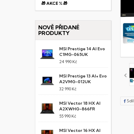
🎁 AKCE % 🎁
NOVĚ PŘIDANÉ
PRODUKTY
MSI Prestige 14 AI Evo
C1MG-065UK
24 990 Kč
MSI Prestige 13 AI+ Evo
A2VMG-012UK
32 990 Kč
Sdí
MSI Vector 18 HX AI
A2XWHG-866FR
55 990 Kč
MSI Vector 16 HX AI