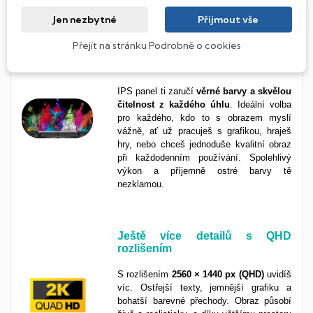
bez
kompromisů
.
Jen nezbytné
Přijmout vše
Přejít na stránku Podrobně o cookies
Živé barvy a široké úhly s IPS
panelem
IPS panel ti zaručí
věrné barvy a skvělou
čitelnost z každého úhlu
. Ideální volba
pro každého, kdo to s obrazem myslí
vážně, ať už pracuješ s grafikou, hraješ
hry, nebo chceš jednoduše kvalitní obraz
při každodenním používání. Spolehlivý
výkon a příjemně ostré barvy tě
nezklamou.
Ještě více detailů s QHD
rozlišením
S rozlišením
2560 × 1440 px (QHD)
uvidíš
víc. Ostřejší texty, jemnější grafiku a
bohatší barevné přechody. Obraz působí