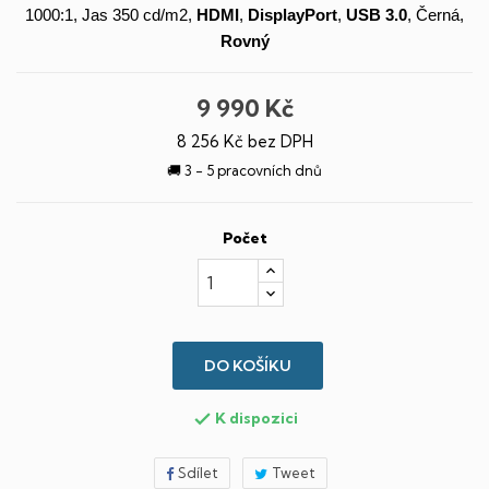
1000:1, Jas 350 cd/m2,
HDMI
,
DisplayPort
,
USB 3.0
, Černá,
Rovný
9 990 Kč
8 256 Kč bez DPH
🚚 3 - 5 pracovních dnů
Počet
DO KOŠÍKU
K dispozici

Sdílet
Tweet