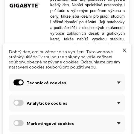
každý den. Nabízí spolehlivé notebooky i
počítače s výborným poměrem výkonu a
ceny, takže jsou ideální pro práci, studium
i běžné domácí používání. Její notebooky
a počítače těží z dlouholetých zkušeností
výrobce základních desek a grafických
karet, takže nabízí vysokou stabilitu,
přesnost a výkon, na který je spoleh.
×
Dobrý den, omlouváme se za vyrušení. Tyto webové
stránky ukládají v souladu se zákony na vaše zařízení
soubory, obecně nazývané cookies. Odsouhlaste prosím
nastavení cookies souborů pro použití webu.
Velkorysá úhlopříčka 27"
promění běžnou práci v zážitek
Technické cookies
Tento rozměr je
zlatý
standard
pro
náročnější
uživatele
, kteří chtějí víc než
jen základ. Monitor s úhlopříčkou
27 palců
ti nabídne výrazně
větší
pracovní plochu a
Analytické cookies
pohodlí
při práci i zábavě. Skvělý pro
úpravy fotek, sledování filmů, hraní her i
každodenní práci ve více oknech
Marketingové cookies
najednou.
Ideální velikost
, pokud chceš
posunout svůj zážitek na
vyšší
úroveň