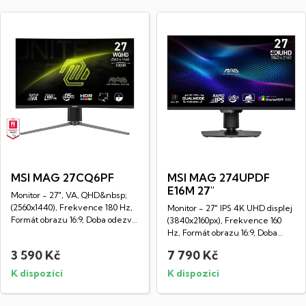
MSI MAG 27CQ6PF
MSI MAG 274UPDF
E16M 27"
Monitor - 27", VA, QHD&nbsp;
(2560x1440), Frekvence 180 Hz,
Monitor - 27" IPS 4K UHD displej
Formát obrazu 16:9, Doba odezvy
(3840x2160px), Frekvence 160
0,5...
Hz, Formát obrazu 16:9, Doba
odezvy...
3 590 Kč
7 790 Kč
K dispozici
K dispozici