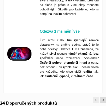
živě a realisticky, a díky většímu prostoru
na ploše je práce s více okny mnohem
pohodlnější. Skvělé pro každého, kdo si
potrpí na kvalitu zobrazení.
Odezva
1 ms
mění vše
Čím nižší číslo, tím
rychlejší
reakce
obrazovky na změnu scény, právě to je
doba odezvy. Odezva
1 ms
znamená, že
každý pixel reaguje
téměř
okamžitě
,
bez
zpoždění
nebo rozmazání. Výsledek?
Ostřejší
pohyb
,
plynulejší
hraní
a obraz
bez šmouh i při rychlé akci. Ideální volba
pro každého, kdo chce vidět
realitu
tak,
jak
skutečně
vypadá
, v
reálném
čase
.
24 Doporučených produktů