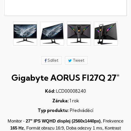
Sdílet
Tweet
Gigabyte AORUS FI27Q 27"
Kód:
LCD00008240
Záruka:
1 rok
Typ produktu:
Předváděcí
Monitor -
27"
IPS
WQHD
displej
(2560x1440px)
, Frekvence
165 Hz
, Formát obrazu 16:9, Doba odezvy 1 ms, Kontrast