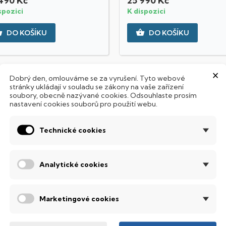
490 Kč
25 990 Kč
spozici
K dispozici


DO KOŠÍKU
DO KOŠÍKU
×
Dobrý den, omlouváme se za vyrušení. Tyto webové
stránky ukládají v souladu se zákony na vaše zařízení
soubory, obecně nazývané cookies. Odsouhlaste prosím
nastavení cookies souborů pro použití webu.
Technické cookies
Analytické cookies
Marketingové cookies
abyte AORUS FI27Q-X
Gigabyte AORUS FI27Q
27"