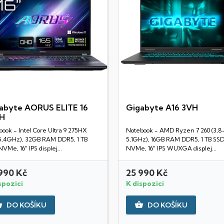
abyte AORUS ELITE 16
Gigabyte A16 3VH
H
Rychlý náhled
Rychlý náhled
ook - Intel Core Ultra 9 275HX
Notebook - AMD Ryzen 7 260 (3,8
-5,4GHz), 32GB RAM DDR5, 1 TB
5,1GHz), 16GB RAM DDR5, 1 TB SS
VMe, 16" IPS displej...
NVMe, 16" IPS WUXGA displej...
990 Kč
25 990 Kč
spozici
K dispozici


DO KOŠÍKU
DO KOŠÍKU