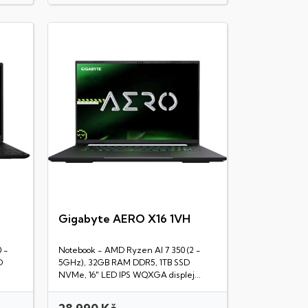
Gigabyte AERO X16 1VH
Rychlý náhled
 -
Notebook - AMD Ryzen AI 7 350 (2 -
D
5GHz), 32GB RAM DDR5, 1TB SSD
NVMe, 16" LED IPS WQXGA displej...