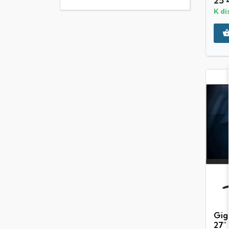
25 
K di
Gig
27"