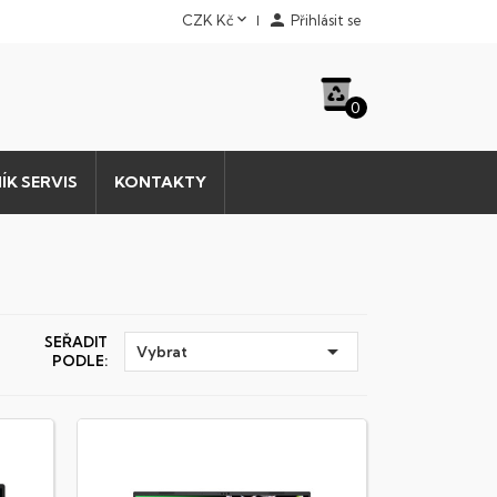


CZK Kč
Přihlásit se
0
ÍK SERVIS
KONTAKTY
SEŘADIT

Vybrat
PODLE: