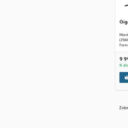
Gig
Monit
(2560
Formá
9 9
K di
Zobr