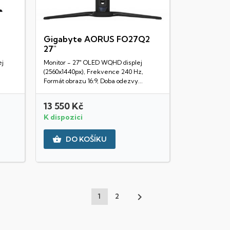
Gigabyte AORUS FO27Q2
27"
Rychlý náhled
ej
Monitor - 27" OLED WQHD displej
(2560x1440px), Frekvence 240 Hz,
Formát obrazu 16:9, Doba odezvy...
13 550 Kč
K dispozici

DO KOŠÍKU

1
2