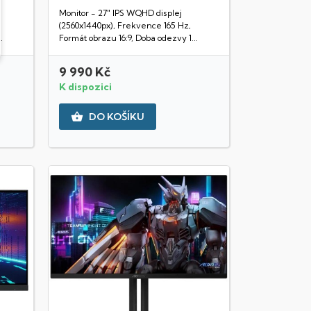
Rychlý náhled
Monitor - 27" IPS WQHD displej
(2560x1440px), Frekvence 165 Hz,
.
Formát obrazu 16:9, Doba odezvy 1...
9 990 Kč
K dispozici

DO KOŠÍKU