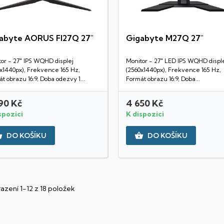
abyte AORUS FI27Q 27"
Gigabyte M27Q 27"
Rychlý náhled
Rychlý náhled
or - 27" IPS WQHD displej
Monitor - 27" LED IPS WQHD displ
x1440px), Frekvence 165 Hz,
(2560x1440px), Frekvence 165 Hz,
t obrazu 16:9, Doba odezvy 1...
Formát obrazu 16:9, Doba...
90 Kč
4 650 Kč
spozici
K dispozici


DO KOŠÍKU
DO KOŠÍKU
azení 1-12 z 18 položek