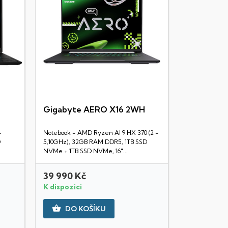
Gigabyte AERO X16 2WH
Rychlý náhled
-
Notebook - AMD Ryzen AI 9 HX 370 (2 -
D
5,10GHz), 32GB RAM DDR5, 1TB SSD
NVMe + 1TB SSD NVMe, 16"...
39 990 Kč
K dispozici

DO KOŠÍKU