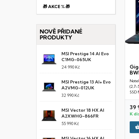
🎁 AKCE % 🎁
NOVĚ PŘIDANÉ
PRODUKTY
MSI Prestige 14 AI Evo
C1MG-065UK
Gig
24 990 Kč
BW
Noteb
MSI Prestige 13 AI+ Evo
(2,7
A2VMG-012UK
SSD N
32 990 Kč
39 
MSI Vector 18 HX AI
K di
A2XWHG-866FR
55 990 Kč
MSI Vector 16 HX AI