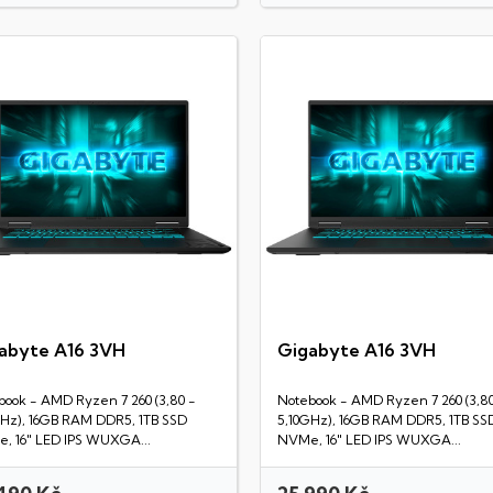
abyte A16 3VH
Gigabyte A16 3VH
Rychlý náhled
Rychlý náhled
book - AMD Ryzen 7 260 (3,80 -
Notebook - AMD Ryzen 7 260 (3,80
GHz), 16GB RAM DDR5, 1TB SSD
5,10GHz), 16GB RAM DDR5, 1TB SS
, 16" LED IPS WUXGA...
NVMe, 16" LED IPS WUXGA...