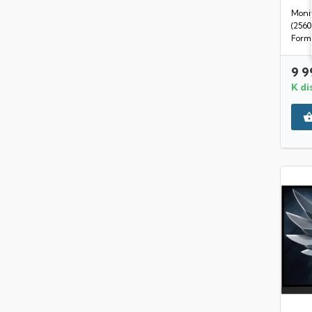
Monit
(256
Formá
9 9
K di