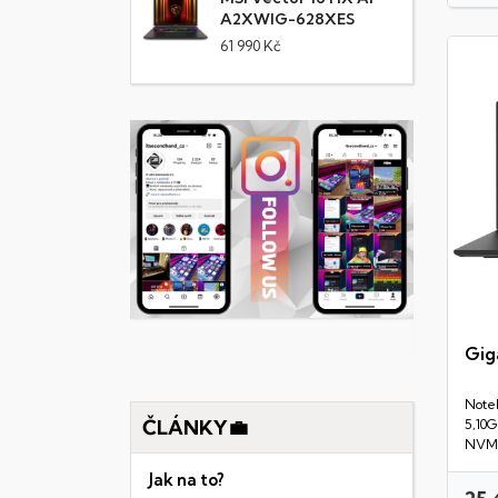
A2XWIG-628XES
61 990 Kč
Gig
Note
ČLÁNKY💼
5,10
NVMe
Jak na to?