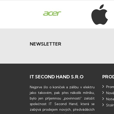
NEWSLETTER
IT SECOND HAND S.R.O
PRO
Promo
Nejprve šlo o koníček a zálibu v elektru
jako takovém, pak přes několik milníku,
Nově
bylo jen příjemnou „povinností“ založit
Note
společnost IT Second Hand, která se
Stoln
zabývá prodejem nových, předváděcích