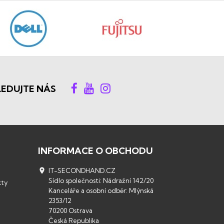
LEDUJTE NÁS
INFORMACE O OBCHODU

IT-SECONDHAND.CZ
Sídlo společnosti: Nádražní 142/20
kty
Kanceláře a osobní odběr: Mlýnská
2353/12
70200 Ostrava
Česká Republika