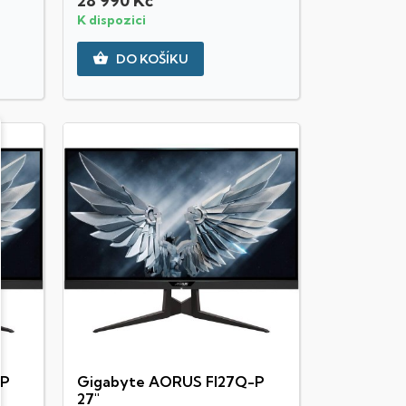
28 990 Kč
K dispozici

DO KOŠÍKU
-P
Gigabyte AORUS FI27Q-P
27"