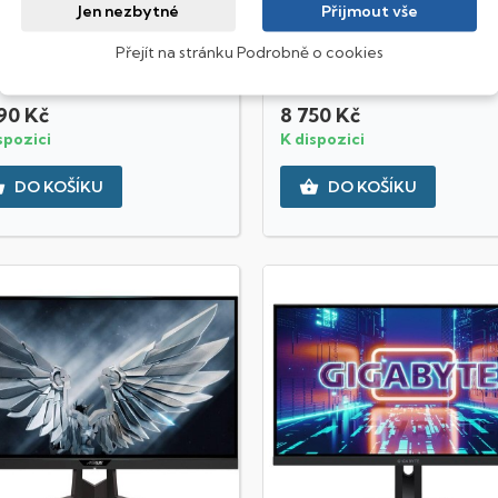
Rychlý náhled
Rychlý náhled
Jen nezbytné
Přijmout vše
or - 27" IPS WQHD displej
Monitor - 27" IPS WQHD displej
0x1440px), Frekvence 240 Hz,
(2560x1440px), Frekvence 165 Hz,
Přejít na stránku Podrobně o cookies
t obrazu 16:9, Doba odezvy 1...
Formát obrazu 16:9, Doba odezvy 1..
90 Kč
8 750 Kč
spozici
K dispozici


DO KOŠÍKU
DO KOŠÍKU