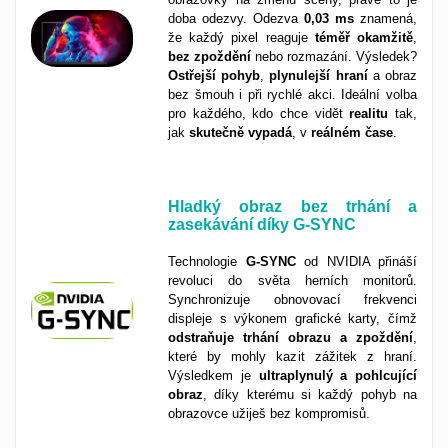
doba odezvy. Odezva
0,03 ms
znamená,
že každý pixel reaguje
téměř
okamžitě
,
bez
zpoždění
nebo rozmazání. Výsledek?
Ostřejší
pohyb
,
plynulejší
hraní
a obraz
bez šmouh i při rychlé akci. Ideální volba
pro každého, kdo chce vidět
realitu
tak,
jak
skutečně
vypadá
, v
reálném
čase
.
Hladký obraz bez trhání a
zasekávání díky G-SYNC
Technologie
G-SYNC
od NVIDIA přináší
revoluci do světa herních monitorů.
Synchronizuje obnovovací frekvenci
displeje s výkonem grafické karty, čímž
odstraňuje trhání obrazu a zpoždění
,
které by mohly kazit zážitek z hraní.
Výsledkem je
ultraplynulý a pohlcující
obraz
, díky kterému si každý pohyb na
obrazovce užiješ bez kompromisů.