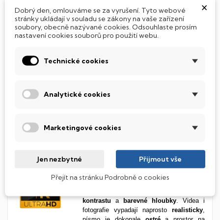
×
Dobrý den, omlouváme se za vyrušení. Tyto webové
stránky ukládají v souladu se zákony na vaše zařízení
soubory, obecně nazývané cookies. Odsouhlaste prosím
nastavení cookies souborů pro použití webu.
Nejvyšší obrazová kvalita díky
OLED
Technické cookies
OLED technologie je králem mezi displeji.
Nabízí
dokonalý kontrast, živé barvy a
bleskovou odezvu
, prostě vše, co
potřebuješ pro maximální obrazový
Analytické cookies
zážitek. Skvělá volba pro náročné
uživatele, kreativce i filmové nadšence.
To
nejlepší, co můžeš mít.
Marketingové cookies
Dokonalá ostrost ve 4K rozlišení
Jen nezbytné
Přijmout vše
3840 × 2160px 4K UHD
je rozlišení, které
Přejít na stránku Podrobně o cookies
potěší oko každého – grafik, filmař, hráč i
běžný uživatel uvidí obraz
plný
detailů
,
kontrastu
a
barevné
hloubky
. Videa i
fotografie vypadají naprosto
realisticky
,
písmo je dokonale
ostré
a prostor na