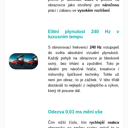
obrazovce jako stvořený pro
náročnou
práci i zábavu ve
vysokém
rozlišení
.
Elitní plynulost 240 Hz v
luxusním tempu
S obnovovací frekvencí
240 Hz
vstupuješ
do světa absolutní vizuální plynulosti.
Každý pohyb na obrazovce je bleskově
ostrý, bez trhání a zpoždění. Toto je
ideální pro náročné hráče, kreativce i
milovníky špičkové techniky. Tohle už
není jen obraz, to je zážitek. V této třídě
dostáváš to nejlepší z nejlepšího a výkon,
který tě posune dál.
Odezva
0,03 ms
mění vše
Čím nižší číslo, tím
rychlejší
reakce
obrazovky na změnu scény, právě to je