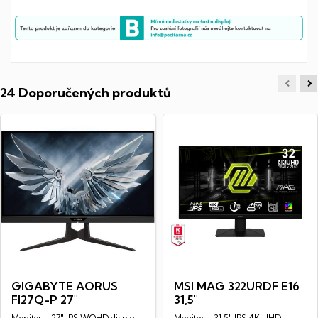
24 Doporučených produktů
GIGABYTE AORUS
MSI MAG 322URDF E16
FI27Q-P 27"
31,5"
Monitor - 27" IPS WQHD displej
Monitor - 31,5" IPS 4K UHD