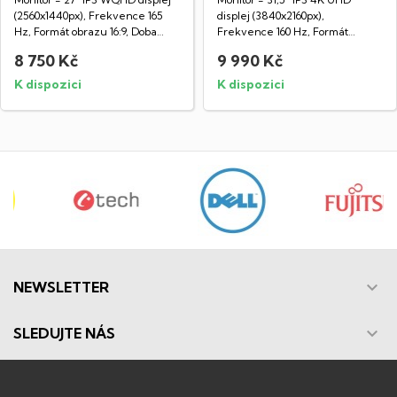
(2560x1440px), Frekvence 165
displej (3840x2160px),
Hz, Formát obrazu 16:9, Doba
Frekvence 160 Hz, Formát
odezvy 1...
obrazu 16:9, Doba...
8 750 Kč
9 990 Kč
K dispozici
K dispozici

NEWSLETTER

SLEDUJTE NÁS