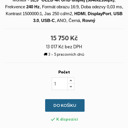
Monitor -
31,5"
OLED
4K UHD
displej
(3840x2160px)
,
Frekvence
240 Hz
, Formát obrazu 16:9, Doba odezvy 0,03 ms,
Kontrast 1500000:1, Jas 250 cd/m2,
HDMI
,
DisplayPort
,
USB
3.0
,
USB-C
, ANO, Černá,
Rovný
15 750 Kč
13 017 Kč bez DPH
🚚 3 - 5 pracovních dnů
Počet
DO KOŠÍKU
K dispozici
