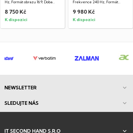
Hz, Formát obrazu 16:9, Doba
Frekvence 240 Hz, Formát
odezvy 1...
obrazu 16:9, Doba odezvy...
8 750 Kč
9 980 Kč
K dispozici
K dispozici

NEWSLETTER

SLEDUJTE NÁS

IT SECOND HAND S.R.O