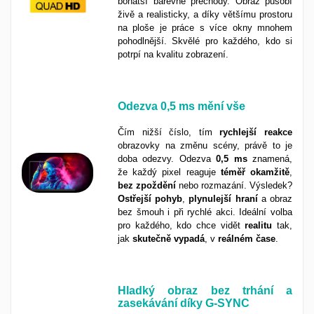
bohatší barevné přechody. Obraz působí
živě a realisticky, a díky většímu prostoru
na ploše je práce s více okny mnohem
pohodlnější. Skvělé pro každého, kdo si
potrpí na kvalitu zobrazení.
Odezva
0,5 ms
mění vše
Čím nižší číslo, tím
rychlejší
reakce
obrazovky na změnu scény, právě to je
doba odezvy. Odezva
0,5 ms
znamená,
že každý pixel reaguje
téměř
okamžitě
,
bez
zpoždění
nebo rozmazání. Výsledek?
Ostřejší
pohyb
,
plynulejší
hraní
a obraz
bez šmouh i při rychlé akci. Ideální volba
pro každého, kdo chce vidět
realitu
tak,
jak
skutečně
vypadá
, v
reálném
čase
.
Hladký obraz bez trhání a
zasekávání díky G-SYNC