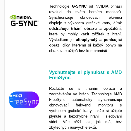
Technologie
G-SYNC
od NVIDIA přináší
revoluci do světa herních monitorů.
Synchronizuje obnovovací frekvenci
displeje s výkonem grafické karty, čímž
odstraňuje trhání obrazu a zpoždění
,
které by mohly kazit zážitek z hraní.
Výsledkem je
ultraplynulý a pohlcující
obraz
, díky kterému si každý pohyb na
obrazovce užiješ bez kompromisů.
Vychutnejte si plynulost s AMD
FreeSync
Rozlučte se s trháním obrazu a
zadrháváním ve hrách. Technologie AMD
FreeSync automaticky synchronizuje
obnovovací frekvenci monitoru s
výstupem grafické karty, takže si užijete
plynulé a bezchybné hraní i sledování
videí. Vše běží tak, jak má, bez
zbytečných rušivých efektů.