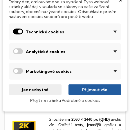
posunout svůj zážitek na
vyšší
úroveň
Dobrý den, omlouváme se za vyrušení. Tyto webové
bez
kompromisů
.
stránky ukládají v souladu se zákony na vaše zařízení
soubory, obecně nazývané cookies. Odsouhlaste prosím
nastavení cookies souborů pro použití webu.
Živé barvy a široké úhly s IPS
Technické cookies
panelem
IPS panel ti zaručí
věrné barvy a skvělou
čitelnost z každého úhlu
. Ideální volba
Analytické cookies
pro každého, kdo to s obrazem myslí
vážně, ať už pracuješ s grafikou, hraješ
hry, nebo chceš jednoduše kvalitní obraz
Marketingové cookies
při každodenním používání. Spolehlivý
výkon a příjemně ostré barvy tě
nezklamou.
Jen nezbytné
Přijmout vše
Přejít na stránku Podrobně o cookies
Ještě více detailů s QHD
rozlišením
S rozlišením
2560 × 1440 px (QHD)
uvidíš
víc. Ostřejší texty, jemnější grafiku a