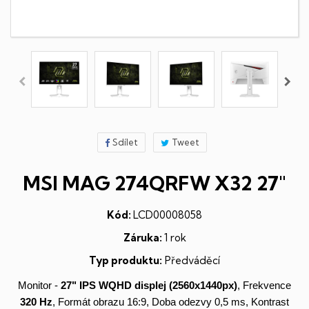
Sdílet
Tweet
MSI MAG 274QRFW X32 27"
Kód:
LCD00008058
Záruka:
1 rok
Typ produktu:
Předváděcí
Monitor -
27"
IPS
WQHD
displej
(2560x1440px)
, Frekvence
320 Hz
, Formát obrazu 16:9, Doba odezvy 0,5 ms, Kontrast