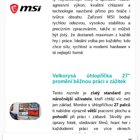
agresivní výkon, kvalitní chlazení a
technologie navržené přímo pro hráče i
tvůrce obsahu. Zařízení MSI bodují
rychlou odezvou, vysokou stabilitou a
precizním zpracováním, takže si můžeš
být jistý, že dostaneš maximum z každé
hry i práce. Ideální volba pro každého, kdo
chce sílu, rychlost a moderní hardware v
té nejlepší formě.
Velkorysá úhlopříčka 27"
promění běžnou práci v zážitek
Tento rozměr je
zlatý
standard
pro
náročnější
uživatele
, kteří chtějí víc než
jen základ. Monitor s úhlopříčkou
27 palců
ti nabídne výrazně
větší
pracovní plochu a
pohodlí
při práci i zábavě. Skvělý pro
úpravy fotek, sledování filmů, hraní her i
každodenní práci ve více oknech
najednou.
Ideální velikost
, pokud chceš
×