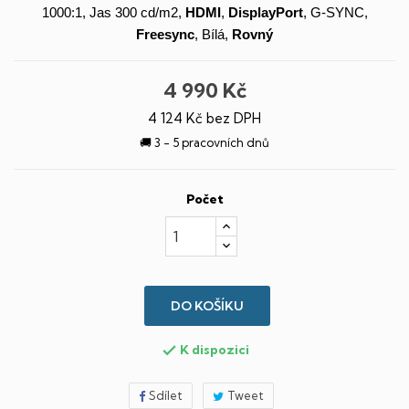
1000:1, Jas 300 cd/m2,
HDMI
,
DisplayPort
, G-SYNC,
Freesync
, Bílá,
Rovný
4 990 Kč
4 124 Kč bez DPH
🚚 3 - 5 pracovních dnů
Počet
DO KOŠÍKU
K dispozici

Sdílet
Tweet