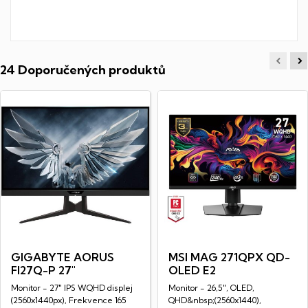
24 Doporučených produktů
GIGABYTE AORUS
MSI MAG 271QPX QD-
FI27Q-P 27"
OLED E2
Monitor - 27" IPS WQHD displej
Monitor - 26,5", OLED,
(2560x1440px), Frekvence 165
QHD&nbsp;(2560x1440),