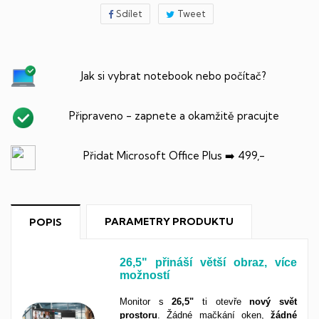
Sdílet
Tweet
Jak si vybrat notebook nebo počítač?
Připraveno - zapnete a okamžitě pracujte
Přidat Microsoft Office Plus ➡️ 499,-
PARAMETRY PRODUKTU
POPIS
26,5"
p
řináší větší obraz, více
možností
Monitor s
26,5"
ti otevře
nový
svět
prostoru
. Žádné mačkání oken,
žádné