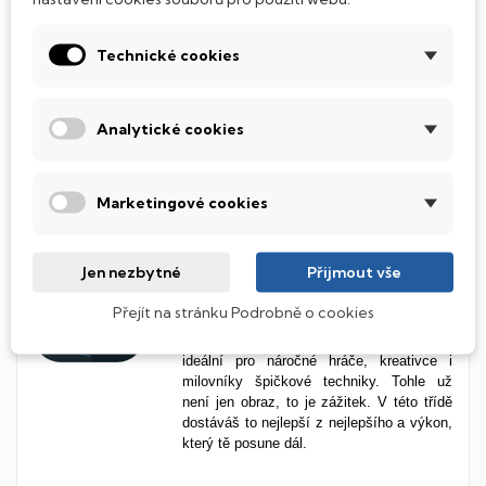
S rozlišením
2560 × 1440 px (QHD)
uvidíš
víc. Ostřejší texty, jemnější grafiku a
Technické cookies
bohatší barevné přechody. Obraz působí
živě a realisticky, a díky většímu prostoru
na ploše je práce s více okny mnohem
pohodlnější. Skvělé pro každého, kdo si
Analytické cookies
potrpí na kvalitu zobrazení.
Marketingové cookies
Elitní plynulost 240 Hz v
luxusním tempu
Jen nezbytné
Přijmout vše
S obnovovací frekvencí
240 Hz
vstupuješ
do světa absolutní vizuální plynulosti.
Přejít na stránku Podrobně o cookies
Každý pohyb na obrazovce je bleskově
ostrý, bez trhání a zpoždění. Toto je
ideální pro náročné hráče, kreativce i
milovníky špičkové techniky. Tohle už
není jen obraz, to je zážitek. V této třídě
dostáváš to nejlepší z nejlepšího a výkon,
který tě posune dál.