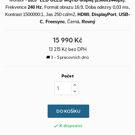
Monitor -
26,5" LED
OLED
WQHD
displej
(2560x1440px)
,
Frekvence
240 Hz
, Formát obrazu 16:9, Doba odezvy 0,03 ms,
Kontrast 1500000:1, Jas 250 cd/m2,
HDMI
,
DisplayPort
,
USB-
C
,
Freesync
, Černá,
Rovný
15 990 Kč
13 215 Kč bez DPH
🚚 3 - 5 pracovních dnů
Počet
DO KOŠÍKU
K dispozici
