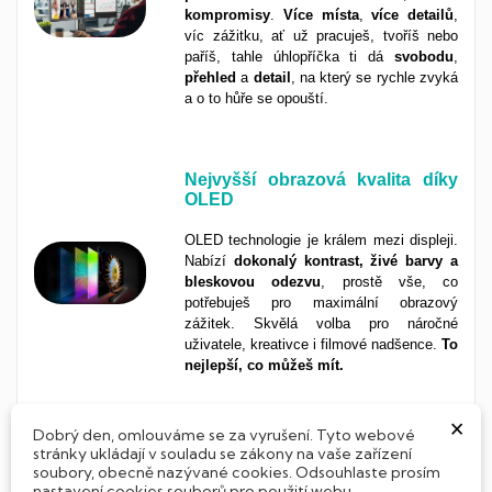
kompromisy
.
Více
místa
,
více detailů
,
víc zážitku, ať už pracuješ, tvoříš nebo
paříš, tahle úhlopříčka ti dá
svobodu
,
přehled
a
detail
, na který se rychle zvyká
a o to hůře se opouští.
Nejvyšší obrazová kvalita díky
OLED
OLED technologie je králem mezi displeji.
Nabízí
dokonalý kontrast, živé barvy a
bleskovou odezvu
, prostě vše, co
potřebuješ pro maximální obrazový
zážitek. Skvělá volba pro náročné
uživatele, kreativce i filmové nadšence.
To
nejlepší, co můžeš mít.
×
Dobrý den, omlouváme se za vyrušení. Tyto webové
Ještě více detailů s QHD
stránky ukládají v souladu se zákony na vaše zařízení
rozlišením
soubory, obecně nazývané cookies. Odsouhlaste prosím
nastavení cookies souborů pro použití webu.