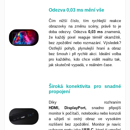
Odezva
0,03 ms
mění vše
Čím nižší číslo, tím rychlejší reakce
obrazovky na změnu scény, právě to je
doba odezvy. Odezva
0,03 ms
znamená,
že každý pixel reaguje téměř okamžitě,
bez zpoždění nebo rozmazání. Výsledek?
Ostřejší pohyb, plynulejší hraní a obraz
bez šmouh i při rychlé akci. Ideální volba
pro každého, kdo chce vidět realitu tak,
jak skutečně vypadá, v reálném čase.
Široká konektivita pro snadné
propojení
Díky rozhraním
HDMI, DisplayPort,
snadno připojíš
monitor k počítači, notebooku nebo konzoli
a užiješ si ostrý obraz ve vysokém
rozlišení bez zpoždění. Monitor je navíc
vybaven porty jako
USB-C,
které ti umožní