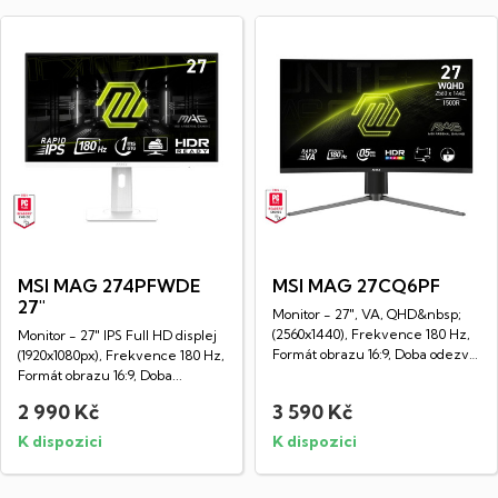
MSI MAG 274PFWDE
MSI MAG 27CQ6PF
27"
Monitor - 27", VA, QHD&nbsp;
(2560x1440), Frekvence 180 Hz,
Monitor - 27" IPS Full HD displej
Formát obrazu 16:9, Doba odezvy
(1920x1080px), Frekvence 180 Hz,
0,5...
Formát obrazu 16:9, Doba...
2 990 Kč
3 590 Kč
K dispozici
K dispozici