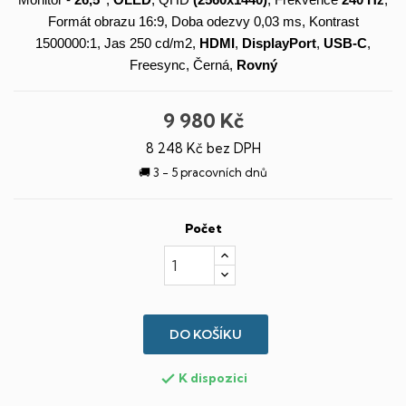
Monitor -
26,5"
,
OLED
, QHD
(2560x1440)
, Frekvence
240 Hz
,
Formát obrazu 16:9, Doba odezvy 0,03 ms, Kontrast
1500000:1, Jas 250 cd/m2,
HDMI
,
DisplayPort
,
USB-C
,
Freesync, Černá,
Rovný
9 980 Kč
8 248 Kč bez DPH
🚚 3 - 5 pracovních dnů
Počet
DO KOŠÍKU
K dispozici
