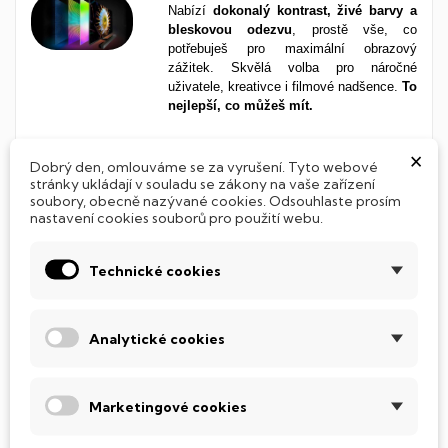
Nabízí
dokonalý kontrast, živé barvy a
bleskovou odezvu
, prostě vše, co
potřebuješ pro maximální obrazový
zážitek. Skvělá volba pro náročné
uživatele, kreativce i filmové nadšence.
To
nejlepší, co můžeš mít.
×
Dobrý den, omlouváme se za vyrušení. Tyto webové
Ještě více detailů s QHD
stránky ukládají v souladu se zákony na vaše zařízení
rozlišením
soubory, obecně nazývané cookies. Odsouhlaste prosím
nastavení cookies souborů pro použití webu.
S rozlišením
2560 × 1440 px (QHD)
uvidíš
víc. Ostřejší texty, jemnější grafiku a
Technické cookies
bohatší barevné přechody. Obraz působí
živě a realisticky, a díky většímu prostoru
na ploše je práce s více okny mnohem
pohodlnější. Skvělé pro každého, kdo si
Analytické cookies
potrpí na kvalitu zobrazení.
Marketingové cookies
Odezva
0,03 ms
mění vše