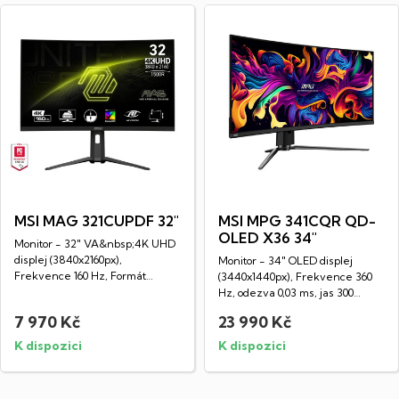
MSI MAG 321CUPDF 32"
MSI MPG 341CQR QD-
OLED X36 34"
Monitor - 32" VA&nbsp;4K UHD
displej (3840x2160px),
Monitor - 34" OLED displej
Frekvence 160 Hz, Formát
(3440x1440px), Frekvence 360
obrazu 16:9, Doba...
Hz, odezva 0,03 ms, jas 300
nitů,...
7 970 Kč
23 990 Kč
K dispozici
K dispozici