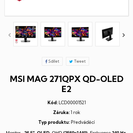
Sdílet
Tweet
MSI MAG 271QPX QD-OLED
E2
Kód:
LCD00001521
Záruka:
1 rok
Typ produktu:
Předváděcí