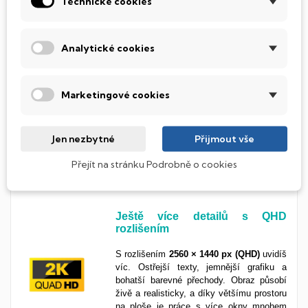
Technické cookies
Analytické cookies
Nejvyšší obrazová kvalita díky
OLED
OLED technologie je králem mezi displeji.
Marketingové cookies
Nabízí
dokonalý kontrast, živé barvy a
bleskovou odezvu
, prostě vše, co
potřebuješ pro maximální obrazový
Jen nezbytné
Přijmout vše
zážitek. Skvělá volba pro náročné
uživatele, kreativce i filmové nadšence.
To
Přejít na stránku Podrobně o cookies
nejlepší, co můžeš mít.
Ještě více detailů s QHD
rozlišením
S rozlišením
2560 × 1440 px (QHD)
uvidíš
víc. Ostřejší texty, jemnější grafiku a
bohatší barevné přechody. Obraz působí
živě a realisticky, a díky většímu prostoru
na ploše je práce s více okny mnohem