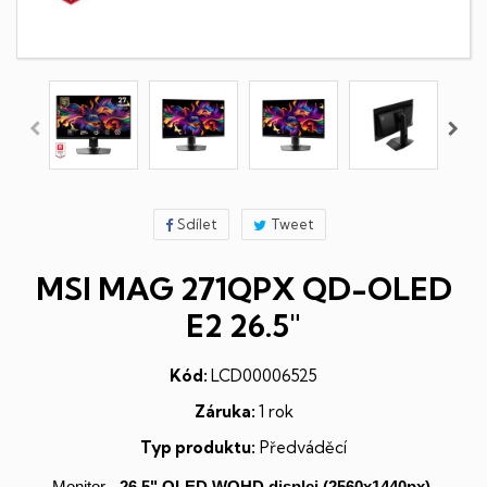
Sdílet
Tweet
MSI MAG 271QPX QD-OLED
E2 26.5"
Kód:
LCD00006525
Záruka:
1 rok
Typ produktu:
Předváděcí