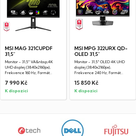
MSI MAG 321CUPDF
MSI MPG 322URX QD-
31,5"
OLED 31,5"
Monitor - 31,5" VA&nbsp;4K
Monitor - 31,5" OLED 4K UHD
UHD displej (3840x2160px),
displej (3840x2160px),
Frekvence 160 Hz, Formát
Frekvence 240 Hz, Formát
obrazu 16:9, Doba...
obrazu 16:9, Doba...
7 990 Kč
15 850 Kč
K dispozici
K dispozici