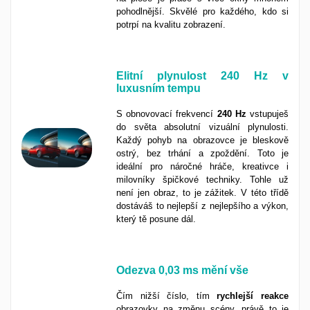
pohodlnější. Skvělé pro každého, kdo si
potrpí na kvalitu zobrazení.
Elitní plynulost 240 Hz v
luxusním tempu
S obnovovací frekvencí
240 Hz
vstupuješ
do světa absolutní vizuální plynulosti.
Každý pohyb na obrazovce je bleskově
ostrý, bez trhání a zpoždění. Toto je
ideální pro náročné hráče, kreativce i
milovníky špičkové techniky. Tohle už
není jen obraz, to je zážitek. V této třídě
dostáváš to nejlepší z nejlepšího a výkon,
který tě posune dál.
Odezva
0,03 ms
mění vše
Čím nižší číslo, tím
rychlejší
reakce
obrazovky na změnu scény, právě to je