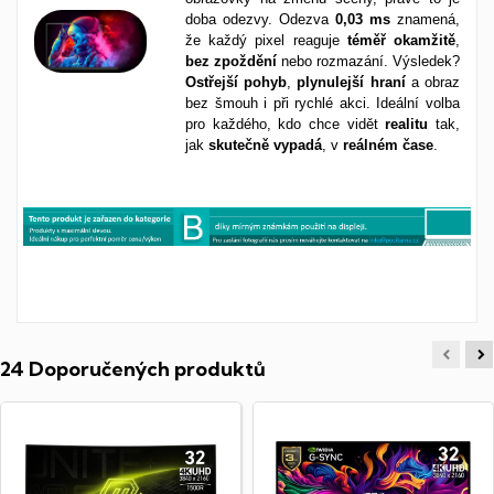
doba odezvy. Odezva
0,03 ms
znamená,
že každý pixel reaguje
téměř
okamžitě
,
bez
zpoždění
nebo rozmazání. Výsledek?
Ostřejší
pohyb
,
plynulejší
hraní
a obraz
bez šmouh i při rychlé akci. Ideální volba
pro každého, kdo chce vidět
realitu
tak,
jak
skutečně
vypadá
, v
reálném
čase
.
24 Doporučených produktů