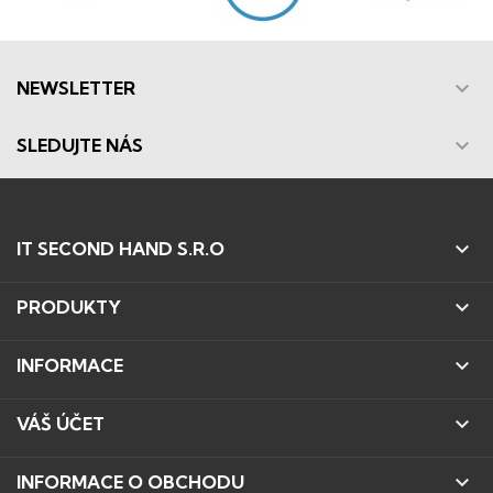

NEWSLETTER

SLEDUJTE NÁS

IT SECOND HAND S.R.O

PRODUKTY

INFORMACE

VÁŠ ÚČET

INFORMACE O OBCHODU