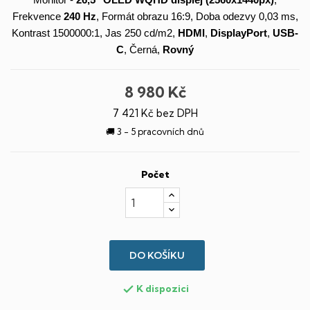
Monitor -
26,5"
OLED
WQHD
displej
(2560x1440px)
,
Frekvence
240 Hz
, Formát obrazu 16:9, Doba odezvy 0,03 ms,
Kontrast 1500000:1, Jas 250 cd/m2,
HDMI
,
DisplayPort
,
USB-
C
, Černá,
Rovný
8 980 Kč
7 421 Kč bez DPH
🚚 3 - 5 pracovních dnů
Počet
DO KOŠÍKU
K dispozici
