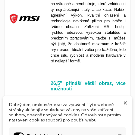
na výkonné a herní stroje, které zvládnou i
ty nejnáročnější tituly a aplikace. Nabízí
agresivní výkon, kvalitní chlazení a
technologie navržené přímo pro hráče i
tvůrce obsahu. Zařízení MSI bodují
rychlou odezvou, vysokou stabilitou a
precizním zpracováním, takže si můžeš
být jistý, že dostaneš maximum z každé
hry i práce. Ideální volba pro každého, kdo
chce sílu, rychlost a moderní hardware v
té nejlepší formě.
26,5"
p
řináší větší obraz, více
možností
×
Monitor s
26,5"
ti otevře
nový
svět
Dobrý den, omlouváme se za vyrušení. Tyto webové
prostoru
. Žádné mačkání oken,
žádné
stránky ukládají v souladu se zákony na vaše zařízení
kompromisy
.
Více
místa
,
více detailů
,
soubory, obecně nazývané cookies. Odsouhlaste prosím
víc zážitku, ať už pracuješ, tvoříš nebo
nastavení cookies souborů pro použití webu.
paříš, tahle úhlopříčka ti dá
svobodu
,
přehled
a
detail
, na který se rychle zvyká
a o to hůře se opouští.