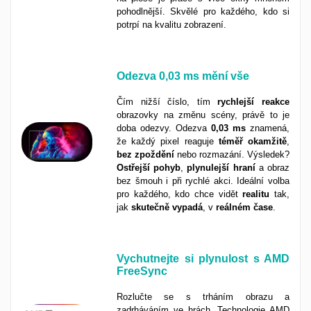
pohodlnější. Skvělé pro každého, kdo si
potrpí na kvalitu zobrazení.
Odezva
0,03 ms
mění vše
Čím nižší číslo, tím
rychlejší
reakce
obrazovky na změnu scény, právě to je
doba odezvy. Odezva
0,03 ms
znamená,
že každý pixel reaguje
téměř
okamžitě
,
bez
zpoždění
nebo rozmazání. Výsledek?
Ostřejší
pohyb
,
plynulejší
hraní
a obraz
bez šmouh i při rychlé akci. Ideální volba
pro každého, kdo chce vidět
realitu
tak,
jak
skutečně
vypadá
, v
reálném
čase
.
Vychutnejte si plynulost s AMD
FreeSync
Rozlučte se s trháním obrazu a
zadrháváním ve hrách. Technologie AMD