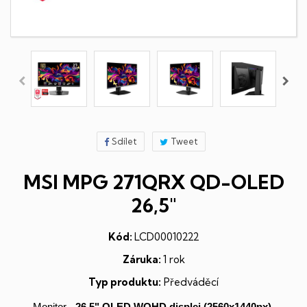
Sdílet
Tweet
MSI MPG 271QRX QD-OLED
26,5"
Kód:
LCD00010222
Záruka:
1 rok
Typ produktu:
Předváděcí