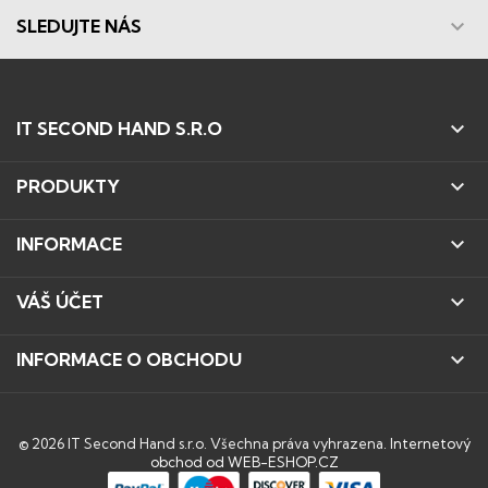

SLEDUJTE NÁS

IT SECOND HAND S.R.O

PRODUKTY

INFORMACE

VÁŠ ÚČET

INFORMACE O OBCHODU
© 2026 IT Second Hand s.r.o. Všechna práva vyhrazena.
Internetový
obchod od WEB-ESHOP.CZ