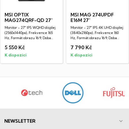
MSI OPTIX
MSI MAG 274UPDF
MAG274QRF-QD 27"
E16M 27"
Monitor - 27" IPS WQHD displej
Monitor - 27" IPS 4K UHD displej
(2560x1440px), Frekvence 165
(3840x2160px), Frekvence 160
Hz, Formát obrazu 16:9, Doba
Hz, Formát obrazu 16:9, Doba
odezvy 1...
odezvy...
5 550 Kč
7 790 Kč
K dispozici
K dispozici

NEWSLETTER