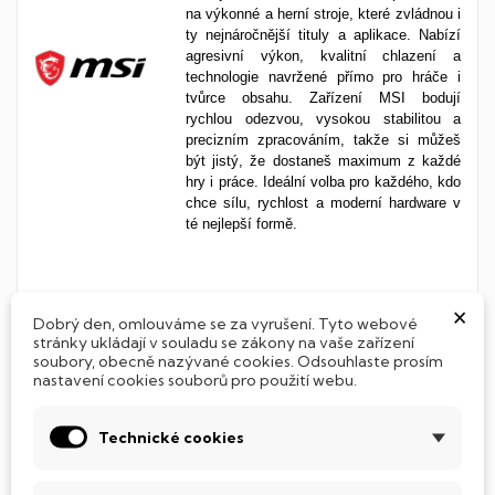
na výkonné a herní stroje, které zvládnou i
ty nejnáročnější tituly a aplikace. Nabízí
agresivní výkon, kvalitní chlazení a
technologie navržené přímo pro hráče i
tvůrce obsahu. Zařízení MSI bodují
rychlou odezvou, vysokou stabilitou a
precizním zpracováním, takže si můžeš
být jistý, že dostaneš maximum z každé
hry i práce. Ideální volba pro každého, kdo
chce sílu, rychlost a moderní hardware v
té nejlepší formě.
26,5"
p
řináší větší obraz, více
×
Dobrý den, omlouváme se za vyrušení. Tyto webové
možností
stránky ukládají v souladu se zákony na vaše zařízení
soubory, obecně nazývané cookies. Odsouhlaste prosím
Monitor s
26,5"
ti otevře
nový
svět
nastavení cookies souborů pro použití webu.
prostoru
. Žádné mačkání oken,
žádné
kompromisy
.
Více
místa
,
více detailů
,
víc zážitku, ať už pracuješ, tvoříš nebo
Technické cookies
paříš, tahle úhlopříčka ti dá
svobodu
,
přehled
a
detail
, na který se rychle zvyká
a o to hůře se opouští.