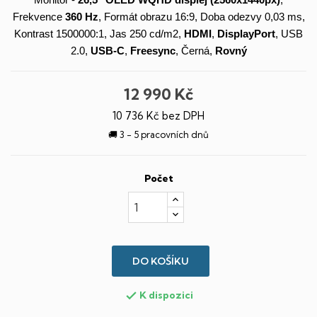
Monitor -
26,5"
OLED
WQHD
displej
(2560x1440px)
,
Frekvence
360 Hz
, Formát obrazu 16:9, Doba odezvy 0,03 ms,
Kontrast 1500000:1, Jas 250 cd/m2,
HDMI
,
DisplayPort
, USB
2.0,
USB-C
,
Freesync
, Černá,
Rovný
12 990 Kč
10 736 Kč bez DPH
🚚 3 - 5 pracovních dnů
Počet
DO KOŠÍKU
K dispozici
