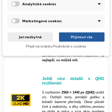
Analytické cookies
Nejvyšší obrazová kvalita díky
Marketingové cookies
OLED
OLED technologie je králem mezi displeji.
Nabízí
dokonalý kontrast, živé barvy a
Jen nezbytné
Přijmout vše
bleskovou odezvu
, prostě vše, co
Přejít na stránku Podrobně o cookies
potřebuješ pro maximální obrazový
zážitek. Skvělá volba pro náročné
uživatele, kreativce i filmové nadšence.
To
nejlepší, co můžeš mít.
Ještě více detailů s QHD
rozlišením
S rozlišením
2560 × 1440 px (QHD)
uvidíš
víc. Ostřejší texty, jemnější grafiku a
bohatší barevné přechody. Obraz působí
živě a realisticky, a díky většímu prostoru
na ploše je práce s více okny mnohem