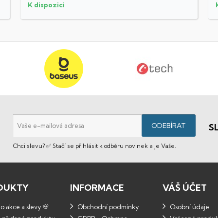
K dispozici
S
Chci slevu? ✅ Stačí se přihlásit k odběru novinek a je Vaše.
DUKTY
INFORMACE
VÁŠ ÚČET
 akce a slevy 💯
Obchodní podmínky
Osobní údaje