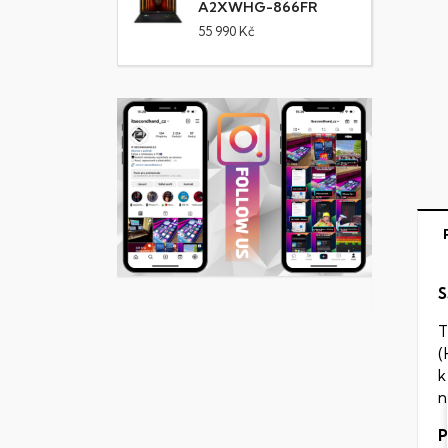
A2XWHG-866FR
55 990 Kč
S
T
(
k
n
P