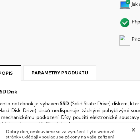
Jak
Při
Při
PARAMETRY PRODUKTU
POPIS
SD Disk
ento notebook je vybaven
SSD
(Solid State Drive) diskem, kte
Hard Disk Drive) disků nedisponuje žádnými pohyblivými s
 mechanickému poškození. Díky použití elektronické sousta
abízí mnohem
rychlejší
práci s daty.
×
Dobrý den, omlouváme se za vyrušení. Tyto webové
odsvícená klávesnice
stránky ukládají v souladu se zákony na vaše zařízení