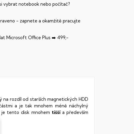
 si vybrat notebook nebo počítač?
praveno - zapnete a okamžitě pracujte
dat Microsoft Office Plus ➡️ 499,-
rý na rozdíl od starších magnetických HDD
oučástmi a je tak mnohem méně náchylný
vy je tento disk mnohem
tišší
a především