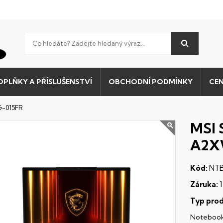
OPLŇKY A PŘÍSLUŠENSTVÍ
OBCHODNÍ PODMÍNKY
CEN
G-015FR
MSI 
A2X
Kód:
NTB
Záruka:
1
Typ prod
Noteboo