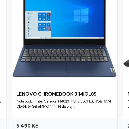
LENOVO CHROMEBOOK 3 14IGL05
B
Notebook - Intel Celeron N4020 (1,10-2,80GHz), 4GB RAM
Rychlý náhled
DDR4, 64GB eMMC, 14" TN displej...
5 490 Kč