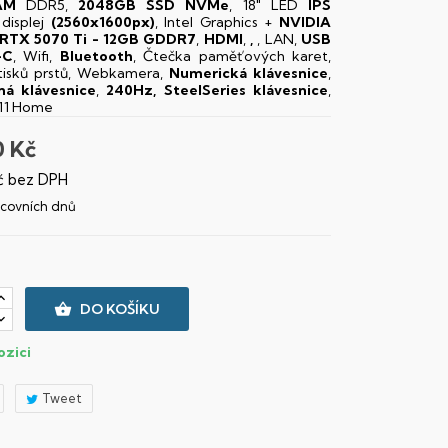
AM
DDR5,
2048GB SSD NVMe
, 18" LED
IPS
displej
(2560x1600px)
, Intel Graphics +
NVIDIA
RTX 5070 Ti - 12GB GDDR7
,
HDMI
,
,
, LAN,
USB
-C
, Wifi,
Bluetooth
, Čtečka paměťových karet,
tisků prstů, Webkamera,
Numerická klávesnice
,
ná klávesnice
,
240Hz, SteelSeries klávesnice
,
11 Home
0 Kč
č bez DPH
racovních dnů

DO KOŠÍKU
ozici
Tweet