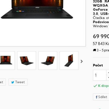
32GB R
WQXGA
GeForce 
3.0
,
USB
Čtečka o
Podsvíce
Windows 
69 99
57 843 K
🚚 3 - 5 p
Počet
let
Tweet
K disp

Sdílet