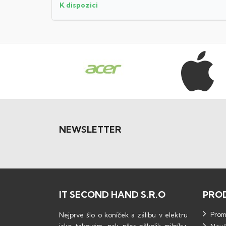
K dispozici
NEWSLETTER
IT SECOND HAND S.R.O
PRO
Promo
Nejprve šlo o koníček a zálibu v elektru