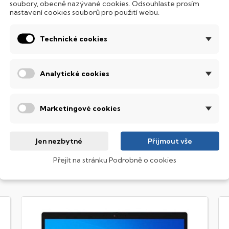
soubory, obecně nazývané cookies. Odsouhlaste prosím
nastavení cookies souborů pro použití webu.
ntegrovaný systém úsporných LED diod osvítí jednotlivé klávesy
emné noci, stále však decentně, aby nikterak nedráždily Váš zra
Technické cookies
SI Stealth
erní počítač, který minimalizuje odezvy během on-line session.
Analytické cookies
 křišťálově čistým obrazem.
obrazovací technologie IPS
Marketingové cookies
ekuté krystaly disponují zcela odlišnou světelnou propustno
sou široké pozorovací úhly (téměr
180°
), lepší úroveň
kontrastu
a
Jen nezbytné
Přijmout vše
Přejít na stránku Podrobně o cookies