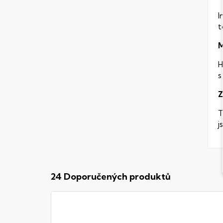
I
t
M
H
s
Z
T
j
24 Doporučených produktů