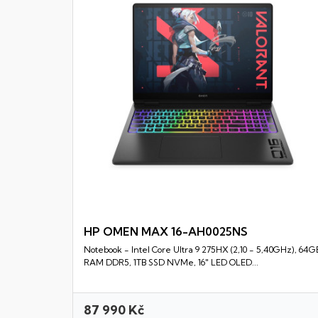
HP OMEN MAX 16-AH0025NS
Notebook - Intel Core Ultra 9 275HX (2,10 - 5,40GHz), 64G
Rychlý náhled
RAM DDR5, 1TB SSD NVMe, 16" LED OLED...
87 990 Kč