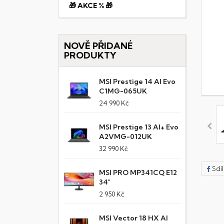
🎁 AKCE % 🎁
NOVĚ PŘIDANÉ
PRODUKTY
MSI Prestige 14 AI Evo
C1MG-065UK
24 990 Kč
MSI Prestige 13 AI+ Evo
A2VMG-012UK
32 990 Kč
Sdí
MSI PRO MP341CQ E12
34"
2 950 Kč
MSI Vector 18 HX AI