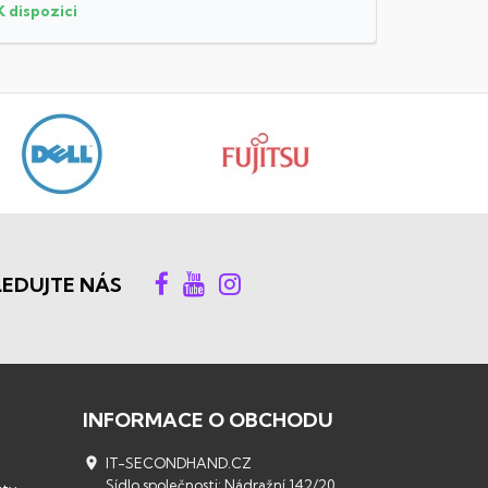
K dispozici
K dispozi
LEDUJTE NÁS
INFORMACE O OBCHODU

IT-SECONDHAND.CZ
Sídlo společnosti: Nádražní 142/20