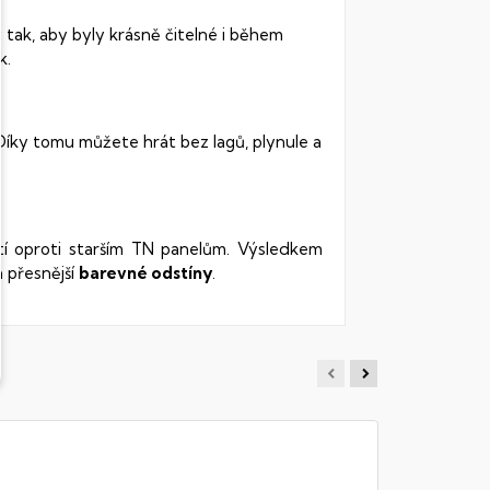
 tak, aby byly krásně čitelné i během
k.
 Díky tomu můžete hrát bez lagů, plynule a
stí oproti starším TN panelům. Výsledkem
 přesnější
barevné odstíny
.
MSI VE