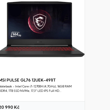
Notebook - 
RAM DDR5, 
MSI PULSE GL76 12UEK-491IT
Notebook - Intel Core i7-12700H (4,7GHz), 16GB RAM
Rychlý náhled
DDR4, 1TB SSD NVMe, 17,3" LED IPS Full HD...
20 990 Kč
39 550 