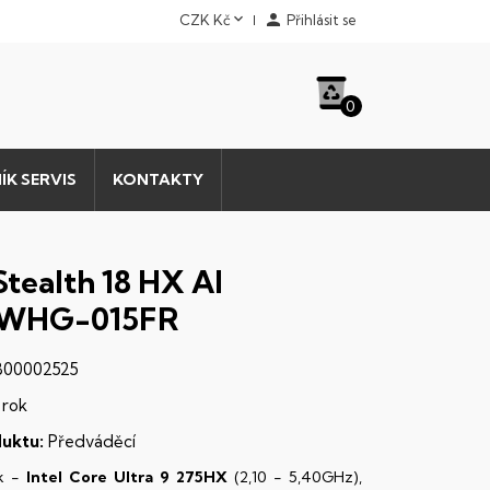


CZK Kč
Přihlásit se
0
ÍK SERVIS
KONTAKTY
Stealth 18 HX AI
WHG-015FR
00002525
 rok
uktu:
Předváděcí
k -
Intel Core Ultra 9 275HX
(2,10 - 5,40GHz),