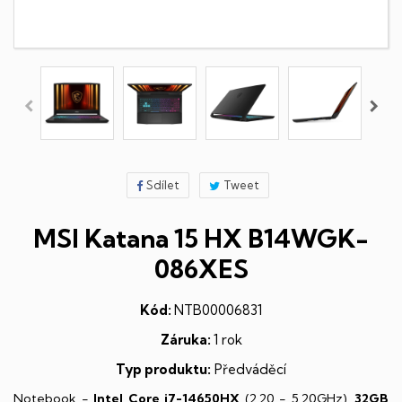
Sdílet
Tweet
MSI Katana 15 HX B14WGK-
086XES
Kód:
NTB00006831
Záruka:
1 rok
Typ produktu:
Předváděcí
Notebook -
Intel Core i7-14650HX
(2,20 - 5,20GHz),
32GB