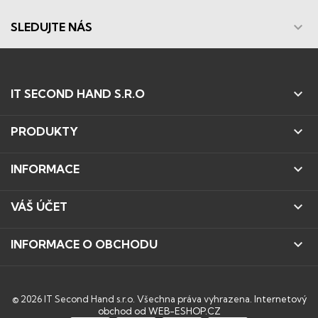

SLEDUJTE NÁS

IT SECOND HAND S.R.O

PRODUKTY

INFORMACE

VÁŠ ÚČET

INFORMACE O OBCHODU
© 2026 IT Second Hand s.r.o. Všechna práva vyhrazena.
Internetový
obchod od WEB-ESHOP.CZ