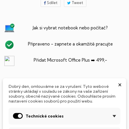
Sdílet
Tweet
Jak si vybrat notebook nebo počítač?
Připraveno - zapnete a okamžitě pracujte
Přidat Microsoft Office Plus ➡️ 499,-
×
Dobrý den, omlouváme se za vyrušení. Tyto webové
PARAMETRY PRODUKTU
POPIS
stránky ukládají v souladu se zákony na vaše zařízení
soubory, obecně nazývané cookies. Odsouhlaste prosím
nastavení cookies souborů pro použití webu.
SSD Disk
Tento notebook je vybaven
SSD
(Solid State Drive)
Technické cookies
diskem, který na rozdíl od starších magnetických HDD
(Hard Disk Drive) disků nedisponuje žádnými pohyblivými