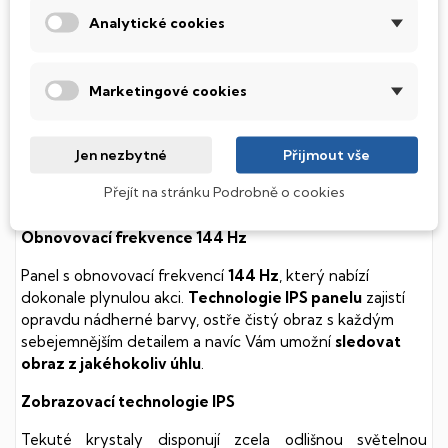
součástmi a je tak mnohem méně náchylný
Analytické cookies
k mechanickému poškození. Díky použití elektronické
soustavy je tento disk mnohem
tišší
a především nabízí
mnohem
rychlejší
práci s daty.
Marketingové cookies
Podsvícená klávesnice
Jen nezbytné
Přijmout vše
Integrovaný systém úsporných LED diod osvítí jednotlivé
klávesy tak, aby byly krásně čitelné i během temné noci,
Přejít na stránku Podrobně o cookies
stále však decentně, aby nikterak nedráždily Váš zrak.
Obnovovací frekvence 144 Hz
Panel s obnovovací frekvencí
144 Hz
, který nabízí
dokonale plynulou akci.
Technologie IPS panelu
zajistí
opravdu nádherné barvy, ostře čistý obraz s každým
sebejemnějším detailem a navíc Vám umožní
sledovat
obraz z jakéhokoliv úhlu
.
Zobrazovací technologie IPS
Tekuté krystaly disponují zcela odlišnou světelnou