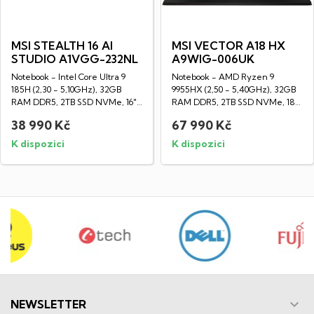
MSI STEALTH 16 AI
MSI VECTOR A18 HX
STUDIO A1VGG-232NL
A9WIG-006UK
Notebook - Intel Core Ultra 9
Notebook - AMD Ryzen 9
185H (2,30 - 5,10GHz), 32GB
9955HX (2,50 - 5,40GHz), 32GB
RAM DDR5, 2TB SSD NVMe, 16"
RAM DDR5, 2TB SSD NVMe, 18"
LED IPS...
LED IPS WQXGA...
38 990 Kč
67 990 Kč
K dispozici
K dispozici

NEWSLETTER