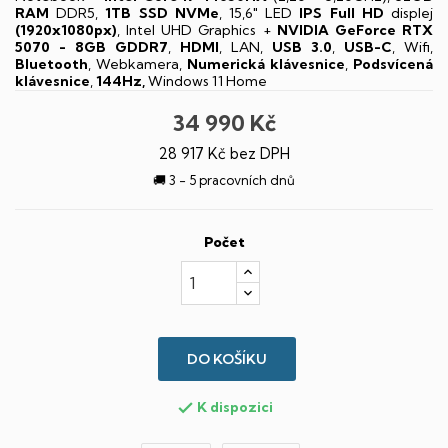
RAM
DDR5,
1TB SSD NVMe
, 15,6" LED
IPS
Full HD
displej
(1920x1080px)
, Intel UHD Graphics +
NVIDIA GeForce RTX
5070 - 8GB GDDR7
,
HDMI
, LAN,
USB 3.0
,
USB-C
, Wifi,
Bluetooth
, Webkamera,
Numerická klávesnice
,
Podsvícená
klávesnice
,
144Hz,
Windows 11 Home
34 990 Kč
28 917 Kč bez DPH
🚚 3 - 5 pracovních dnů
Počet
DO KOŠÍKU
K dispozici
