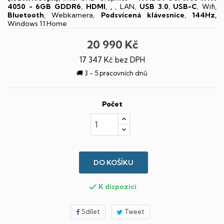
4050 - 6GB GDDR6
,
HDMI
,
,
, LAN,
USB 3.0
,
USB-C
, Wifi,
Bluetooth
, Webkamera,
Podsvícená klávesnice
,
144Hz,
Windows 11 Home
20 990 Kč
17 347 Kč bez DPH
🚚 3 - 5 pracovních dnů
Počet
DO KOŠÍKU
K dispozici

Sdílet
Tweet