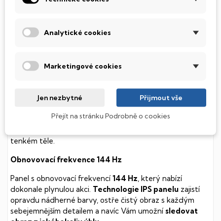
soustavy je tento disk mnohem
tišší
a především nabízí
mnohem
rychlejší
práci s daty.
Analytické cookies
Podsvícená klávesnice
Integrovaný systém úsporných LED diod osvítí jednotlivé
Marketingové cookies
klávesy tak, aby byly krásně čitelné i během temné noci,
stále však decentně, aby nikterak nedráždily Váš zrak.
Jen nezbytné
Přijmout vše
MSI Thin
Přejít na stránku Podrobně o cookies
Herní počítač s kvalitní klávesnicí a 3D zvukem, který
utáhne i ty nejnáročnější hry. Navíc v kompaktním
tenkém těle.
Obnovovací frekvence 144 Hz
Panel s obnovovací frekvencí
144 Hz
, který nabízí
dokonale plynulou akci.
Technologie IPS panelu
zajistí
opravdu nádherné barvy, ostře čistý obraz s každým
sebejemnějším detailem a navíc Vám umožní
sledovat