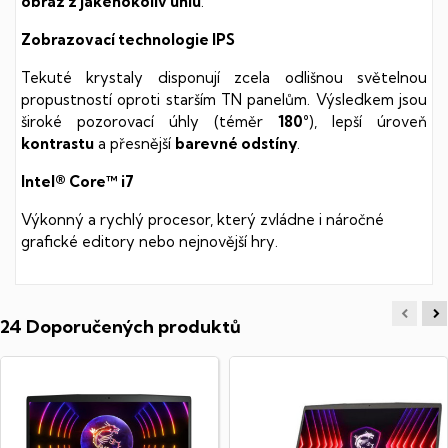
obraz z jakéhokoliv úhlu
.
Zobrazovací technologie IPS
Tekuté krystaly disponují zcela odlišnou světelnou
propustností oproti starším TN panelům. Výsledkem jsou
široké pozorovací úhly (téměr
180°
), lepší úroveň
kontrastu
a přesnější
barevné odstíny
.
Intel® Core™ i7
Výkonný a rychlý procesor, který zvládne i náročné
grafické editory nebo nejnovější hry.
24 Doporučených produktů