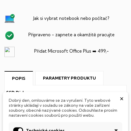
Jak si vybrat notebook nebo počítač?
Připraveno - zapnete a okamžitě pracujte
Přidat Microsoft Office Plus ➡️ 499,-
PARAMETRY PRODUKTU
POPIS
SSD Disk
×
Dobrý den, omlouváme se za vyrušení. Tyto webové
Tento notebook je vybaven
SSD
(Solid State Drive)
stránky ukládají v souladu se zákony na vaše zařízení
soubory, obecně nazývané cookies. Odsouhlaste prosím
diskem, který na rozdíl od starších magnetických HDD
nastavení cookies souborů pro použití webu.
(Hard Disk Drive) disků nedisponuje žádnými pohyblivými
součástmi a je tak mnohem méně náchylný
k mechanickému poškození. Díky použití elektronické
Technické cookies