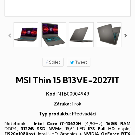
Sdílet
Tweet
MSI Thin 15 B13VE-2027IT
Kód:
NTB00004949
Záruka:
1 rok
Typ produktu:
Předváděcí
Notebook -
Intel Core i7-13620H
(4,9GHz),
16GB RAM
DDR4,
512GB SSD NVMe
, 15,6" LED
IPS
Full HD
displej
(1920x1080px)
, Intel UHD Graphics +
NVIDIA GeForce RTX