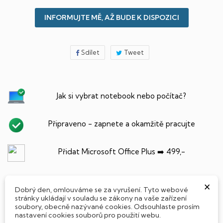
INFORMUJTE MĚ, AŽ BUDE K DISPOZICI
Sdílet
Tweet
Jak si vybrat notebook nebo počítač?
Připraveno - zapnete a okamžitě pracujte
Přidat Microsoft Office Plus ➡️ 499,-
×
Dobrý den, omlouváme se za vyrušení. Tyto webové
PARAMETRY PRODUKTU
stránky ukládají v souladu se zákony na vaše zařízení
POPIS
soubory, obecně nazývané cookies. Odsouhlaste prosím
nastavení cookies souborů pro použití webu.
SSD Disk