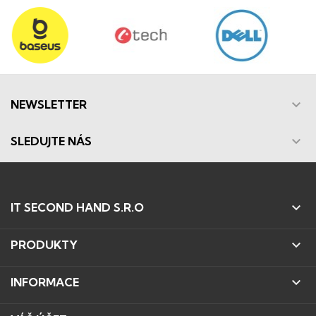

NEWSLETTER

SLEDUJTE NÁS

IT SECOND HAND S.R.O

PRODUKTY

INFORMACE