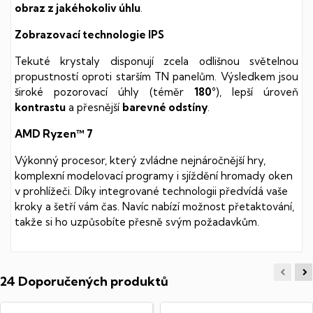
obraz z jakéhokoliv úhlu
.
Zobrazovací technologie IPS
Tekuté krystaly disponují zcela odlišnou světelnou
propustností oproti starším TN panelům. Výsledkem jsou
široké pozorovací úhly (téměr
180°
), lepší úroveň
kontrastu
a přesnější
barevné odstíny
.
AMD Ryzen™ 7
Výkonný procesor, který zvládne nejnáročnější hry,
komplexní modelovací programy i sjíždění hromady oken
v prohlížeči. Díky integrované technologii předvídá vaše
kroky a šetří vám čas. Navíc nabízí možnost přetaktování,
takže si ho uzpůsobíte přesně svým požadavkům.
24 Doporučených produktů