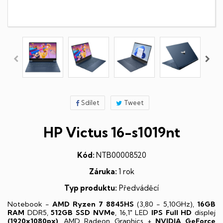
Sdílet
Tweet
HP Victus 16-s1019nt
Kód:
NTB00008520
Záruka:
1 rok
Typ produktu:
Předváděcí
Notebook -
AMD Ryzen 7 8845HS
(3,80 - 5,10GHz),
16GB
RAM
DDR5,
512GB SSD NVMe
, 16,1" LED
IPS
Full HD
displej
(1920x1080px)
, AMD Radeon Graphics +
NVIDIA GeForce