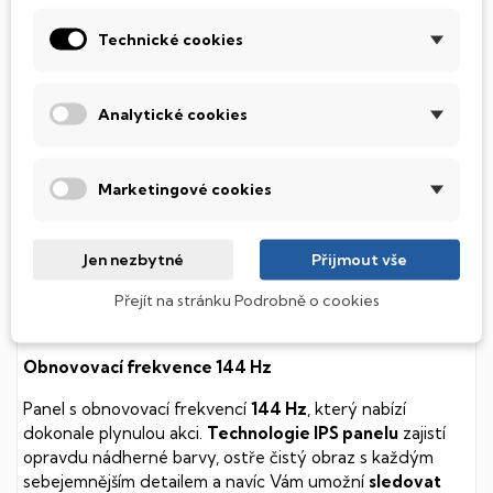
Technické cookies
Tento notebook je vybaven
SSD
(Solid State Drive)
diskem, který na rozdíl od starších magnetických HDD
(Hard Disk Drive) disků nedisponuje žádnými pohyblivými
součástmi a je tak mnohem méně náchylný
Analytické cookies
k mechanickému poškození. Díky použití elektronické
soustavy je tento disk mnohem
tišší
a především nabízí
mnohem
rychlejší
práci s daty.
Marketingové cookies
Podsvícená klávesnice
Jen nezbytné
Přijmout vše
Integrovaný systém úsporných LED diod osvítí jednotlivé
Přejít na stránku Podrobně o cookies
klávesy tak, aby byly krásně čitelné i během temné noci,
stále však decentně, aby nikterak nedráždily Váš zrak.
Obnovovací frekvence 144 Hz
Panel s obnovovací frekvencí
144 Hz
, který nabízí
dokonale plynulou akci.
Technologie IPS panelu
zajistí
opravdu nádherné barvy, ostře čistý obraz s každým
sebejemnějším detailem a navíc Vám umožní
sledovat