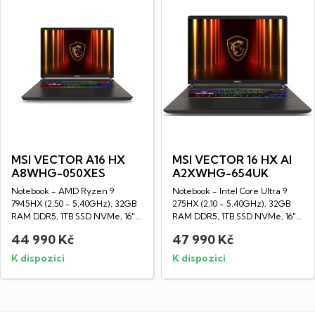
MSI VECTOR A16 HX
MSI VECTOR 16 HX AI
A8WHG-050XES
A2XWHG-654UK
Notebook - AMD Ryzen 9
Notebook - Intel Core Ultra 9
7945HX (2,50 - 5,40GHz), 32GB
275HX (2,10 - 5,40GHz), 32GB
RAM DDR5, 1TB SSD NVMe, 16"
RAM DDR5, 1TB SSD NVMe, 16"
LED IPS WUXGA...
LED IPS...
44 990 Kč
47 990 Kč
K dispozici
K dispozici