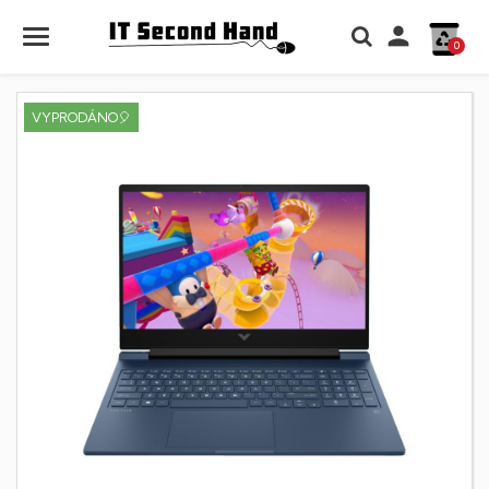

0
VYPRODÁNO🎈