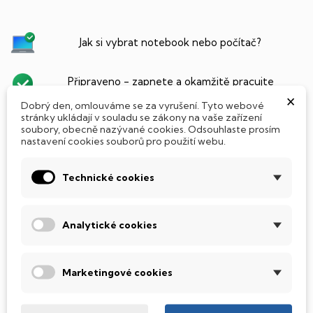
Jak si vybrat notebook nebo počítač?
Připraveno - zapnete a okamžitě pracujte
×
Dobrý den, omlouváme se za vyrušení. Tyto webové
stránky ukládají v souladu se zákony na vaše zařízení
Přidat Microsoft Office Plus ➡️ 499,-
soubory, obecně nazývané cookies. Odsouhlaste prosím
nastavení cookies souborů pro použití webu.
Technické cookies
PARAMETRY PRODUKTU
POPIS
SSD Disk
Analytické cookies
Tento notebook je vybaven
SSD
(Solid State Drive)
diskem, který na rozdíl od starších magnetických HDD
Marketingové cookies
(Hard Disk Drive) disků nedisponuje žádnými pohyblivými
součástmi a je tak mnohem méně náchylný
k mechanickému poškození. Díky použití elektronické