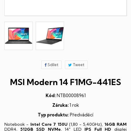
Sdílet
Tweet
MSI Modern 14 F1MG-441ES
Kód:
NTB00008961
Záruka:
1 rok
Typ produktu:
Předváděcí
Notebook -
Intel Core 7 150U
(1,80 - 5,40GHz),
16GB RAM
DDR4,
512GB SSD NVMe
, 14" LED
IPS
Full HD
displej