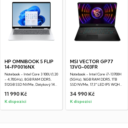
HP OMNIBOOK 5 FLIP
MSI VECTOR GP77
14-FP0016NX
13VG-003FR
Notebook - Intel Core 3 100U (1,20
Notebook - Intel Core i7-13700H
- 4,70GHz), 8GB RAM DDR5,
(5GHz), 16GB RAM DDR5, 1TB
512GB SSD NVMe, Dotykový 14"
SSD NVMe, 17,3" LED IPS WQHD
LED IPS...
displej...
11 990 Kč
34 990 Kč
K dispozici
K dispozici