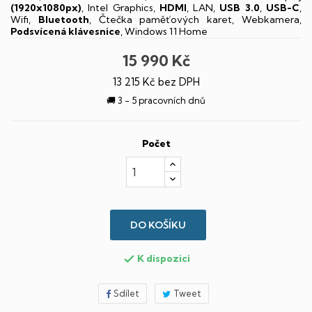
(1920x1080px)
, Intel Graphics,
HDMI
, LAN,
USB 3.0
,
USB-C
,
Wifi,
Bluetooth
, Čtečka paměťových karet, Webkamera,
Podsvícená klávesnice
, Windows 11 Home
15 990 Kč
13 215 Kč bez DPH
🚚 3 - 5 pracovních dnů
Počet
DO KOŠÍKU
K dispozici

Sdílet
Tweet