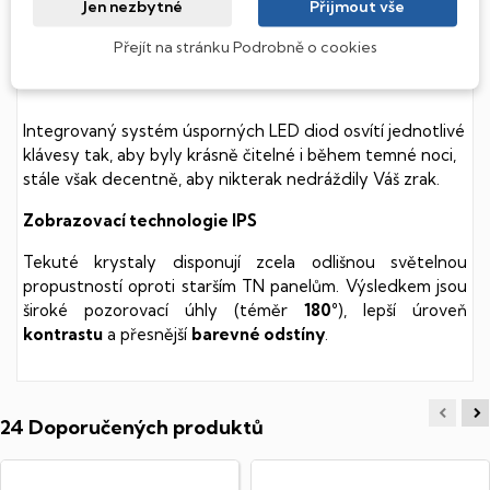
Jen nezbytné
Přijmout vše
soustavy je tento disk mnohem
tišší
a především nabízí
mnohem
rychlejší
práci s daty.
Přejít na stránku Podrobně o cookies
Podsvícená klávesnice
Integrovaný systém úsporných LED diod osvítí jednotlivé
klávesy tak, aby byly krásně čitelné i během temné noci,
stále však decentně, aby nikterak nedráždily Váš zrak.
Zobrazovací technologie IPS
Tekuté krystaly disponují zcela odlišnou světelnou
propustností oproti starším TN panelům. Výsledkem jsou
široké pozorovací úhly (téměr
180°
), lepší úroveň
kontrastu
a přesnější
barevné odstíny
.
24 Doporučených produktů