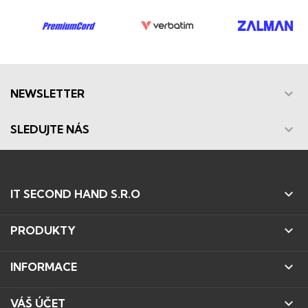

NEWSLETTER

SLEDUJTE NÁS

IT SECOND HAND S.R.O

PRODUKTY

INFORMACE

VÁŠ ÚČET