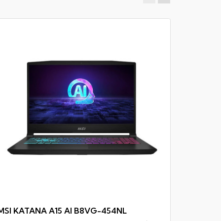
MSI VE
Notebook - 
32GB RAM D
MSI KATANA A15 AI B8VG-454NL