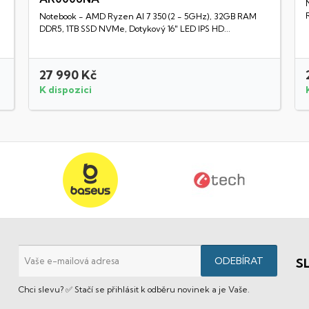
Rychlý náhled
Notebook - AMD Ryzen AI 7 350 (2 - 5GHz), 32GB RAM
DDR5, 1TB SSD NVMe, Dotykový 16" LED IPS HD...
27 990 Kč
K dispozici
S
Chci slevu? ✅ Stačí se přihlásit k odběru novinek a je Vaše.