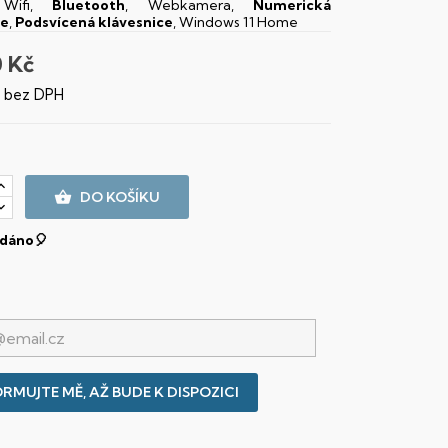
 Wifi,
Bluetooth
, Webkamera,
Numerická
ce
,
Podsvícená klávesnice
, Windows 11 Home
0 Kč
č bez DPH

DO KOŠÍKU
dáno🎈
RMUJTE MĚ, AŽ BUDE K DISPOZICI