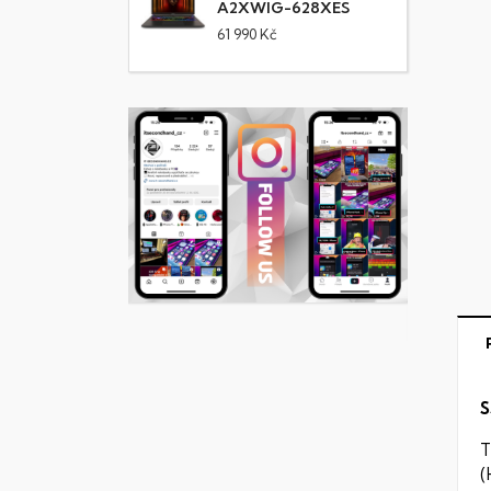
A2XWIG-628XES
61 990 Kč
S
T
(