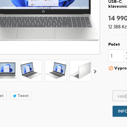
USB-C
,
klávesni
14 99
12 388 K
Počet
Vypro

let
Tweet
INFO