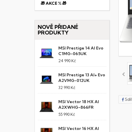
🎁 AKCE % 🎁
NOVĚ PŘIDANÉ
PRODUKTY
MSI Prestige 14 AI Evo
C1MG-065UK
24 990 Kč
MSI Prestige 13 AI+ Evo
A2VMG-012UK
32 990 Kč
Sdí
MSI Vector 18 HX AI
A2XWHG-866FR
55 990 Kč
MSI Vector 16 HX AI