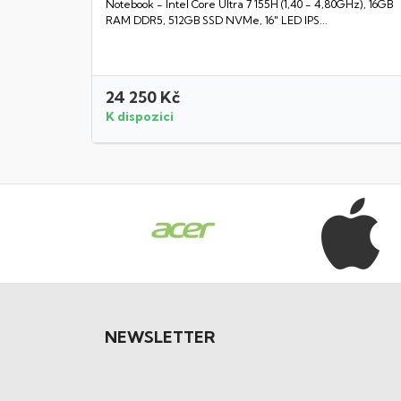
Notebook - Intel Core Ultra 7 155H (1,40 - 4,80GHz), 16GB
Rychlý náhled
RAM DDR5, 512GB SSD NVMe, 16" LED IPS...
24 250 Kč
K dispozici
NEWSLETTER