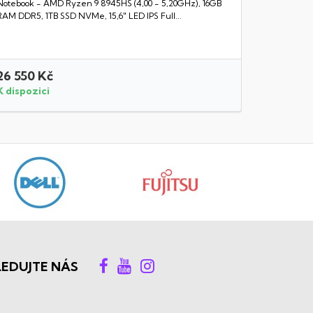
Notebook - AMD Ryzen 9 8945HS (4,00 - 5,20GHz), 16GB
Rychlý náhled
RAM DDR5, 1TB SSD NVMe, 15,6" LED IPS Full...
26 550 Kč
41 990 
K dispozici
K dispozi
LEDUJTE NÁS