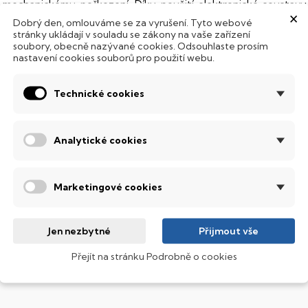
 mechanickému poškození. Díky použití elektronické sousta
×
abízí mnohem
rychlejší
práci s daty.
Dobrý den, omlouváme se za vyrušení. Tyto webové
stránky ukládají v souladu se zákony na vaše zařízení
odsvícená klávesnice
soubory, obecně nazývané cookies. Odsouhlaste prosím
nastavení cookies souborů pro použití webu.
ntegrovaný systém úsporných LED diod osvítí jednotlivé klávesy
emné noci, stále však decentně, aby nikterak nedráždily Váš zra
Technické cookies
P 15
Analytické cookies
šestranné firemní notebooky v elegantním designu za příjemn
ultimediální zábavu i kancelářskou práci.
MD Ryzen™ 7
Marketingové cookies
ýkonný procesor, který zvládne nejnáročnější hry, komplexní m
ken v prohlížeči. Díky integrované technologii předvídá vaše kro
Jen nezbytné
Přijmout vše
řetaktování, takže si ho uzpůsobíte přesně svým požadavkům.
Přejít na stránku Podrobně o cookies