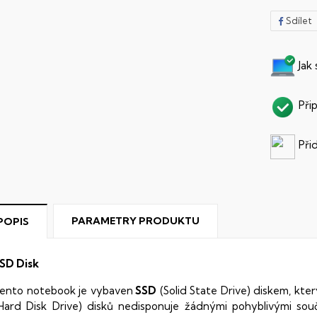
Sdílet
Jak
Při
Při
PARAMETRY PRODUKTU
POPIS
SD Disk
ento notebook je vybaven
SSD
(Solid State Drive) diskem, kte
Hard Disk Drive) disků nedisponuje žádnými pohyblivými s