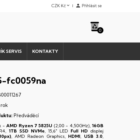


CZK Kč
Přihlásit se
0
ÍK SERVIS
KONTAKTY
5-fc0059na
00011267
 rok
uktu:
Předváděcí
k -
AMD Ryzen 7 5825U
(2,00 - 4,50GHz),
16GB
R4,
1TB SSD NVMe
, 15,6" LED
Full HD
displej
80px)
, AMD Radeon Graphics,
HDMI
,
USB 3.0
,