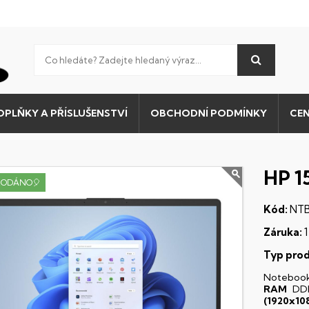
OPLŇKY A PŘÍSLUŠENSTVÍ
OBCHODNÍ PODMÍNKY
CEN
HP 1
RODÁNO🎈
Kód:
NTB
Záruka:
1
Typ prod
Noteboo
RAM
DD
(1920x10