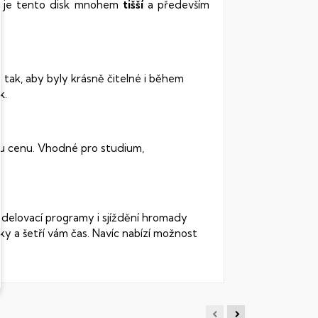
vy je tento disk mnohem
tišší
a především
 tak, aby byly krásně čitelné i během
k.
ou cenu. Vhodné pro studium,
odelovací programy i sjíždění hromady
ky a šetří vám čas. Navíc nabízí možnost