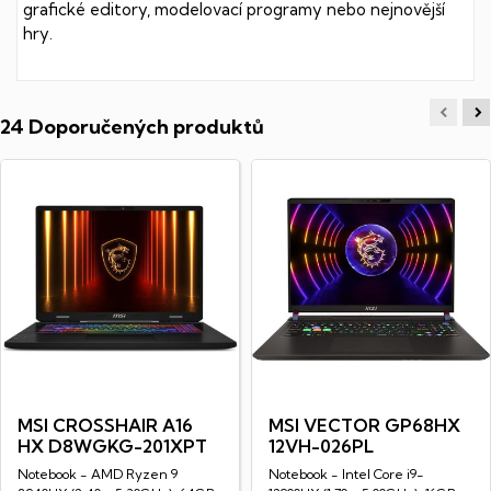
grafické editory, modelovací programy nebo nejnovější
hry.
24 Doporučených produktů
MSI CROSSHAIR A16
MSI VECTOR GP68HX
HX D8WGKG-201XPT
12VH-026PL
Notebook - AMD Ryzen 9
Notebook - Intel Core i9-