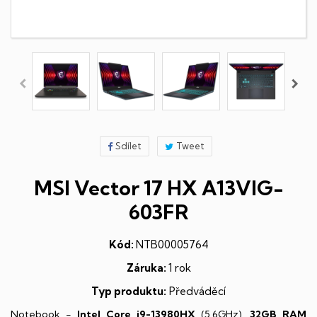
Sdílet
Tweet
MSI Vector 17 HX A13VIG-
603FR
Kód:
NTB00005764
Záruka:
1 rok
Typ produktu:
Předváděcí
Notebook -
Intel Core i9-13980HX
(5,6GHz),
32GB RAM