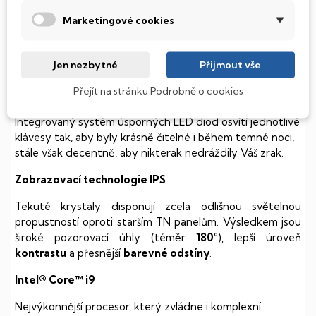
(Hard Disk Drive) disků nedisponuje žádnými pohyblivými
součástmi a je tak mnohem méně náchylný
Marketingové cookies
k mechanickému poškození. Díky použití elektronické
soustavy je tento disk mnohem
tišší
a především nabízí
mnohem
rychlejší
práci s daty.
Jen nezbytné
Přijmout vše
Podsvícená klávesnice
Přejít na stránku Podrobně o cookies
Integrovaný systém úsporných LED diod osvítí jednotlivé
klávesy tak, aby byly krásně čitelné i během temné noci,
stále však decentně, aby nikterak nedráždily Váš zrak.
Zobrazovací technologie IPS
Tekuté krystaly disponují zcela odlišnou světelnou
propustností oproti starším TN panelům. Výsledkem jsou
široké pozorovací úhly (téměr
180°
), lepší úroveň
kontrastu
a přesnější
barevné odstíny
.
Intel® Core™ i9
Nejvýkonnější procesor, který zvládne i komplexní