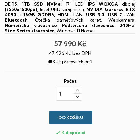
DDR5,
1TB SSD NVMe
, 17" LED
IPS
WQXGA
displej
(2560x1600px)
, Intel UHD Graphics +
NVIDIA GeForce RTX
4090 - 16GB GDDR6
,
HDMI
, LAN,
USB 3.0
,
USB-C
, Wifi,
Bluetooth
, Čtečka paměťových karet, Webkamera,
Numerická klávesnice
,
Podsvícená klávesnice
,
240Hz,
SteelSeries klávesnice,
Windows 11 Home
57 990 Kč
47 926 Kč bez DPH
🚚 3 - 5 pracovních dnů
Počet
DO KOŠÍKU
K dispozici
