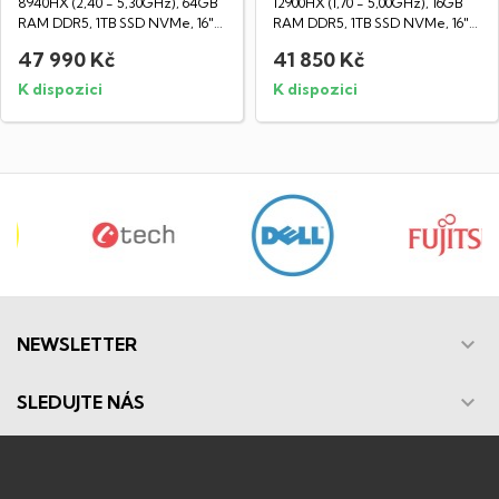
8940HX (2,40 - 5,30GHz), 64GB
12900HX (1,70 - 5,00GHz), 16GB
RAM DDR5, 1TB SSD NVMe, 16"
RAM DDR5, 1TB SSD NVMe, 16"
LED IPS WQXGA...
LED IPS WUXGA...
47 990 Kč
41 850 Kč
K dispozici
K dispozici

NEWSLETTER

SLEDUJTE NÁS