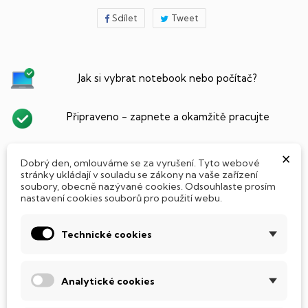
Sdílet
Tweet
Jak si vybrat notebook nebo počítač?
Připraveno - zapnete a okamžitě pracujte
×
Přidat Microsoft Office Plus ➡️ 499,-
Dobrý den, omlouváme se za vyrušení. Tyto webové
stránky ukládají v souladu se zákony na vaše zařízení
soubory, obecně nazývané cookies. Odsouhlaste prosím
nastavení cookies souborů pro použití webu.
PARAMETRY PRODUKTU
POPIS
Technické cookies
SSD Disk
Tento notebook je vybaven
SSD
(Solid State Drive)
Analytické cookies
diskem, který na rozdíl od starších magnetických HDD