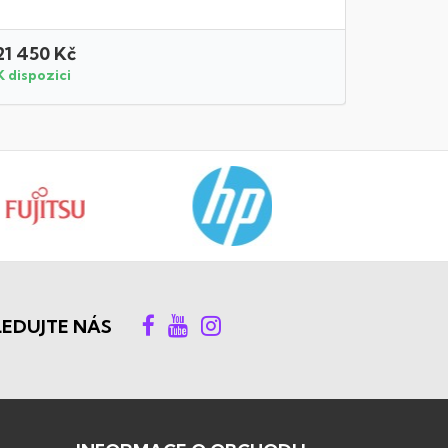
21 450 Kč
44 550
K dispozici
K dispozi
LEDUJTE NÁS