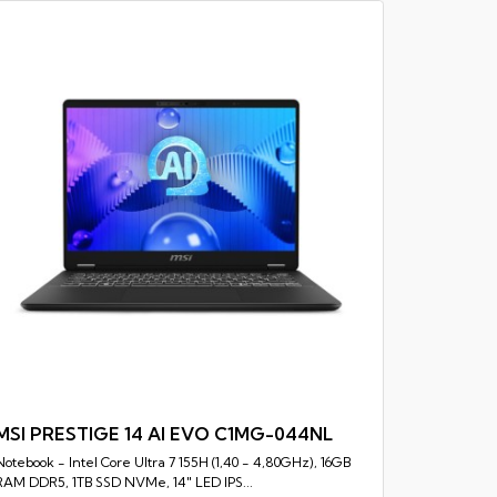
MSI VE
Notebook - 
RAM DDR5, 1
MSI PRESTIGE 14 AI EVO C1MG-044NL
Notebook - Intel Core Ultra 7 155H (1,40 - 4,80GHz), 16GB
Rychlý náhled
RAM DDR5, 1TB SSD NVMe, 14" LED IPS...