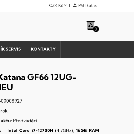


CZK Kč
Přihlásit se
0
ÍK SERVIS
KONTAKTY
Katana GF66 12UG-
NEU
00008927
 rok
uktu:
Předváděcí
k -
Intel Core i7-12700H
(4,7GHz),
16GB RAM