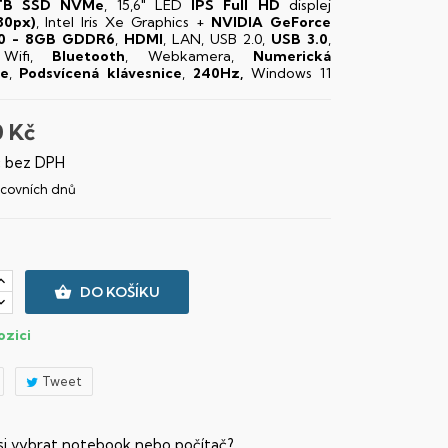
TB SSD NVMe
, 15,6" LED
IPS
Full HD
displej
80px)
, Intel Iris Xe Graphics +
NVIDIA GeForce
0 - 8GB GDDR6
,
HDMI
, LAN, USB 2.0,
USB 3.0
,
 Wifi,
Bluetooth
, Webkamera,
Numerická
ce
,
Podsvícená klávesnice
,
240Hz,
Windows 11
0 Kč
č bez DPH
racovních dnů

DO KOŠÍKU
ozici
Tweet
 si vybrat notebook nebo počítač?