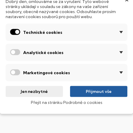
Dobrý den, omlouváme se za vyrušení. Tyto webové
 mechanickému poškození. Díky použití elektronické sousta
stránky ukládají v souladu se zákony na vaše zařízení
abízí mnohem
rychlejší
práci s daty.
soubory, obecně nazývané cookies. Odsouhlaste prosím
nastavení cookies souborů pro použití webu.
odsvícená klávesnice
Technické cookies
ntegrovaný systém úsporných LED diod osvítí jednotlivé klávesy
emné noci, stále však decentně, aby nikterak nedráždily Váš zra
Analytické cookies
obrazovací technologie IPS
ekuté krystaly disponují zcela odlišnou světelnou propustno
sou široké pozorovací úhly (téměr
180°
), lepší úroveň
kontrastu
a
Marketingové cookies
ntel® Core™ i7
Jen nezbytné
Přijmout vše
ýkonný a rychlý procesor, který zvládne i náročné grafické edit
Přejít na stránku Podrobně o cookies