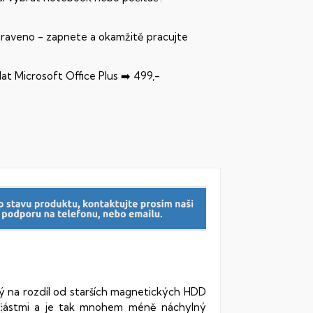
praveno - zapnete a okamžitě pracujte
dat Microsoft Office Plus ➡️ 499,-
rý na rozdíl od starších magnetických HDD
oučástmi a je tak mnohem méně náchylný