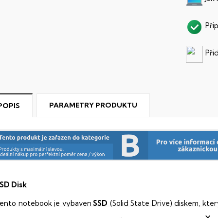
Při
Při
PARAMETRY PRODUKTU
POPIS
SD Disk
ento notebook je vybaven
SSD
(Solid State Drive) diskem, kte
×
Hard Disk Drive) disků nedisponuje žádnými pohyblivými s