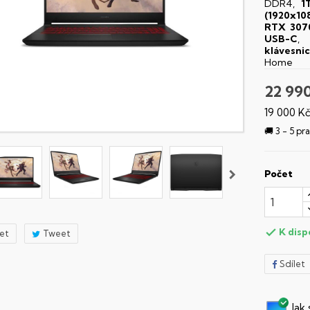
DDR4,
1
(1920x10
RTX 307
USB-C
,
klávesni
Home
22 99
19 000 K
🚚 3 - 5 p
Počet
K disp

let
Tweet
Sdílet
Jak