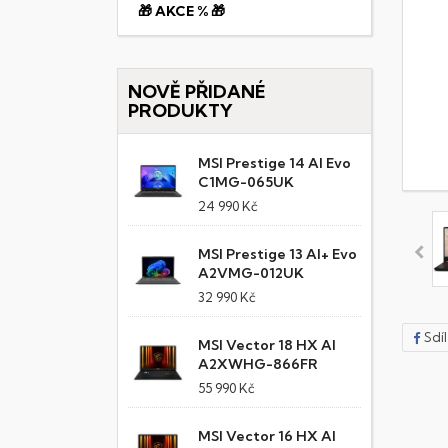
🎁 AKCE % 🎁
NOVĚ PŘIDANÉ
PRODUKTY
MSI Prestige 14 AI Evo
C1MG-065UK
24 990 Kč
MSI Prestige 13 AI+ Evo
A2VMG-012UK
32 990 Kč
Sdí
MSI Vector 18 HX AI
A2XWHG-866FR
55 990 Kč
MSI Vector 16 HX AI