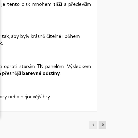
vy je tento disk mnohem
tišší
a především
 tak, aby byly krásně čitelné i během
k.
stí oproti starším TN panelům. Výsledkem
 přesnější
barevné odstíny
.
ory nebo nejnovější hry.