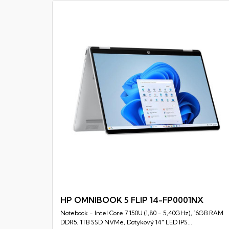
HP OMNIBOOK 5 FLIP 14-FP0001NX
Notebook - Intel Core 7 150U (1,80 - 5,40GHz), 16GB RAM
Rychlý náhled
DDR5, 1TB SSD NVMe, Dotykový 14" LED IPS...