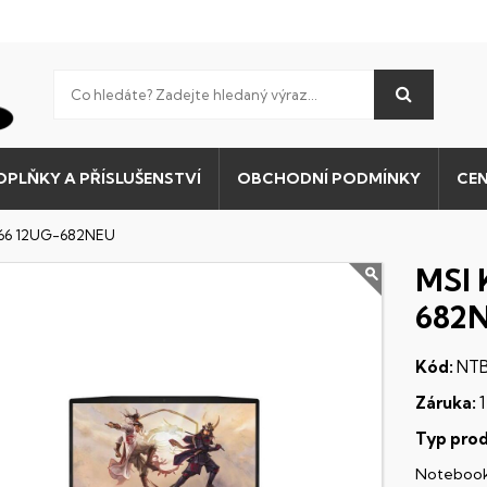
OPLŇKY A PŘÍSLUŠENSTVÍ
OBCHODNÍ PODMÍNKY
CEN
F66 12UG-682NEU
MSI 
682
Kód:
NTB
Záruka:
1
Typ prod
Noteboo