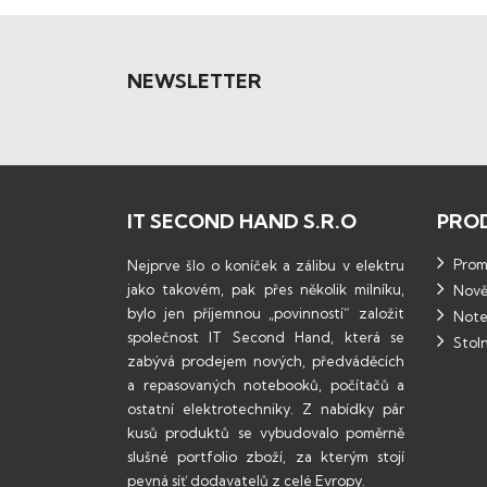
NEWSLETTER
IT SECOND HAND S.R.O
PRO
Promo
Nejprve šlo o koníček a zálibu v elektru
jako takovém, pak přes několik milníku,
Nově
bylo jen příjemnou „povinností“ založit
Note
společnost IT Second Hand, která se
Stoln
zabývá prodejem nových, předváděcích
a repasovaných notebooků, počítačů a
ostatní elektrotechniky. Z nabídky pár
kusů produktů se vybudovalo poměrně
slušné portfolio zboží, za kterým stojí
pevná síť dodavatelů z celé Evropy.