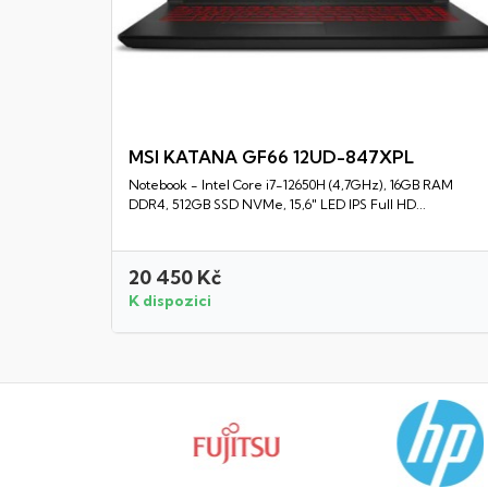
MSI KATANA GF66 12UD-847XPL
Notebook - Intel Core i7-12650H (4,7GHz), 16GB RAM
Rychlý náhled
DDR4, 512GB SSD NVMe, 15,6" LED IPS Full HD...
20 450 Kč
K dispozici