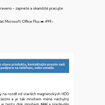
praveno - zapnete a okamžitě pracujte
dat Microsoft Office Plus ➡️ 499,-
rý na rozdíl od starších magnetických HDD
oučástmi a je tak mnohem méně náchylný
vy je tento disk mnohem
tišší
a především