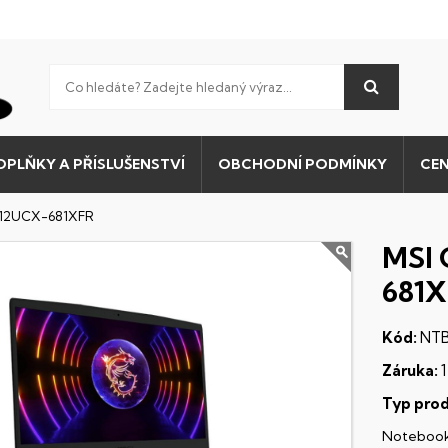
OPLŇKY A PŘÍSLUŠENSTVÍ
OBCHODNÍ PODMÍNKY
CEN
n 12UCX-681XFR
MSI 
681
Kód:
NTB
Záruka:
1
Typ prod
Noteboo