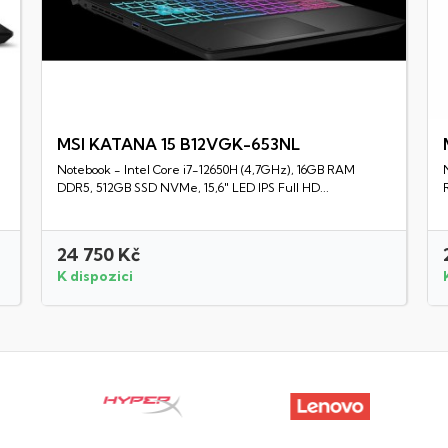
MSI KATANA 15 B12VGK-653NL
Notebook - Intel Core i7-12650H (4,7GHz), 16GB RAM
Rychlý náhled
DDR5, 512GB SSD NVMe, 15,6" LED IPS Full HD...
24 750 Kč
K dispozici