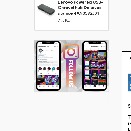
Lenovo Powered USB-
C travel hub Dokovací
stanice 4X90S92381
790 Kč
S
T
(
k