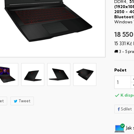
DDR4,
5
(1920x10
2050 - 
Bluetoot
Windows 
18 550
15 331 Kč
🚚 3 - 5 p
Počet
K disp

let
Tweet
Sdílet
Jak