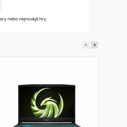
ory nebo nejnovější hry.
MSI PR
Notebook - 
RAM DDR5, 