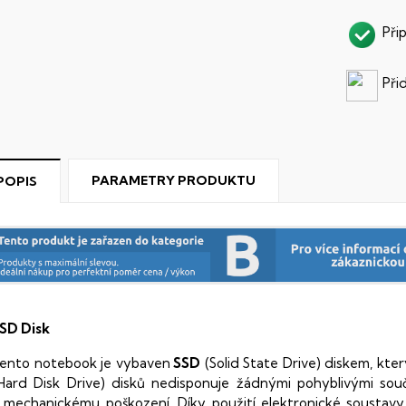
Při
Při
PARAMETRY PRODUKTU
POPIS
SD Disk
ento notebook je vybaven
SSD
(Solid State Drive) diskem, kte
Hard Disk Drive) disků nedisponuje žádnými pohyblivými s
 mechanickému poškození. Díky použití elektronické sousta