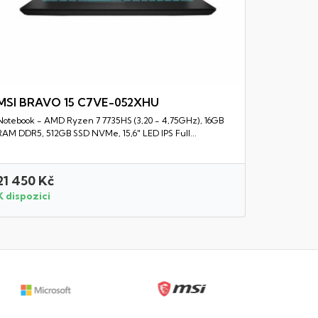
MSI BRAVO 15 C7VE-052XHU
Notebook - AMD Ryzen 7 7735HS (3,20 - 4,75GHz), 16GB
Rychlý náhled
RAM DDR5, 512GB SSD NVMe, 15,6" LED IPS Full...
21 450 Kč
18 750 
K dispozici
K dispozi