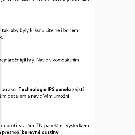
 tak, aby byly krásně čitelné i během
k.
 nejnáročnější hry. Navíc v kompaktním
lou akci.
Technologie IPS panelu
zajistí
ším detailem a navíc Vám umožní
stí oproti starším TN panelům. Výsledkem
 přesnější
barevné odstíny
.