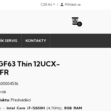


CZK Kč
Přihlásit se
0
ÍK SERVIS
KONTAKTY
GF63 Thin 12UCX-
XFR
00004536
 rok
uktu:
Předváděcí
k -
Intel Core i7-12650H
(4,7GHz),
8GB RAM