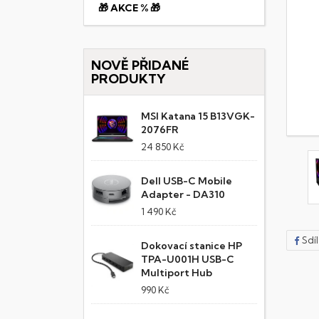
🎁 AKCE % 🎁
NOVĚ PŘIDANÉ
PRODUKTY
MSI Katana 15 B13VGK-
2076FR
24 850 Kč
Dell USB-C Mobile
Adapter - DA310
1 490 Kč
Sdí
Dokovací stanice HP
TPA-U001H USB-C
Multiport Hub
990 Kč