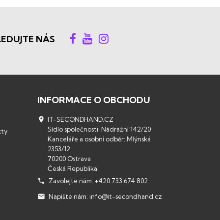
LEDUJTE NÁS
INFORMACE O OBCHODU

IT-SECONDHAND.CZ
Sídlo společnosti: Nádražní 142/20
kty
Kanceláře a osobní odběr: Mlýnská
2353/12
70200 Ostrava
Česká Republika

Zavolejte nám:
+420 733 674 802

Napište nám:
info@it-secondhand.cz