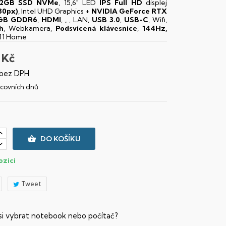
12GB SSD NVMe
, 15,6" LED
IPS
Full HD
displej
80px)
, Intel UHD Graphics +
NVIDIA GeForce RTX
4GB GDDR6
,
HDMI
,
,
, LAN,
USB 3.0
,
USB-C
, Wifi,
h
, Webkamera,
Podsvícená klávesnice
,
144Hz,
11 Home
 Kč
 bez DPH
racovních dnů

DO KOŠÍKU
ozici
Tweet
 si vybrat notebook nebo počítač?