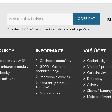
S
Chci slevu? ✅ Stačí se přihlásit k odběru novinek a je Vaše.
DUKTY
INFORMACE
VÁŠ ÚČET
 akce a slevy 💯
Obchodní podmínky
Osobní údaje
 přidané produkty
GDPR - Ochrana
Vrácené produ
osobních údajů
booky
Objednávky
Podrobně o cookies
í počítače
Dobropisy
Kontaktujte nás -
Adresy
formulář
Slevové kupóny
Mapa stránek
Moje oznámení