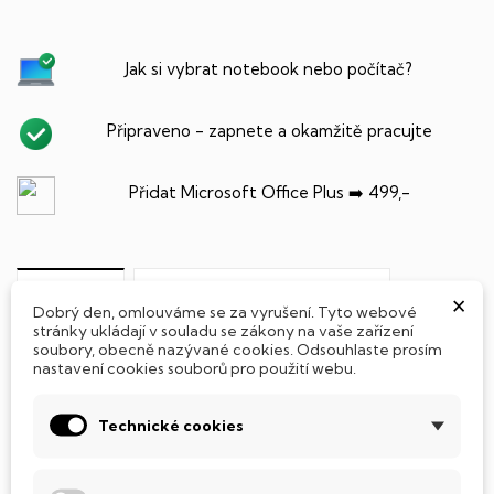
Jak si vybrat notebook nebo počítač?
Připraveno - zapnete a okamžitě pracujte
Přidat Microsoft Office Plus ➡️ 499,-
PARAMETRY PRODUKTU
×
POPIS
Dobrý den, omlouváme se za vyrušení. Tyto webové
stránky ukládají v souladu se zákony na vaše zařízení
soubory, obecně nazývané cookies. Odsouhlaste prosím
SSD Disk
nastavení cookies souborů pro použití webu.
Tento notebook je vybaven
SSD
(Solid State Drive)
diskem, který na rozdíl od starších magnetických HDD
Technické cookies
(Hard Disk Drive) disků nedisponuje žádnými pohyblivými
součástmi a je tak mnohem méně náchylný
k mechanickému poškození. Díky použití elektronické