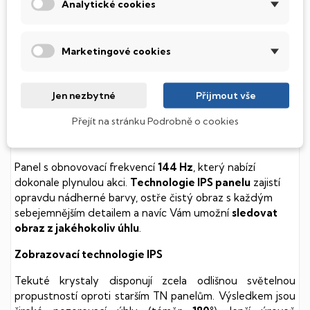
Analytické cookies
soustavy je tento disk mnohem
tišší
a především nabízí
mnohem
rychlejší
práci s daty.
Marketingové cookies
Podsvícená klávesnice
Integrovaný systém úsporných LED diod osvítí jednotlivé
Jen nezbytné
Přijmout vše
klávesy tak, aby byly krásně čitelné i během temné noci,
stále však decentně, aby nikterak nedráždily Váš zrak.
Přejít na stránku Podrobně o cookies
Obnovovací frekvence 144 Hz
Panel s obnovovací frekvencí
144 Hz
, který nabízí
dokonale plynulou akci.
Technologie IPS panelu
zajistí
opravdu nádherné barvy, ostře čistý obraz s každým
sebejemnějším detailem a navíc Vám umožní
sledovat
obraz z jakéhokoliv úhlu
.
Zobrazovací technologie IPS
Tekuté krystaly disponují zcela odlišnou světelnou
propustností oproti starším TN panelům. Výsledkem jsou