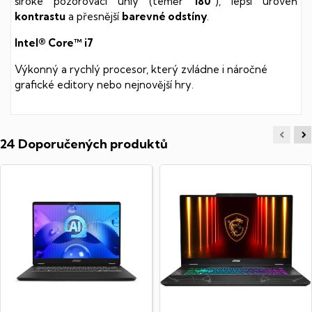
široké pozorovací úhly (téměr
180°
), lepší úroveň
kontrastu
a přesnější
barevné odstíny
.
Intel® Core™ i7
Výkonný a rychlý procesor, který zvládne i náročné
grafické editory nebo nejnovější hry.
24 Doporučených produktů