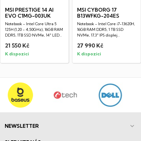
MSI PRESTIGE 14 AI
MSI CYBORG 17
EVO C1MG-003UK
B13WFKG-204ES
Notebook - Intel Core Ultra 5
Notebook - Intel Core i7-13620H,
125H (1,20 - 4,50GHz), 16GB RAM
16GB RAM DDR5, 1 TB SSD
DDR5, 1TB SSD NVMe, 14" LED
NVMe, 17,3" IPS displej
IPS...
(1920x1080px),...
21 550 Kč
27 990 Kč
K dispozici
K dispozici

NEWSLETTER