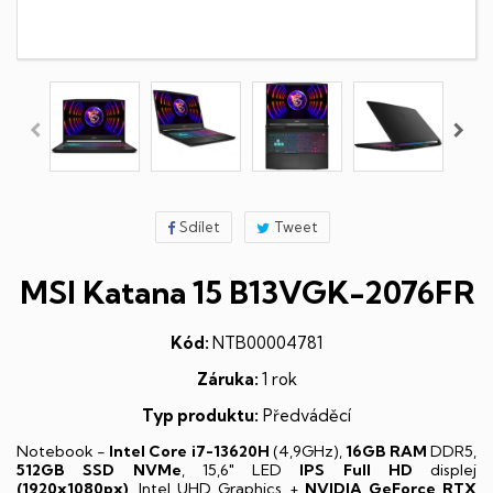
Sdílet
Tweet
MSI Katana 15 B13VGK-2076FR
Kód:
NTB00004781
Záruka:
1 rok
Typ produktu:
Předváděcí
Notebook -
Intel Core i7-13620H
(4,9GHz),
16GB RAM
DDR5,
512GB SSD NVMe
, 15,6" LED
IPS
Full HD
displej
(1920x1080px)
, Intel UHD Graphics +
NVIDIA GeForce RTX