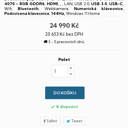
4070 - 8GB GDDR6
,
HDMI
,
,
, LAN, USB 2.0,
USB 3.0
,
USB-C
,
Wifi,
Bluetooth
, Webkamera,
Numerická klávesnice
,
Podsvícená klávesnice
,
144Hz,
Windows 11 Home
24 990 Kč
20 653 Kč bez DPH
🚚 3 - 5 pracovních dnů
Počet
DO KOŠÍKU
K dispozici

Sdílet
Tweet