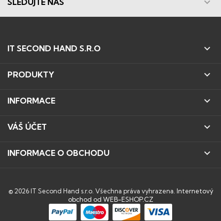

SLEDUJTE NÁS

IT SECOND HAND S.R.O

PRODUKTY

INFORMACE

VÁŠ ÚČET

INFORMACE O OBCHODU
© 2026 IT Second Hand s.r.o. Všechna práva vyhrazena.
Internetový
obchod od WEB-ESHOP.CZ