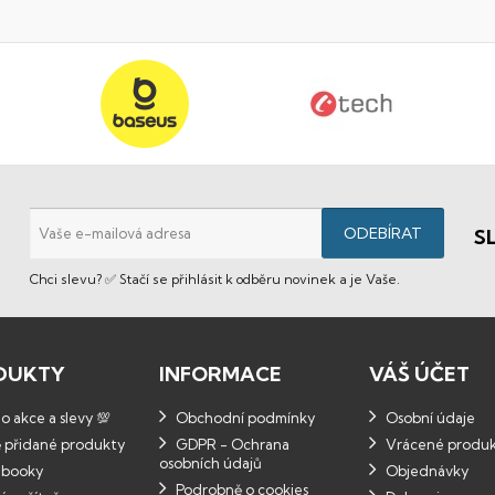
S
Chci slevu? ✅ Stačí se přihlásit k odběru novinek a je Vaše.
DUKTY
INFORMACE
VÁŠ ÚČET
 akce a slevy 💯
Obchodní podmínky
Osobní údaje
 přidané produkty
GDPR - Ochrana
Vrácené produ
osobních údajů
booky
Objednávky
Podrobně o cookies