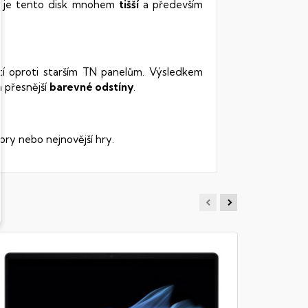
vy je tento disk mnohem
tišší
a především
stí oproti starším TN panelům. Výsledkem
 přesnější
barevné odstíny
.
ory nebo nejnovější hry.
HP 14-
Notebook -
RAM DDR5, 