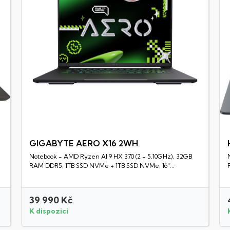
GIGABYTE AERO X16 2WH
Notebook - AMD Ryzen AI 9 HX 370 (2 - 5,10GHz), 32GB
Rychlý náhled
RAM DDR5, 1TB SSD NVMe + 1TB SSD NVMe, 16"...
39 990 Kč
K dispozici