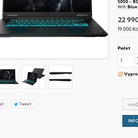
5050 - 
Wifi,
Blue
22 99
19 000 K
Počet
Vypro

let
Tweet
INFO