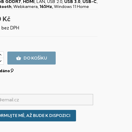
8GB GDDR7
,
HDMI
, LAN, USB 2.0,
USB 3.0
,
USB-C
,
tooth
, Webkamera,
165Hz,
Windows 11 Home
0 Kč
č bez DPH

DO KOŠÍKU
dáno🎈
RMUJTE MĚ, AŽ BUDE K DISPOZICI