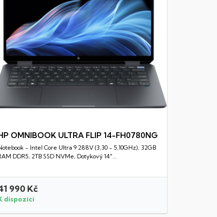
HP OMNIBOOK ULTRA FLIP 14-FH0780NG
Notebook - Intel Core Ultra 9 288V (3,30 - 5,10GHz), 32GB
Rychlý náhled
RAM DDR5, 2TB SSD NVMe, Dotykový 14"...
41 990 Kč
9 990 K
K dispozici
K dispozi