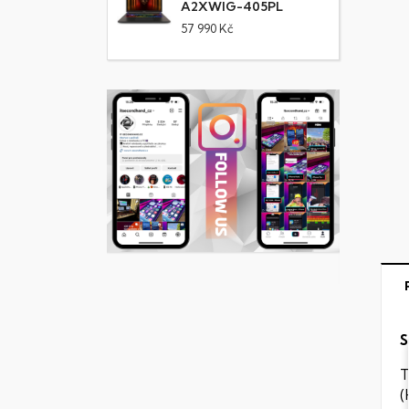
A2XWIG-405PL
57 990 Kč
S
T
(