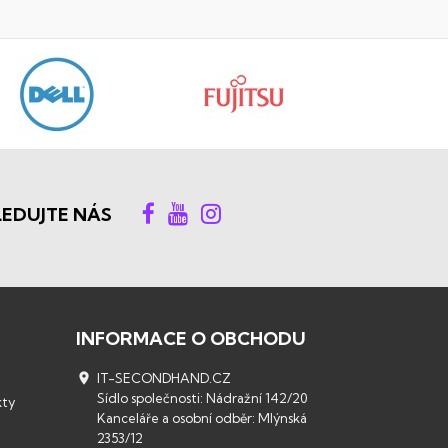
LEDUJTE NÁS
INFORMACE O OBCHODU

IT-SECONDHAND.CZ
Sídlo společnosti: Nádražní 142/20
kty
Kanceláře a osobní odběr: Mlýnská
2353/12