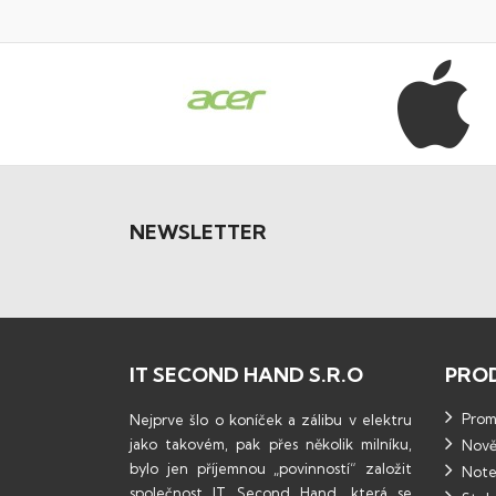
NEWSLETTER
IT SECOND HAND S.R.O
PRO
Promo
Nejprve šlo o koníček a zálibu v elektru
jako takovém, pak přes několik milníku,
Nově
bylo jen příjemnou „povinností“ založit
Note
společnost IT Second Hand, která se