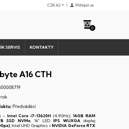


CZK Kč
Přihlásit se
0
ÍK SERVIS
KONTAKTY
byte A16 CTH
00008719
 rok
uktu:
Předváděcí
k -
Intel Core i7-13620H
(4,9GHz),
16GB RAM
TB SSD NVMe
, 16" LED
IPS
WUXGA
displej
00px)
, Intel UHD Graphics +
NVIDIA GeForce RTX