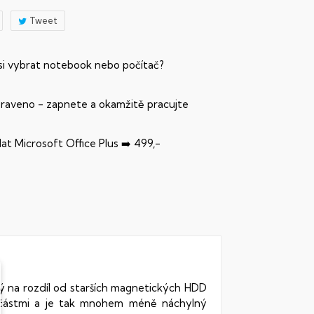
Tweet
 si vybrat notebook nebo počítač?
praveno - zapnete a okamžitě pracujte
dat Microsoft Office Plus ➡️ 499,-
rý na rozdíl od starších magnetických HDD
oučástmi a je tak mnohem méně náchylný