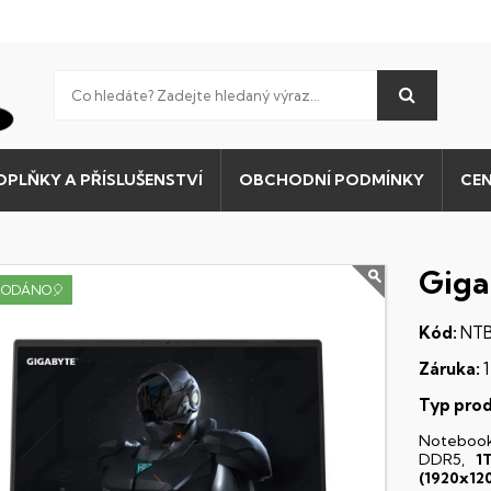
OPLŇKY A PŘÍSLUŠENSTVÍ
OBCHODNÍ PODMÍNKY
CEN
Giga
RODÁNO🎈
Kód:
NTB
Záruka:
1
Typ prod
Noteboo
DDR5,
1
(1920x12