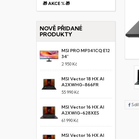
🎁 AKCE % 🎁
NOVĚ PŘIDANÉ
PRODUKTY
MSI PRO MP341CQ E12
34"
2 950 Kč
MSI Vector 18 HX AI
A2XWHG-866FR
55 990 Kč
Sdí
MSI Vector 16 HX AI
A2XWIG-628XES
61 990 Kč
MSI Vector 16 HX AI