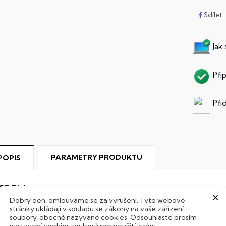
Sdílet
Jak
Při
Při
PARAMETRY PRODUKTU
POPIS
SD Disk
×
Dobrý den, omlouváme se za vyrušení. Tyto webové
ento notebook je vybaven
SSD
(Solid State Drive) diskem, kte
stránky ukládají v souladu se zákony na vaše zařízení
soubory, obecně nazývané cookies. Odsouhlaste prosím
Hard Disk Drive) disků nedisponuje žádnými pohyblivými s
nastavení cookies souborů pro použití webu.