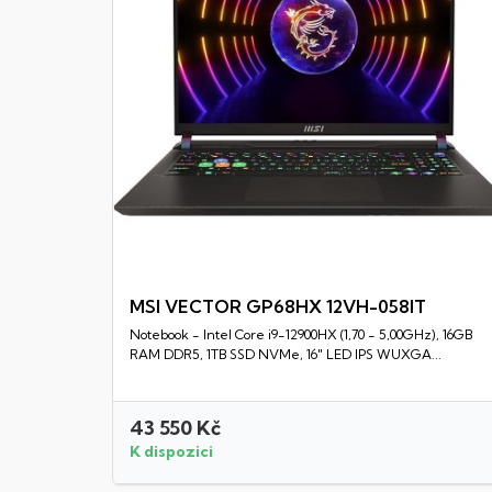
MSI VECTOR GP68HX 12VH-058IT
Notebook - Intel Core i9-12900HX (1,70 - 5,00GHz), 16GB
Rychlý náhled
RAM DDR5, 1TB SSD NVMe, 16" LED IPS WUXGA...
43 550 Kč
K dispozici